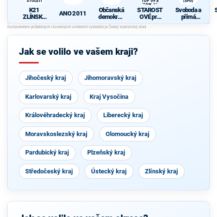
STOLETÍ
TOP 09 a
(SPD)
ZVUK 12
ČS
K21
Občanská
STAROST
Svoboda a
ANO 2011
ZLÍNSKÝ
demokrati
OVÉ pro
přímá
KRAJ 21.
cká strana
Zlínský
demokraci
K
STOLETÍ
kraj s
e (SPD)
c
podporou
TOP 09 a
Jak se volilo ve vašem kraji?
ZVUK 12
Jihočeský kraj
Jihomoravský kraj
s
Karlovarský kraj
Kraj Vysočina
Královéhradecký kraj
Liberecký kraj
Moravskoslezský kraj
Olomoucký kraj
Pardubický kraj
Plzeňský kraj
Středočeský kraj
Ústecký kraj
Zlínský kraj