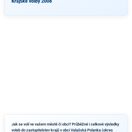
Krajské volby 2008
Jak se volí ve vašem městě či obci? Průběžné i celkové výsledky
voleb do zastupitelstev krajů v obci Valašská Polanka (okres