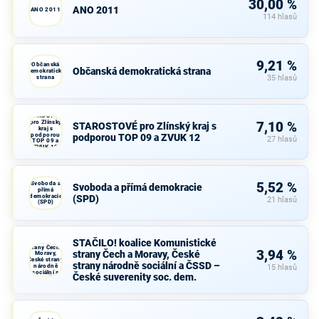
30,00 %
ANO 2011
ANO 2011
114 hlasů
9,21 %
Občanská
Občanská demokratická strana
demokratická
strana
35 hlasů
STAROSTOVÉ
pro Zlínský
7,10 %
STAROSTOVÉ pro Zlínský kraj s
kraj s
podporou
podporou TOP 09 a ZVUK 12
27 hlasů
TOP 09 a
ZVUK 12
Svoboda a
5,52 %
Svoboda a přímá demokracie
přímá
demokracie
(SPD)
21 hlasů
(SPD)
STAČILO!
koalice
STAČILO! koalice Komunistické
Komunistické
strany Čech a
3,94 %
strany Čech a Moravy, České
Moravy,
České strany
strany národně sociální a ČSSD –
národně
15 hlasů
sociální a
České suverenity soc. dem.
ČSSD – České
suverenity
soc. dem.