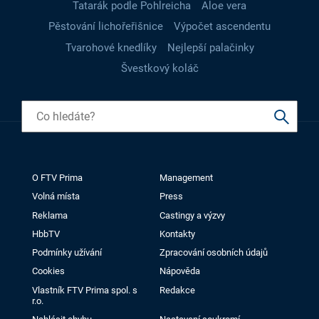
Tatarák podle Pohlreicha
Aloe vera
Pěstování lichořeřišnice
Výpočet ascendentu
Tvarohové knedlíky
Nejlepší palačinky
Švestkový koláč
O FTV Prima
Management
Volná místa
Press
Reklama
Castingy a výzvy
HbbTV
Kontakty
Podmínky užívání
Zpracování osobních údajů
Cookies
Nápověda
Vlastník FTV Prima spol. s
Redakce
r.o.