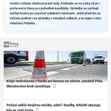
Vsetín) můžete sledovat právě tady. Podívejte se na zisky stran i
preferenční hlasy pro jednotlivé kandidáty. Výsledky se začínají
načítat krátce po uzavření volebních místností. Ještě před tím se
můžete podívat i na výsledky v minulých volbách, a to nejen v obci
Valašská Polanka.
Kraje nedostanou z fondu ani korunu na silnice, oznámil Půta.
Ministerstvo krok vysvětluje
Počasí udělá dvojitou otočku, udeří i bouřky. RADAR ukazuje,
kdy se vrátí tropy