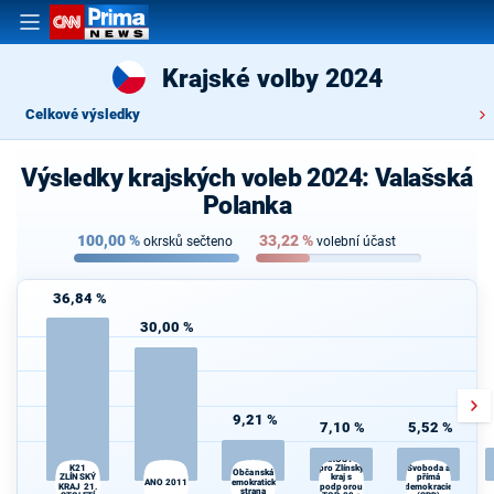
Krajské volby 2024
Celkové výsledky
Výsledky krajských voleb 2024: Valašská
Polanka
100,00
%
33,22
%
okrsků sečteno
volební účast
36,84 %
30,00 %
9,21 %
7,10 %
5,52 %
K
STAROSTOVÉ
s
K21
pro Zlínský
Svoboda a
Občanská
ZLÍNSKÝ
přímá
kraj s
ANO 2011
demokratická
KRAJ 21.
podporou
demokracie
strana