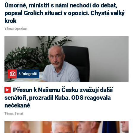
Úmorné, ministři s námi nechodí do debat,
popsal Grolich situaci v opozici. Chystá velký
krok
Téma: Opozice
6 fotografií
Přesun k Našemu Česku zvažují další
senátoři, prozradil Kuba. ODS reagovala
nečekaně
Téma: Senát