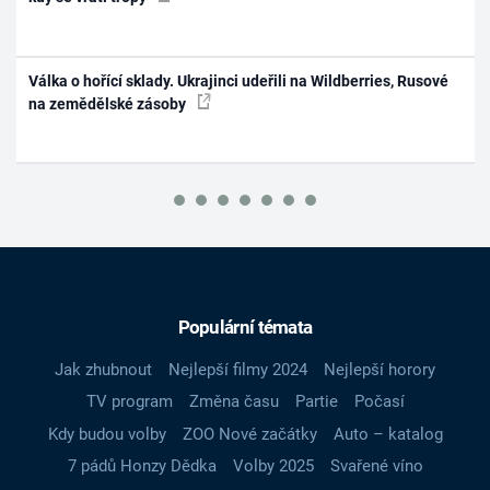
Válka o hořící sklady. Ukrajinci udeřili na Wildberries, Rusové
na zemědělské zásoby
Populární témata
Jak zhubnout
Nejlepší filmy 2024
Nejlepší horory
TV program
Změna času
Partie
Počasí
Kdy budou volby
ZOO Nové začátky
Auto – katalog
7 pádů Honzy Dědka
Volby 2025
Svařené víno