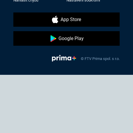
Nahlásit chybu
Nastavení soukromí
App Store
Google Play
© FTV Prima spol. s r.o.