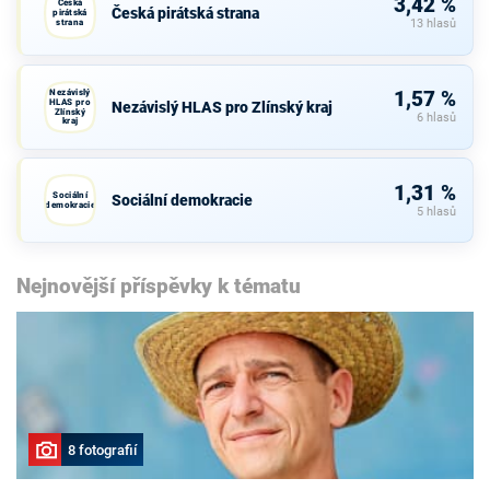
3,42 %
Česká
Česká pirátská strana
pirátská
strana
13 hlasů
Nezávislý
1,57 %
HLAS pro
Nezávislý HLAS pro Zlínský kraj
Zlínský
6 hlasů
kraj
1,31 %
Sociální
Sociální demokracie
demokracie
5 hlasů
Nejnovější příspěvky k tématu
8 fotografií