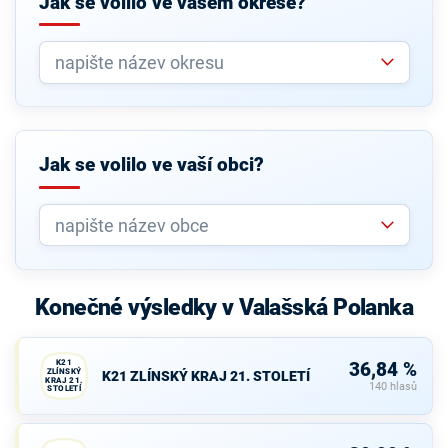
Jak se volilo ve vašem okrese?
Jak se volilo ve vaší obci?
Konečné výsledky v Valašská Polanka
K21
36,84 %
ZLÍNSKÝ
K21 ZLÍNSKÝ KRAJ 21. STOLETÍ
KRAJ 21.
140 hlasů
STOLETÍ