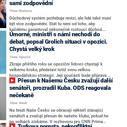
sami zodpovědní
Téma: Rozhovor
Důchodový systém potřebuje revizi, ale lidé také musí
být více zodpovědní. Stát tu není od toho, aby
každému garantoval nekonečně rostoucí důchod.
Úmorné, ministři s námi nechodí do
Chybí tu nový systém a my ho představíme,řekl
hejtman Jihočeského kraje a předseda hnutí Naše
debat, popsal Grolich situaci v opozici.
Česko Martin Kuba v rozhovoru pro CNN Prima NEWS.
Chystá velký krok
V čele státu pak podle něj nemůže být člověk, který by
Téma: Opozice
střetem zájmů omezoval čerpání financí a rozvoj,
dodal. Řešení u Andreje Babiše ale hodnotit nechtěl.
Zkraje příštího roku se opoziční lidovci chystají k
velkému kroku, představí totiž svou velkou
hospodářskou strategii. Její součástí bude příprava na
Přesun k Našemu Česku zvažují další
stárnutí populace, řekl ve středu na setkání s novináři
nový předseda lidovců Jan Grolich. Ten zároveň v
senátoři, prozradil Kuba. ODS reagovala
senátních volbách kandiduje ve Vyškově. Popsal i
nečekaně
aktivitu opozice, o níž vládní strany nebo političtí
Téma: Senát
komentátoři mluví jako o slabé a v defenzivě. „Je to
úmorná práce upozorňovat na chyby vlády. Ministři s
Na hnutí Naše Česko se obracejí někteří stávající
námi navíc nechodí do debat. Chceme ale ukazovat
senátoři a zvažují přesun do našeho klubu, pokud ho
svoje témata,“ odpověděl Grolich na dotaz CNN Prima
po volbách získáme. V rozhovoru pro CNN Prima
Turkova pomsta, nekonfliktní
NEWS.