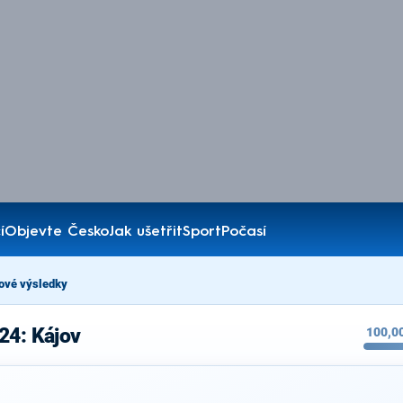
í
Objevte Česko
Jak ušetřit
Sport
Počasí
ové výsledky
24: Kájov
100,0