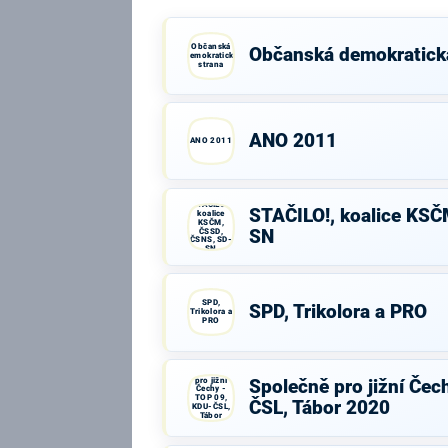
Občanská
Občanská demokratick
demokratická
strana
ANO 2011
ANO 2011
STAČILO!,
STAČILO!, koalice KSČ
koalice
KSČM,
ČSSD,
SN
ČSNS, SD-
SN
SPD,
SPD, Trikolora a PRO
Trikolora a
PRO
Společně
pro jižní
Společně pro jižní Čec
Čechy -
TOP 09,
ČSL, Tábor 2020
KDU-ČSL,
Tábor
2020