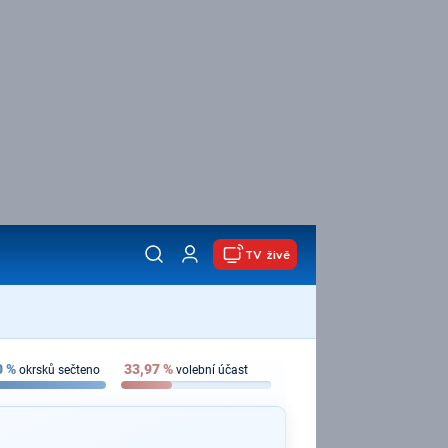
TV živě
0
%
33,97
%
okrsků sečteno
volební účast