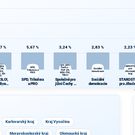
67 %
5,67 %
3,24 %
2,83 %
2,23 
Společně
ILO!,
pro jižní
lice
STAROST
SPD,
Čechy -
ČM,
Sociální
pro
Trikolora a
TOP 09,
SD,
demokracie
Jihočesk
PRO
KDU-ČSL,
, SD-
kraj
Tábor
SN
2020
ILO!,
SPD, Trikolora
Společně pro
Sociální
STAROST
lice
a PRO
jižní Čechy -
demokracie
pro Jihoč
 ČSSD,
TOP 09, KDU-
kraj
 SD-SN
ČSL, Tábor
2020
Karlovarský kraj
Kraj Vysočina
Moravskoslezský kraj
Olomoucký kraj