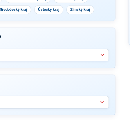
Středočeský kraj
Ústecký kraj
Zlínský kraj
?