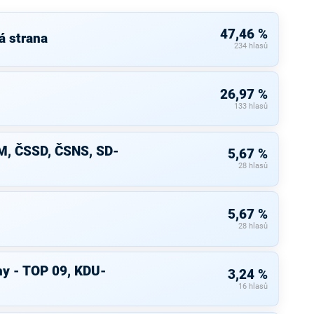
47,46 %
á strana
234 hlasů
26,97 %
133 hlasů
M, ČSSD, ČSNS, SD-
5,67 %
28 hlasů
5,67 %
28 hlasů
hy - TOP 09, KDU-
3,24 %
16 hlasů