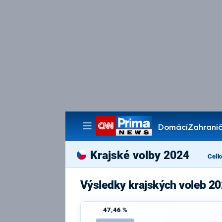
Domácí
Zahranič
Pořady
Krajské volby 2024
Celk
Výsledky krajských voleb 20
47,46 %