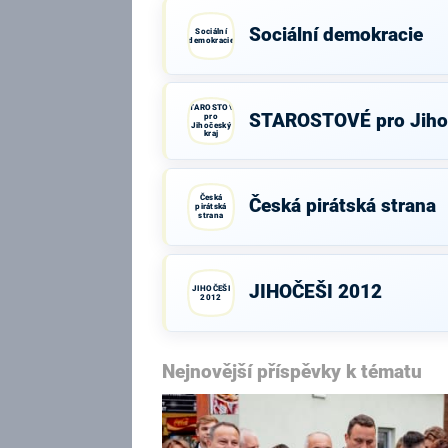
Sociální demokracie
Sociální
demokracie
STAROSTOVÉ
STAROSTOVÉ pro Jihoč
pro
Jihočeský
kraj
Česká
Česká pirátská strana
pirátská
strana
JIHOČEŠI 2012
JIHOČEŠI
2012
Nejnovější příspěvky k tématu