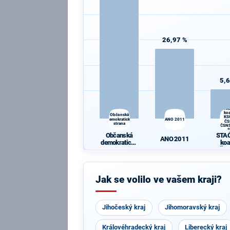
26,97 %
5,
STAČ
koa
Občanská
KS
demokratická
ANO 2011
ČS
strana
ČSNS
Občanská
STAČ
ANO 2011
demokratická
koa
strana
KSČM,
ČSNS,
Jak se volilo ve vašem kraji?
Jihočeský kraj
Jihomoravský kraj
Královéhradecký kraj
Liberecký kraj