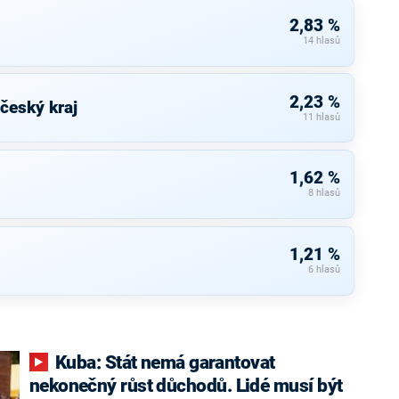
2,83 %
14 hlasů
2,23 %
eský kraj
11 hlasů
1,62 %
8 hlasů
1,21 %
6 hlasů
Kuba: Stát nemá garantovat
nekonečný růst důchodů. Lidé musí být