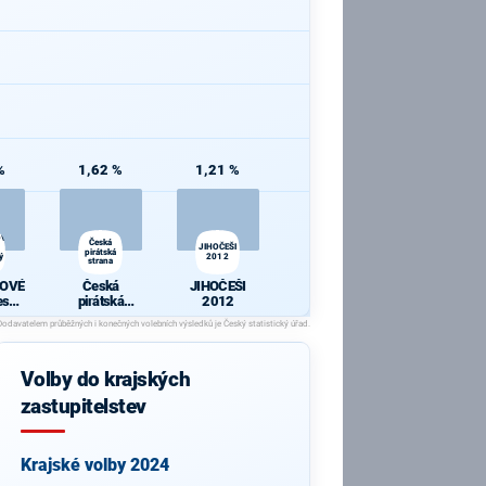
%
1,62 %
1,21 %
OVÉ
Česká
JIHOČEŠI
pirátská
ý
2012
strana
OVÉ
Česká
JIHOČEŠI
eský
pirátská
2012
strana
Volby do krajských
zastupitelstev
Krajské volby 2024