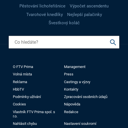
Pěstování lichořeřišnice
Výpočet ascendentu
Tvarohové knedlíky
Nejlepší palačinky
Švestkový koláč
O FTV Prima
Management
Volná místa
Press
Reklama
Castingy a výzvy
HbbTV
Kontakty
Podmínky užívání
Zpracování osobních údajů
Cookies
Nápověda
Vlastník FTV Prima spol. s
Redakce
r.o.
Nahlásit chybu
Nastavení soukromí