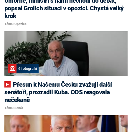
Úmorné, ministři s námi nechodí do debat,
popsal Grolich situaci v opozici. Chystá velký
krok
Téma: Opozice
6 fotografií
Přesun k Našemu Česku zvažují další
senátoři, prozradil Kuba. ODS reagovala
nečekaně
Téma: Senát