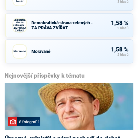
hnutí
3 hlasů
Demokratická
1,58 %
Demokratická strana zelených -
strana
zelených -
ZA PRÁVA ZVÍŘAT
ZA PRÁVA
2 hlasů
ZVÍŘAT
1,58 %
Moravané
Moravané
2 hlasů
Nejnovější příspěvky k tématu
8 fotografií