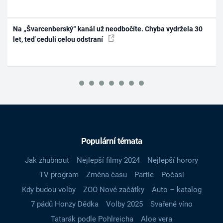
Na „Švarcenberský“ kanál už neodbočíte. Chyba vydržela 30
let, teď ceduli celou odstraní
Populární témata
Jak zhubnout
Nejlepší filmy 2024
Nejlepší horory
TV program
Změna času
Partie
Počasí
Kdy budou volby
ZOO Nové začátky
Auto – katalog
7 pádů Honzy Dědka
Volby 2025
Svařené víno
Tatarák podle Pohlreicha
Aloe vera