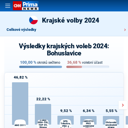
Krajské volby 2024
Celkové výsledky
Výsledky krajských voleb 2024:
Bohuslavice
100,00
%
36,68
%
okrsků sečteno
volební účast
46,82 %
22,22 %
9,52 %
6,34 %
5,55 %
Spojenci24
s vámi
SPD,
STAROSTOVÉ
(KDU-ČSL,
Občanská
Trikolora,
PRO
TOP 09,
demokratická
ANO 2011
PRO a
OLOMOUCKÝ
Strana
strana