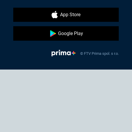
App Store
Google Play
© FTV Prima spol. s r.o.