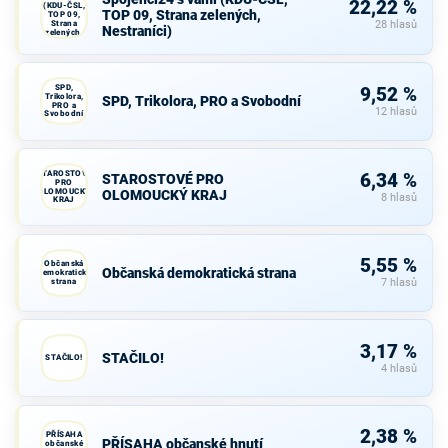
22,22 %
(KDU-ČSL,
TOP 09, Strana zelených,
TOP 09,
Strana
28 hlasů
Nestraníci)
zelených,
Nestraníci)
SPD,
9,52 %
Trikolora,
SPD, Trikolora, PRO a Svobodní
PRO a
12 hlasů
Svobodní
STAROSTOVÉ
6,34 %
STAROSTOVÉ PRO
PRO
OLOMOUCKÝ
OLOMOUCKÝ KRAJ
8 hlasů
KRAJ
5,55 %
Občanská
Občanská demokratická strana
demokratická
strana
7 hlasů
3,17 %
STAČILO!
STAČILO!
4 hlasů
2,38 %
PŘÍSAHA
PŘÍSAHA občanské hnutí
občanské