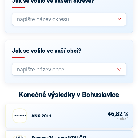
Jak se volilo ve vašem okrese?
Jak se volilo ve vaší obci?
Konečné výsledky v Bohuslavice
46,82 %
ANO 2011
ANO 2011
59 hlasů
Spojenci24
Spojenci24 s vámi (KDU-ČSL,
s vámi