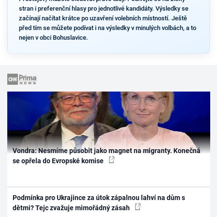
stran i preferenční hlasy pro jednotlivé kandidáty. Výsledky se
začínají načítat krátce po uzavření volebních místností. Ještě
před tím se můžete podívat i na výsledky v minulých volbách, a to
nejen v obci Bohuslavice.
Vondra: Nesmíme působit jako magnet na migranty. Konečná
se opřela do Evropské komise
Podmínka pro Ukrajince za útok zápalnou lahví na dům s
dětmi? Tejc zvažuje mimořádný zásah