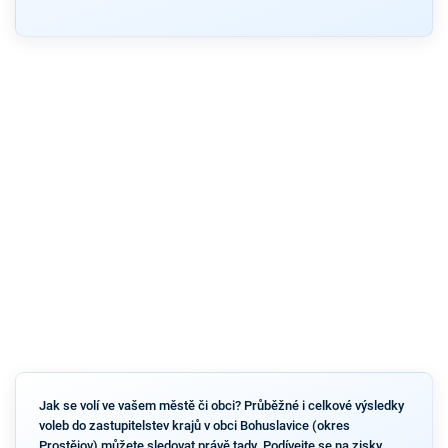
Jak se volí ve vašem městě či obci? Průběžné i celkové výsledky
voleb do zastupitelstev krajů v obci Bohuslavice (okres
Prostějov) můžete sledovat právě tady. Podívejte se na zisky