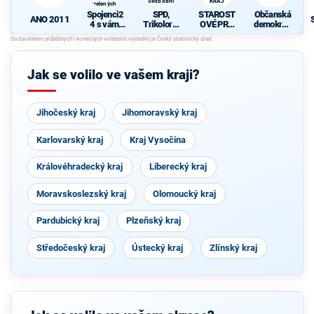
Svobodní
KRAJ
zelených,
Nestraníci)
Spojenci2
SPD,
STAROST
Občanská
ANO 2011
4 s vámi
Trikolora,
OVÉ PRO
demokrati
(KDU-
PRO a
OLOMOU
cká strana
ČSL, TOP
Svobodní
CKÝ KRAJ
09, Strana
zelených,
Jak se volilo ve vašem kraji?
Nestraníci
)
Jihočeský kraj
Jihomoravský kraj
Karlovarský kraj
Kraj Vysočina
Královéhradecký kraj
Liberecký kraj
Moravskoslezský kraj
Olomoucký kraj
Pardubický kraj
Plzeňský kraj
Středočeský kraj
Ústecký kraj
Zlínský kraj