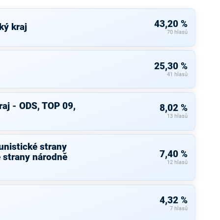
43,20 %
ký kraj
70 hlasů
25,30 %
41 hlasů
aj - ODS, TOP 09,
8,02 %
13 hlasů
nistické strany
7,40 %
 strany národně
12 hlasů
4,32 %
7 hlasů