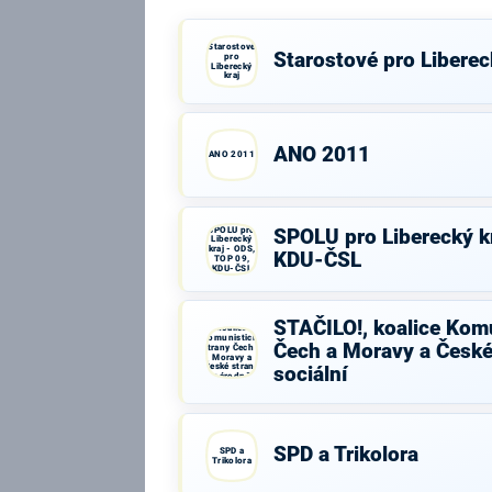
Starostové
Starostové pro Liberec
pro
Liberecký
kraj
ANO 2011
ANO 2011
SPOLU pro
SPOLU pro Liberecký kr
Liberecký
kraj - ODS,
KDU-ČSL
TOP 09,
KDU-ČSL
STAČILO!,
STAČILO!, koalice Komu
koalice
Komunistické
Čech a Moravy a České
strany Čech a
Moravy a
České strany
sociální
národně
sociální
SPD a Trikolora
SPD a
Trikolora