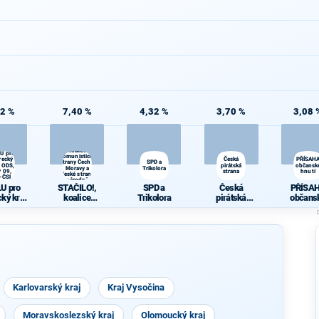
02 %
7,40 %
4,32 %
3,70 %
3,08 
STAČILO!,
koalice
U pro
Komunistické
recký
Česká
PŘÍSAH
strany Čech a
SPD a
- ODS,
pirátská
občansk
Moravy a
Trikolora
 09,
strana
hnutí
České strany
-ČSL
národně
U pro
STAČILO!,
SPD a
Česká
PŘÍSA
sociální
cký kraj
koalice
Trikolora
pirátská
občans
S, TOP
Komunistické
strana
hnutí
DU-ČSL
strany Čech a
Moravy a
České strany
národně
sociální
Karlovarský kraj
Kraj Vysočina
Moravskoslezský kraj
Olomoucký kraj