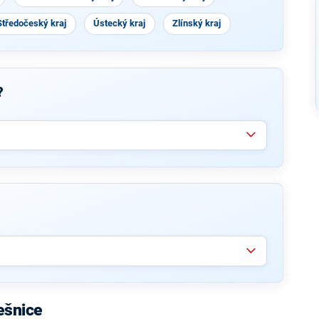
Středočeský kraj
Ústecký kraj
Zlínský kraj
?
ešnice