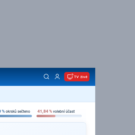
TV živě
0
%
41,84
%
okrsků sečteno
volební účast