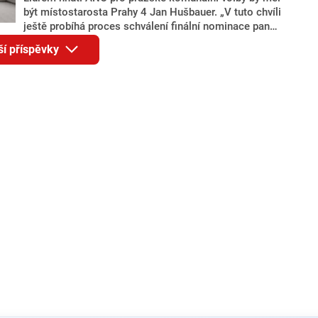
být místostarosta Prahy 4 Jan Hušbauer. „V tuto chvíli
ještě probíhá proces schválení finální nominace pana
Jana Hušbauera Výborem hnutí ANO,“ uvedl pro
ší příspěvky
redakci místopředseda pražského ANO Martin
Benkovič. O Hušbauerovi se spekulovalo jako o
náhradníkovi v čele pražské kandidátky poté, co
rezignoval po sérii nejasností v majetkových
přiznáních a pořizování bytů Ondřej Prokop. Zároveň
ale stále není jasné, kdo bude za ANO kandidovat ve
dvou ze tří pražských obvodů do horní komory
parlamentu. ANO má v Praze dlouhodobě horší
výsledky než ve zbytku republiky.