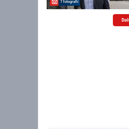
7 fotografií
Dal