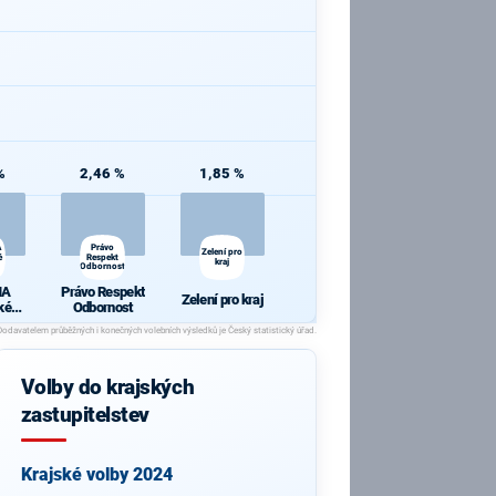
%
2,46 %
1,85 %
A
Právo
Zelení pro
é
Respekt
kraj
Odbornost
HA
Právo Respekt
Zelení pro kraj
ké
Odbornost
Volby do krajských
zastupitelstev
Krajské volby 2024