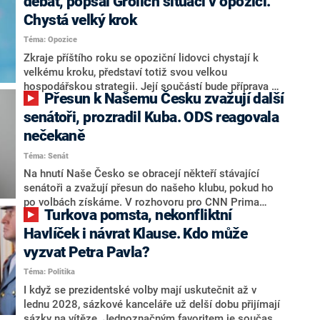
debat, popsal Grolich situaci v opozici.
Chystá velký krok
Téma: Opozice
Zkraje příštího roku se opoziční lidovci chystají k
velkému kroku, představí totiž svou velkou
hospodářskou strategii. Její součástí bude příprava na
Přesun k Našemu Česku zvažují další
stárnutí populace, řekl ve středu na setkání s novináři
nový předseda lidovců Jan Grolich. Ten zároveň v
senátoři, prozradil Kuba. ODS reagovala
senátních volbách kandiduje ve Vyškově. Popsal i
nečekaně
aktivitu opozice, o níž vládní strany nebo političtí
Téma: Senát
komentátoři mluví jako o slabé a v defenzivě. „Je to
úmorná práce upozorňovat na chyby vlády. Ministři s
Na hnutí Naše Česko se obracejí někteří stávající
námi navíc nechodí do debat. Chceme ale ukazovat
senátoři a zvažují přesun do našeho klubu, pokud ho
svoje témata,“ odpověděl Grolich na dotaz CNN Prima
po volbách získáme. V rozhovoru pro CNN Prima
Turkova pomsta, nekonfliktní
NEWS.
NEWS to řekl zakladatel hnutí a jihočeský hejtman
Martin Kuba. Konkrétní nebyl, ale získat by takto mohl
Havlíček i návrat Klause. Kdo může
například senátora Zdeňka Hrabu, který je dnes
vyzvat Petra Pavla?
součástí klubu ODS a TOP 09. Hraba to na dotaz
Téma: Politika
redakce nevyloučil. Předseda klubu senátorů ODS
Zdeněk Nytra redakci řekl, že počítá s odchodem
I když se prezidentské volby mají uskutečnit až v
některých senátorů z klubu a že Naše Česko není
lednu 2028, sázkové kanceláře už delší dobu přijímají
nepřítel, ale soupeř.
sázky na vítěze. Jednoznačným favoritem je současná