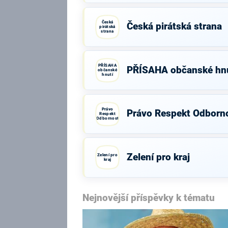
Česká
Česká pirátská strana
pirátská
strana
PŘÍSAHA
PŘÍSAHA občanské hnu
občanské
hnutí
Právo
Právo Respekt Odborn
Respekt
Odbornost
Zelení pro kraj
Zelení pro
kraj
Nejnovější příspěvky k tématu