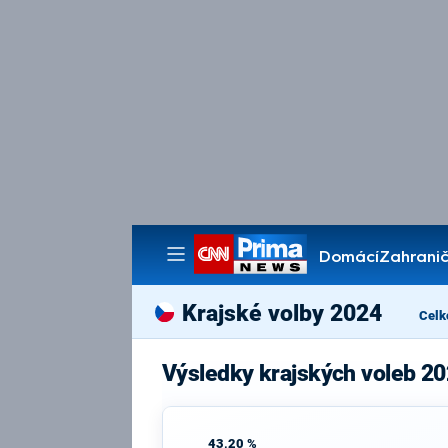
Domácí
Zahranič
Pořady
Krajské volby 2024
Celk
Výsledky krajských voleb 20
43,20 %