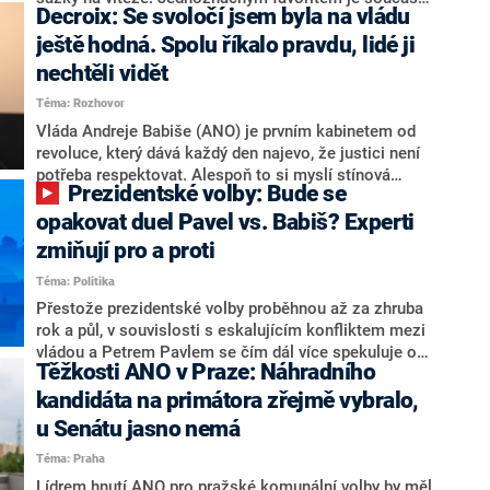
Decroix: Se svoločí jsem byla na vládu
hlava státu Petr Pavel. Daleko za ním pak bookmakeři
zmiňují dva výrazné politiky ANO, tedy premiéra
ještě hodná. Spolu říkalo pravdu, lidé ji
Andreje Babiše a ministra průmyslu Karla Havlíčka.
nechtěli vidět
Oblíbeným tipem samotných sázkařů je poslanec za
Téma: Rozhovor
Motoristy Filip Turek. Politolog Jan Kubáček nicméně
o případné kandidatuře kohokoliv ze zmíněné trojice
Vláda Andreje Babiše (ANO) je prvním kabinetem od
značně pochybuje. Podle něj současná koalice dosud
revoluce, který dává každý den najevo, že justici není
nemá osobu, která by Pavlovi mohla konkurovat.
potřeba respektovat. Alespoň to si myslí stínová
Prezidentské volby: Bude se
ministryně spravedlnosti ODS Eva Decroix. V
rozhovoru pro CNN Prima NEWS si nebrala servítky
opakovat duel Pavel vs. Babiš? Experti
ohledně politického výkonu svého nástupce Jeronýma
zmiňují pro a proti
Tejce (za ANO) či vládní zmocněnkyně pro lidská
Téma: Politika
práva Taťány Malé (ANO). Označením „svoloč“ na
adresu vlády prý byla ještě hodná. Decroix se také
Přestože prezidentské volby proběhnou až za zhruba
vrátila k volební porážce koalice Spolu či promluvila o
rok a půl, v souvislosti s eskalujícím konfliktem mezi
hnutí Naše Česko Martina Kuby.
vládou a Petrem Pavlem se čím dál více spekuluje o
Těžkosti ANO v Praze: Náhradního
tom, koho by do bitvy o Hrad mohla vyslat současná
koalice. Někteří političtí komentátoři znovu vytahují
kandidáta na primátora zřejmě vybralo,
jméno premiéra Andreje Babiše (ANO). Jak moc je
u Senátu jasno nemá
pravděpodobné, že se v prezidentských volbách 2028
Téma: Praha
bude znovu opakovat souboj z roku 2023?
Lídrem hnutí ANO pro pražské komunální volby by měl