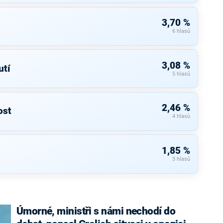
3,70 %
6 hlasů
3,08 %
tí
5 hlasů
2,46 %
ost
4 hlasů
1,85 %
3 hlasů
Úmorné, ministři s námi nechodí do