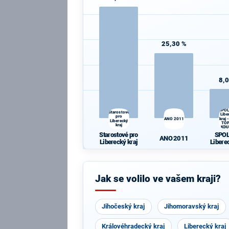
25,30 %
8,
SPOL
Starostové
Libe
pro
ANO 2011
kraj 
Liberecký
TOP
kraj
KDU
Starostové pro
SPOL
ANO 2011
Liberecký kraj
Libere
- OD
09, K
Jak se volilo ve vašem kraji?
Jihočeský kraj
Jihomoravský kraj
Královéhradecký kraj
Liberecký kraj