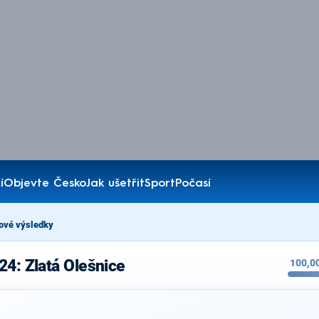
í
Objevte Česko
Jak ušetřit
Sport
Počasí
ové výsledky
24: Zlatá Olešnice
100,0