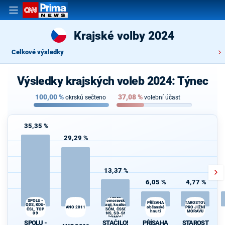
Krajské volby 2024
Celkové výsledky
Výsledky krajských voleb 2024: Týnec
100,00
%
37,08
%
okrsků sečteno
volební účast
35,35 %
29,29 %
13,37 %
6,05 %
4,77 %
STAČILO! v
SPOLU -
Jihomoravském
PŘÍSAHA
STAROSTOVÉ
ODS, KDU-
kraji, koalice
ANO 2011
občanské
PRO JIŽNÍ
ČSL, TOP
KSČM, ČSSD,
hnutí
MORAVU
09
ČSNS, SD-SN a
DOMOV
SPOLU -
STAČILO!
PŘÍSAHA
STAROST