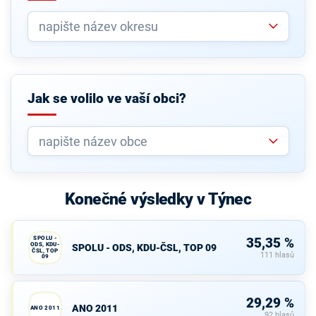
Jak se volilo ve vaší obci?
Konečné výsledky v Týnec
SPOLU -
35,35 %
ODS, KDU-
SPOLU - ODS, KDU-ČSL, TOP 09
ČSL, TOP
111 hlasů
09
29,29 %
ANO 2011
ANO 2011
92 hlasů