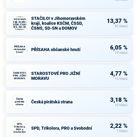
STAČILO! v
STAČILO! v Jihomoravském
Jihomoravském
13,37 %
kraji, koalice
kraji, koalice KSČM, ČSSD,
KSČM, ČSSD,
42 hlasů
ČSNS, SD-SN a
ČSNS, SD-SN a DOMOV
DOMOV
6,05 %
PŘÍSAHA
PŘÍSAHA občanské hnutí
občanské
hnutí
19 hlasů
4,77 %
STAROSTOVÉ PRO JIŽNÍ
STAROSTOVÉ
PRO JIŽNÍ
MORAVU
MORAVU
15 hlasů
3,18 %
Česká
Česká pirátská strana
pirátská
strana
10 hlasů
SPD,
2,22 %
Trikolora,
SPD, Trikolora, PRO a Svobodní
PRO a
7 hlasů
Svobodní