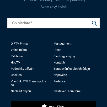
Švestkový koláč
O FTV Prima
Management
Volná místa
Press
Reklama
Castingy a výzvy
HbbTV
Kontakty
Podmínky užívání
Zpracování osobních údajů
Cookies
Nápověda
Vlastník FTV Prima spol. s
Redakce
r.o.
Nahlásit chybu
Nastavení soukromí
App Store