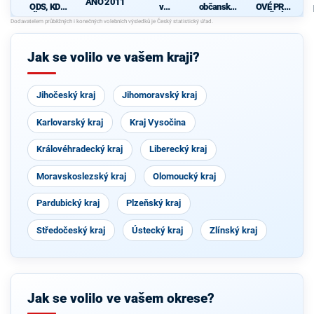
ANO 2011
ODS, KDU-
v
občanské
OVÉ PRO
ČSL, TOP
Jihomorav
hnutí
JIŽNÍ
09
ském
MORAVU
kraji,
koalice
Jak se volilo ve vašem kraji?
KSČM,
ČSSD,
ČSNS, SD-
SN a
Jihočeský kraj
Jihomoravský kraj
DOMOV
Karlovarský kraj
Kraj Vysočina
Královéhradecký kraj
Liberecký kraj
Moravskoslezský kraj
Olomoucký kraj
Pardubický kraj
Plzeňský kraj
Středočeský kraj
Ústecký kraj
Zlínský kraj
Jak se volilo ve vašem okrese?