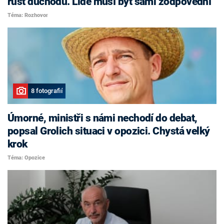
růst důchodů. Lidé musí být sami zodpovědní
Téma: Rozhovor
8 fotografií
Úmorné, ministři s námi nechodí do debat,
popsal Grolich situaci v opozici. Chystá velký
krok
Téma: Opozice