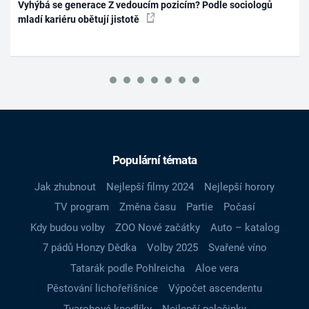
Vyhýbá se generace Z vedoucím pozicím? Podle sociologů
mladí kariéru obětují jistotě
Populární témata
Jak zhubnout
Nejlepší filmy 2024
Nejlepší horory
TV program
Změna času
Partie
Počasí
Kdy budou volby
ZOO Nové začátky
Auto – katalog
7 pádů Honzy Dědka
Volby 2025
Svařené víno
Tatarák podle Pohlreicha
Aloe vera
Pěstování lichořeřišnice
Výpočet ascendentu
Tvarohové knedlíky
Nejlepší palačinky