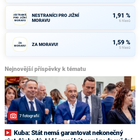
1,91 %
NESTRANÍCI PRO JIŽNÍ
NESTRANÍCI
PRO JIŽNÍ
MORAVU
MORAVU
6 hlasů
1,59 %
ZA
ZA MORAVU!
MORAVU!
5 hlasů
Nejnovější příspěvky k tématu
7 fotografií
Kuba: Stát nemá garantovat nekonečný