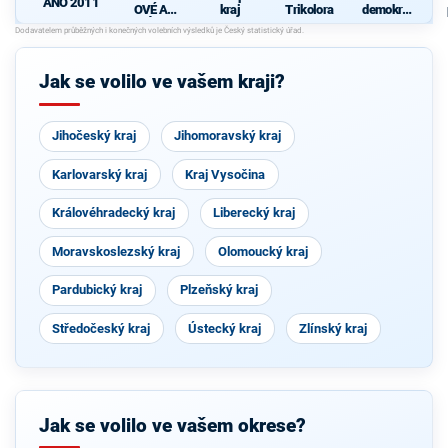
ANO 2011
OVÉ A
kraj
Trikolora
demokrati
NEZÁVISL
cká strana
Í
Jak se volilo ve vašem kraji?
Jihočeský kraj
Jihomoravský kraj
Karlovarský kraj
Kraj Vysočina
Královéhradecký kraj
Liberecký kraj
Moravskoslezský kraj
Olomoucký kraj
Pardubický kraj
Plzeňský kraj
Středočeský kraj
Ústecký kraj
Zlínský kraj
Jak se volilo ve vašem okrese?