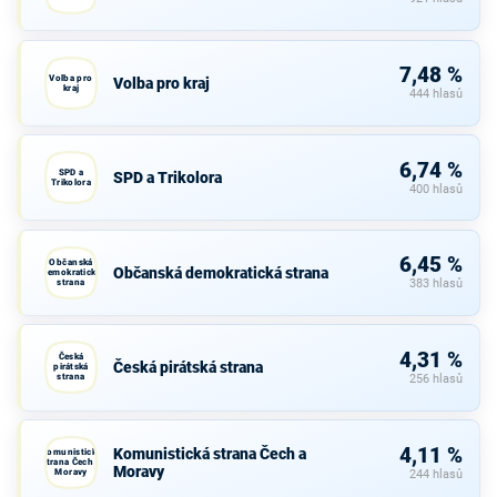
7,48 %
Volba pro
Volba pro kraj
kraj
444 hlasů
6,74 %
SPD a
SPD a Trikolora
Trikolora
400 hlasů
6,45 %
Občanská
Občanská demokratická strana
demokratická
strana
383 hlasů
4,31 %
Česká
Česká pirátská strana
pirátská
strana
256 hlasů
4,11 %
Komunistická strana Čech a
Komunistická
strana Čech a
Moravy
Moravy
244 hlasů