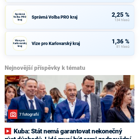
2,25 %
Správná
Správná Volba PRO kraj
Volba PRO
kraj
134 hlasů
1,36 %
Vize pro
Vize pro Karlovarský kraj
Karlovarský
kraj
81 hlasů
Nejnovější příspěvky k tématu
7 fotografií
Kuba: Stát nemá garantovat nekonečný