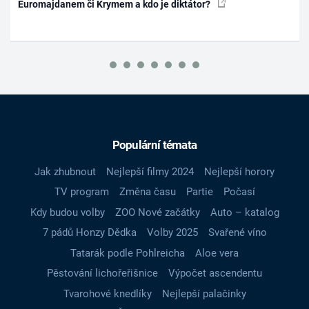
Euromajdanem či Krymem a kdo je diktátor?
Populární témata
Jak zhubnout
Nejlepší filmy 2024
Nejlepší horory
TV program
Změna času
Partie
Počasí
Kdy budou volby
ZOO Nové začátky
Auto – katalog
7 pádů Honzy Dědka
Volby 2025
Svařené víno
Tatarák podle Pohlreicha
Aloe vera
Pěstování lichořeřišnice
Výpočet ascendentu
Tvarohové knedlíky
Nejlepší palačinky