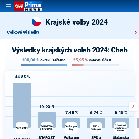
Krajské volby 2024
Celkové výsledky
Výsledky krajských voleb 2024: Cheb
100,00
%
25,95
%
okrsků sečteno
volební účast
44,85 %
15,52 %
7,48 %
6,74 %
6,45 %
Občanská
Volba pro
STAROSTOVÉ
SPD a
ANO 2011
demokratická
A NEZÁVISLÍ
kraj
Trikolora
strana
STAROST
Volba pro
SPD a
Občanská