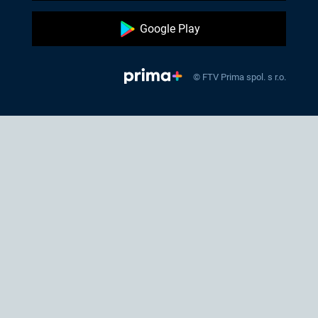
Google Play
© FTV Prima spol. s r.o.