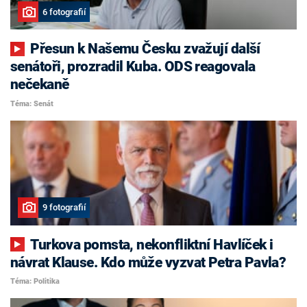
6 fotografií
Přesun k Našemu Česku zvažují další
senátoři, prozradil Kuba. ODS reagovala
nečekaně
Téma: Senát
9 fotografií
Turkova pomsta, nekonfliktní Havlíček i
návrat Klause. Kdo může vyzvat Petra Pavla?
Téma: Politika