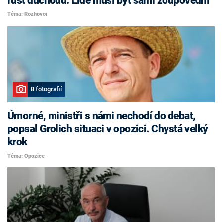
růst důchodů. Lidé musí být sami zodpovědní
Téma: Rozhovor
8 fotografií
Úmorné, ministři s námi nechodí do debat,
popsal Grolich situaci v opozici. Chystá velký
krok
Téma: Opozice