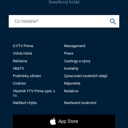
Švestkový koláč
O FTV Prima
Management
Volná místa
Press
Reklama
Castingy a výzvy
HbbTV
Kontakty
Podmínky užívání
Zpracování osobních údajů
Cookies
Nápověda
Vlastník FTV Prima spol. s
Redakce
r.o.
Nahlásit chybu
Nastavení soukromí
App Store