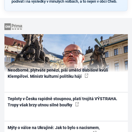
podívat i na výsledky v minulých volbách, a to nejen v obci Cheb.
Neodborné, plýtváte penězi, píší umělci Babišovi kvůli
Klempířovi. Ministr kulturní politiku hájí
Teploty v Česku rapidně stoupnou, platí trojitá VÝSTRAHA.
Tropy však brzy utnou silné bouřky
Mýty o válce na Ukrajině: Jak to bylo s nacismem,