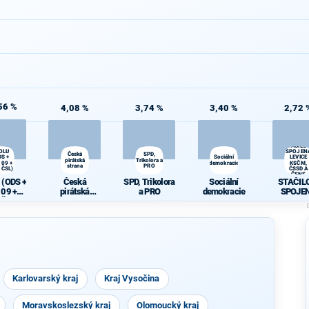
56 %
4,08 %
3,74 %
3,40 %
2,72 
STAČILO!
OLU
SPOJEN
Česká
SPD,
DS +
Sociální
LEVICE
pirátská
Trikolora a
 09 +
demokracie
KSČM,
strana
PRO
-ČSL)
ČSSD A
ČSNS
 (ODS +
Česká
SPD, Trikolora
Sociální
STAČILO
 09 +
pirátská
a PRO
demokracie
SPOJE
-ČSL)
strana
LEVIC
KSČM, Č
A ČSN
Karlovarský kraj
Kraj Vysočina
Moravskoslezský kraj
Olomoucký kraj