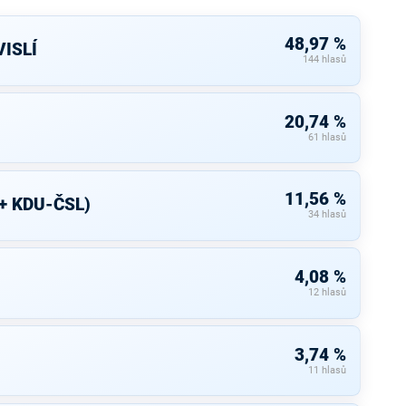
48,97 %
ISLÍ
144 hlasů
20,74 %
61 hlasů
11,56 %
+ KDU-ČSL)
34 hlasů
4,08 %
12 hlasů
3,74 %
11 hlasů