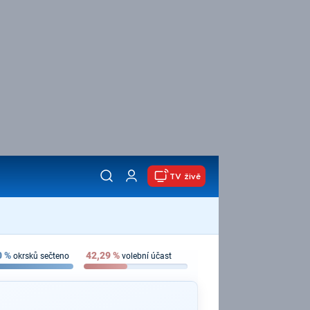
TV živě
0
%
42,29
%
okrsků sečteno
volební účast