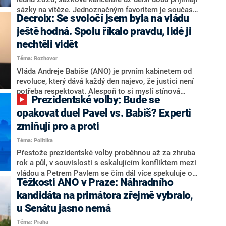
nepřítel, ale soupeř.
sázky na vítěze. Jednoznačným favoritem je současná
Decroix: Se svoločí jsem byla na vládu
hlava státu Petr Pavel. Daleko za ním pak bookmakeři
zmiňují dva výrazné politiky ANO, tedy premiéra
ještě hodná. Spolu říkalo pravdu, lidé ji
Andreje Babiše a ministra průmyslu Karla Havlíčka.
nechtěli vidět
Oblíbeným tipem samotných sázkařů je poslanec za
Téma: Rozhovor
Motoristy Filip Turek. Politolog Jan Kubáček nicméně
o případné kandidatuře kohokoliv ze zmíněné trojice
Vláda Andreje Babiše (ANO) je prvním kabinetem od
značně pochybuje. Podle něj současná koalice dosud
revoluce, který dává každý den najevo, že justici není
nemá osobu, která by Pavlovi mohla konkurovat.
potřeba respektovat. Alespoň to si myslí stínová
Prezidentské volby: Bude se
ministryně spravedlnosti ODS Eva Decroix. V
rozhovoru pro CNN Prima NEWS si nebrala servítky
opakovat duel Pavel vs. Babiš? Experti
ohledně politického výkonu svého nástupce Jeronýma
zmiňují pro a proti
Tejce (za ANO) či vládní zmocněnkyně pro lidská
Téma: Politika
práva Taťány Malé (ANO). Označením „svoloč“ na
adresu vlády prý byla ještě hodná. Decroix se také
Přestože prezidentské volby proběhnou až za zhruba
vrátila k volební porážce koalice Spolu či promluvila o
rok a půl, v souvislosti s eskalujícím konfliktem mezi
hnutí Naše Česko Martina Kuby.
vládou a Petrem Pavlem se čím dál více spekuluje o
Těžkosti ANO v Praze: Náhradního
tom, koho by do bitvy o Hrad mohla vyslat současná
koalice. Někteří političtí komentátoři znovu vytahují
kandidáta na primátora zřejmě vybralo,
jméno premiéra Andreje Babiše (ANO). Jak moc je
u Senátu jasno nemá
pravděpodobné, že se v prezidentských volbách 2028
Téma: Praha
bude znovu opakovat souboj z roku 2023?