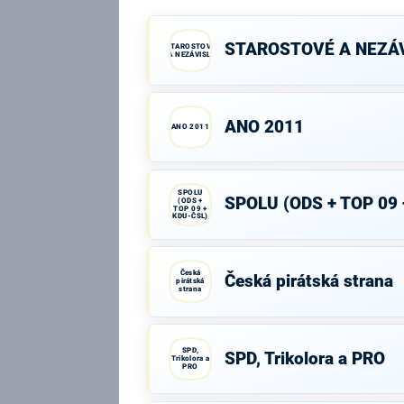
STAROSTOVÉ A NEZÁV
STAROSTOVÉ
A NEZÁVISLÍ
ANO 2011
ANO 2011
SPOLU
SPOLU (ODS + TOP 09 
(ODS +
TOP 09 +
KDU-ČSL)
Česká
Česká pirátská strana
pirátská
strana
SPD,
SPD, Trikolora a PRO
Trikolora a
PRO