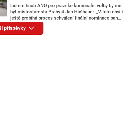
Lídrem hnutí ANO pro pražské komunální volby by měl
být místostarosta Prahy 4 Jan Hušbauer. „V tuto chvíli
ještě probíhá proces schválení finální nominace pana
Jana Hušbauera Výborem hnutí ANO,“ uvedl pro
ší příspěvky
redakci místopředseda pražského ANO Martin
Benkovič. O Hušbauerovi se spekulovalo jako o
náhradníkovi v čele pražské kandidátky poté, co
rezignoval po sérii nejasností v majetkových
přiznáních a pořizování bytů Ondřej Prokop. Zároveň
ale stále není jasné, kdo bude za ANO kandidovat ve
dvou ze tří pražských obvodů do horní komory
parlamentu. ANO má v Praze dlouhodobě horší
výsledky než ve zbytku republiky.