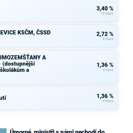
3,40 %
10 hlasů
LEVICE KSČM, ČSSD
2,72 %
8 hlasů
MIMOZEMŠŤANY A
(dostupnější
1,36 %
 školákům a
4 hlasů
1,36 %
tí
4 hlasů
Úmorné, ministři s námi nechodí do