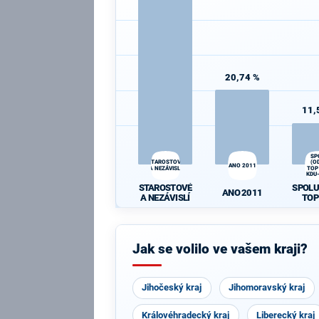
20,74 %
11,
SP
STAROSTOVÉ
(O
ANO 2011
A NEZÁVISLÍ
TOP
KDU
STAROSTOVÉ
SPOLU
ANO 2011
A NEZÁVISLÍ
TOP
KDU
Jak se volilo ve vašem kraji?
Jihočeský kraj
Jihomoravský kraj
Královéhradecký kraj
Liberecký kraj