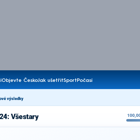
í
Objevte Česko
Jak ušetřit
Sport
Počasí
ové výsledky
24: Všestary
100,0