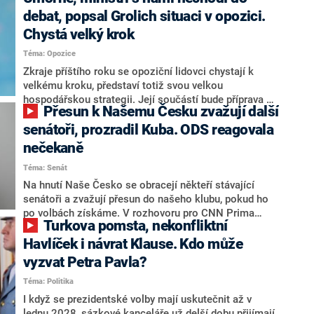
debat, popsal Grolich situaci v opozici.
Chystá velký krok
Téma: Opozice
Zkraje příštího roku se opoziční lidovci chystají k
velkému kroku, představí totiž svou velkou
hospodářskou strategii. Její součástí bude příprava na
Přesun k Našemu Česku zvažují další
stárnutí populace, řekl ve středu na setkání s novináři
nový předseda lidovců Jan Grolich. Ten zároveň v
senátoři, prozradil Kuba. ODS reagovala
senátních volbách kandiduje ve Vyškově. Popsal i
nečekaně
aktivitu opozice, o níž vládní strany nebo političtí
Téma: Senát
komentátoři mluví jako o slabé a v defenzivě. „Je to
úmorná práce upozorňovat na chyby vlády. Ministři s
Na hnutí Naše Česko se obracejí někteří stávající
námi navíc nechodí do debat. Chceme ale ukazovat
senátoři a zvažují přesun do našeho klubu, pokud ho
svoje témata,“ odpověděl Grolich na dotaz CNN Prima
po volbách získáme. V rozhovoru pro CNN Prima
Turkova pomsta, nekonfliktní
NEWS.
NEWS to řekl zakladatel hnutí a jihočeský hejtman
Martin Kuba. Konkrétní nebyl, ale získat by takto mohl
Havlíček i návrat Klause. Kdo může
například senátora Zdeňka Hrabu, který je dnes
vyzvat Petra Pavla?
součástí klubu ODS a TOP 09. Hraba to na dotaz
Téma: Politika
redakce nevyloučil. Předseda klubu senátorů ODS
Zdeněk Nytra redakci řekl, že počítá s odchodem
I když se prezidentské volby mají uskutečnit až v
některých senátorů z klubu a že Naše Česko není
lednu 2028, sázkové kanceláře už delší dobu přijímají