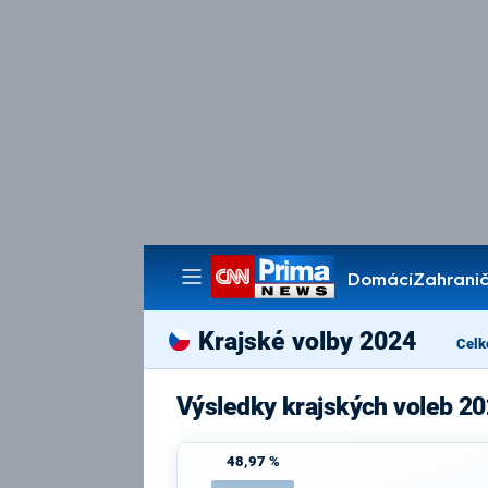
Domácí
Zahranič
Pořady
Krajské volby 2024
Celk
Výsledky krajských voleb 20
48,97 %