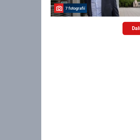
7 fotografií
Dal