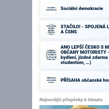
Sociální demokracie
Sociální
demokracie
STAČILO! -
STAČILO! - SPOJENÁ 
SPOJENÁ
LEVICE
KSČM,
A ČSNS
ČSSD A
ČSNS
ANO LEPŠÍ ČESKO S 
ANO LEPŠÍ
ČESKO S
MIMOZEMŠŤANY
OBČANY MOTORISTY - 
A OBČANY
MOTORISTY -
bydlení, jízdné zdarma
(dostupnější
bydlení, jízdné
studentům, …)
zdarma školákům
a studentům, …)
PŘÍSAHA
PŘÍSAHA občanské hnu
občanské
hnutí
Nejnovější příspěvky k tématu