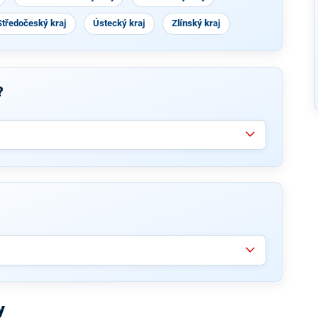
Středočeský kraj
Ústecký kraj
Zlínský kraj
?
y