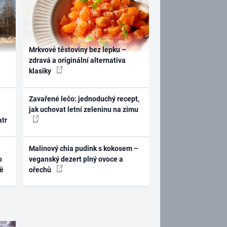
Mrkvové těstoviny bez lepku –
zdravá a originální alternativa
klasiky
Zavařené lečo: jednoduchý recept,
jak uchovat letní zeleninu na zimu
atr
Malinový chia pudink s kokosem –
o
veganský dezert plný ovoce a
ně
ořechů