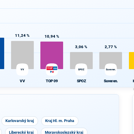
%
11,24 %
10,94 %
3,06 %
2,77 %
VV
SPOZ
Suveren.
VV
TOP 09
SPOZ
Suveren.
Karlovarský kraj
Kraj Hl. m. Praha
Liberecký kraj
Moravskoslezský kraj