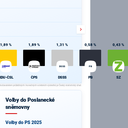
1,89 %
1,89 %
1,31 %
0,58 %
0,43 %
DSSS
PB
KDU-ČSL
ČPS
DSSS
PB
SZ
Volby do Poslanecké
sněmovny
Volby do PS 2025