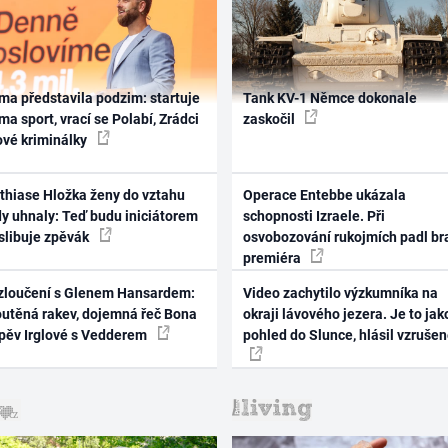
ma představila podzim: startuje
Tank KV-1 Němce dokonale
ma sport, vrací se Polabí, Zrádci
zaskočil
ové kriminálky
thiase Hložka ženy do vztahu
Operace Entebbe ukázala
dy uhnaly: Teď budu iniciátorem
schopnosti Izraele. Při
 slibuje zpěvák
osvobozování rukojmích padl br
premiéra
zloučení s Glenem Hansardem:
Video zachytilo výzkumníka na
outěná rakev, dojemná řeč Bona
okraji lávového jezera. Je to jak
zpěv Irglové s Vedderem
pohled do Slunce, hlásil vzruše