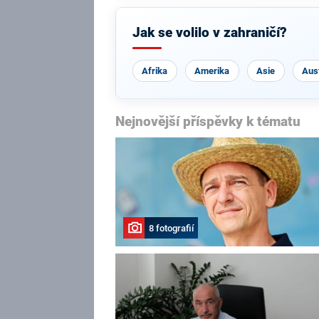
Jak se volilo v zahraničí?
Afrika
Amerika
Asie
Aust
Nejnovější příspěvky k tématu
8 fotografií