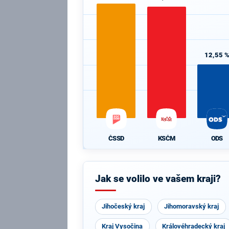
12,55 
ČSSD
KSČM
ODS
Jak se volilo ve vašem kraji?
Jihočeský kraj
Jihomoravský kraj
Kraj Vysočina
Královéhradecký kraj