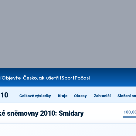
í
Objevte Česko
Jak ušetřit
Sport
Počasí
010
Celkové výsledky
Kraje
Okresy
Zahraničí
Složení s
cké sněmovny 2010: Smidary
100,0