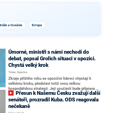
rálie a Oceánie
Evropa
Úmorné, ministři s námi nechodí do
debat, popsal Grolich situaci v opozici.
Chystá velký krok
Téma: Opozice
Zkraje příštího roku se opoziční lidovci chystají k
velkému kroku, představí totiž svou velkou
hospodářskou strategii. Její součástí bude příprava na
Přesun k Našemu Česku zvažují další
stárnutí populace, řekl ve středu na setkání s novináři
nový předseda lidovců Jan Grolich. Ten zároveň v
senátoři, prozradil Kuba. ODS reagovala
senátních volbách kandiduje ve Vyškově. Popsal i
nečekaně
aktivitu opozice, o níž vládní strany nebo političtí