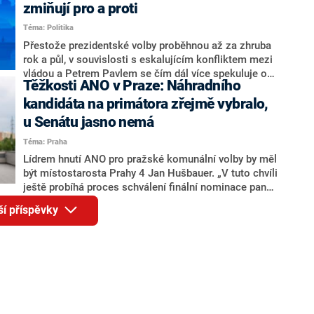
ohledně politického výkonu svého nástupce Jeronýma
zmiňují pro a proti
Tejce (za ANO) či vládní zmocněnkyně pro lidská
Téma: Politika
práva Taťány Malé (ANO). Označením „svoloč“ na
adresu vlády prý byla ještě hodná. Decroix se také
Přestože prezidentské volby proběhnou až za zhruba
vrátila k volební porážce koalice Spolu či promluvila o
rok a půl, v souvislosti s eskalujícím konfliktem mezi
hnutí Naše Česko Martina Kuby.
vládou a Petrem Pavlem se čím dál více spekuluje o
Těžkosti ANO v Praze: Náhradního
tom, koho by do bitvy o Hrad mohla vyslat současná
koalice. Někteří političtí komentátoři znovu vytahují
kandidáta na primátora zřejmě vybralo,
jméno premiéra Andreje Babiše (ANO). Jak moc je
u Senátu jasno nemá
pravděpodobné, že se v prezidentských volbách 2028
Téma: Praha
bude znovu opakovat souboj z roku 2023?
Lídrem hnutí ANO pro pražské komunální volby by měl
být místostarosta Prahy 4 Jan Hušbauer. „V tuto chvíli
ještě probíhá proces schválení finální nominace pana
Jana Hušbauera Výborem hnutí ANO,“ uvedl pro
ší příspěvky
redakci místopředseda pražského ANO Martin
Benkovič. O Hušbauerovi se spekulovalo jako o
náhradníkovi v čele pražské kandidátky poté, co
rezignoval po sérii nejasností v majetkových
přiznáních a pořizování bytů Ondřej Prokop. Zároveň
ale stále není jasné, kdo bude za ANO kandidovat ve
dvou ze tří pražských obvodů do horní komory
parlamentu. ANO má v Praze dlouhodobě horší