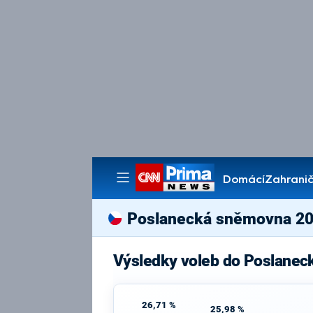
Domácí
Zahranič
Pořady
Poslanecká sněmovna 2
Výsledky voleb do Poslane
26,71 %
25,98 %