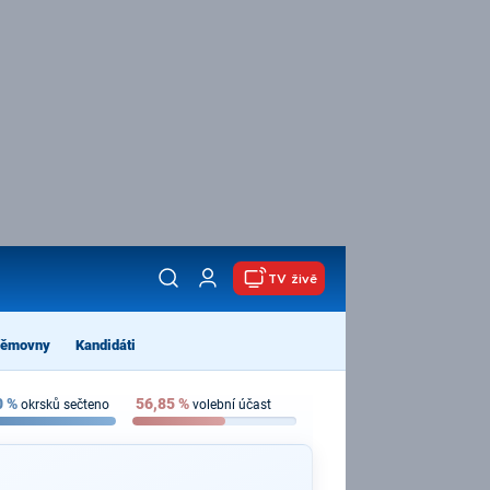
TV živě
němovny
Kandidáti
0
%
56,85
%
okrsků sečteno
volební účast