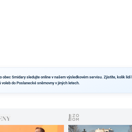
výsledky než ve zbytku republiky.
obec Smidary sledujte online v našem výsledkovém servisu. Zjistíte, kolik lidí h
 voleb do Poslanecké sněmovny v jiných letech.