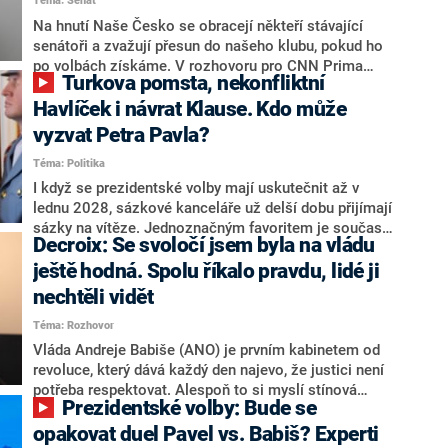
Téma: Senát
komentátoři mluví jako o slabé a v defenzivě. „Je to
úmorná práce upozorňovat na chyby vlády. Ministři s
Na hnutí Naše Česko se obracejí někteří stávající
námi navíc nechodí do debat. Chceme ale ukazovat
senátoři a zvažují přesun do našeho klubu, pokud ho
svoje témata,“ odpověděl Grolich na dotaz CNN Prima
po volbách získáme. V rozhovoru pro CNN Prima
Turkova pomsta, nekonfliktní
NEWS.
NEWS to řekl zakladatel hnutí a jihočeský hejtman
Martin Kuba. Konkrétní nebyl, ale získat by takto mohl
Havlíček i návrat Klause. Kdo může
například senátora Zdeňka Hrabu, který je dnes
vyzvat Petra Pavla?
součástí klubu ODS a TOP 09. Hraba to na dotaz
Téma: Politika
redakce nevyloučil. Předseda klubu senátorů ODS
Zdeněk Nytra redakci řekl, že počítá s odchodem
I když se prezidentské volby mají uskutečnit až v
některých senátorů z klubu a že Naše Česko není
lednu 2028, sázkové kanceláře už delší dobu přijímají
nepřítel, ale soupeř.
sázky na vítěze. Jednoznačným favoritem je současná
Decroix: Se svoločí jsem byla na vládu
hlava státu Petr Pavel. Daleko za ním pak bookmakeři
zmiňují dva výrazné politiky ANO, tedy premiéra
ještě hodná. Spolu říkalo pravdu, lidé ji
Andreje Babiše a ministra průmyslu Karla Havlíčka.
nechtěli vidět
Oblíbeným tipem samotných sázkařů je poslanec za
Téma: Rozhovor
Motoristy Filip Turek. Politolog Jan Kubáček nicméně
o případné kandidatuře kohokoliv ze zmíněné trojice
Vláda Andreje Babiše (ANO) je prvním kabinetem od
značně pochybuje. Podle něj současná koalice dosud
revoluce, který dává každý den najevo, že justici není
nemá osobu, která by Pavlovi mohla konkurovat.
potřeba respektovat. Alespoň to si myslí stínová
Prezidentské volby: Bude se
ministryně spravedlnosti ODS Eva Decroix. V
rozhovoru pro CNN Prima NEWS si nebrala servítky
opakovat duel Pavel vs. Babiš? Experti