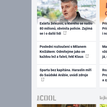
Exšéfa železnic, u kterého se našlo
Pri
80 milionů, obvinila policie. Zajímá
Pri
se i o další lidi
i n
Poslední rozloučení s Milanem
Ma
Knížákem: Odmítejme jako on
vž
každou lež a faleš, řekl Klaus
já,
Sparta bez kapitána. Haraslín míří
Ro
do Saúdské Arábie, uvádí zdroje
Pr
a 