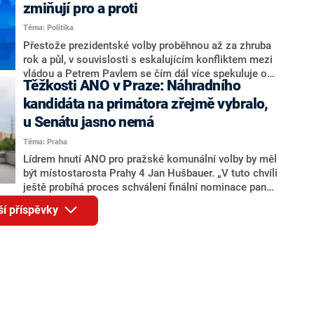
ohledně politického výkonu svého nástupce Jeronýma
zmiňují pro a proti
Tejce (za ANO) či vládní zmocněnkyně pro lidská
Téma: Politika
práva Taťány Malé (ANO). Označením „svoloč“ na
adresu vlády prý byla ještě hodná. Decroix se také
Přestože prezidentské volby proběhnou až za zhruba
vrátila k volební porážce koalice Spolu či promluvila o
rok a půl, v souvislosti s eskalujícím konfliktem mezi
hnutí Naše Česko Martina Kuby.
vládou a Petrem Pavlem se čím dál více spekuluje o
Těžkosti ANO v Praze: Náhradního
tom, koho by do bitvy o Hrad mohla vyslat současná
koalice. Někteří političtí komentátoři znovu vytahují
kandidáta na primátora zřejmě vybralo,
jméno premiéra Andreje Babiše (ANO). Jak moc je
u Senátu jasno nemá
pravděpodobné, že se v prezidentských volbách 2028
Téma: Praha
bude znovu opakovat souboj z roku 2023?
Lídrem hnutí ANO pro pražské komunální volby by měl
být místostarosta Prahy 4 Jan Hušbauer. „V tuto chvíli
ještě probíhá proces schválení finální nominace pana
Jana Hušbauera Výborem hnutí ANO,“ uvedl pro
ší příspěvky
redakci místopředseda pražského ANO Martin
Benkovič. O Hušbauerovi se spekulovalo jako o
náhradníkovi v čele pražské kandidátky poté, co
rezignoval po sérii nejasností v majetkových
přiznáních a pořizování bytů Ondřej Prokop. Zároveň
ale stále není jasné, kdo bude za ANO kandidovat ve
dvou ze tří pražských obvodů do horní komory
parlamentu. ANO má v Praze dlouhodobě horší