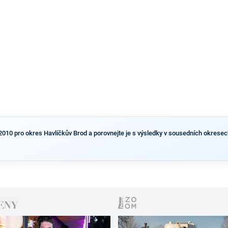
výsledky než ve zbytku republiky.
2010 pro okres Havlíčkův Brod a porovnejte je s výsledky v sousedních okresech