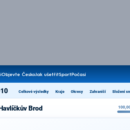
í
Objevte Česko
Jak ušetřit
Sport
Počasí
010
Celkové výsledky
Kraje
Okresy
Zahraničí
Složení s
Havlíčkův Brod
100,0