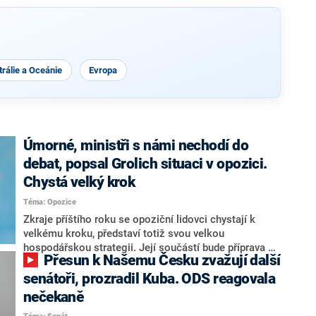
rálie a Oceánie
Evropa
Úmorné, ministři s námi nechodí do
debat, popsal Grolich situaci v opozici.
Chystá velký krok
Téma: Opozice
Zkraje příštího roku se opoziční lidovci chystají k
velkému kroku, představí totiž svou velkou
hospodářskou strategii. Její součástí bude příprava na
Přesun k Našemu Česku zvažují další
stárnutí populace, řekl ve středu na setkání s novináři
nový předseda lidovců Jan Grolich. Ten zároveň v
senátoři, prozradil Kuba. ODS reagovala
senátních volbách kandiduje ve Vyškově. Popsal i
nečekaně
aktivitu opozice, o níž vládní strany nebo političtí