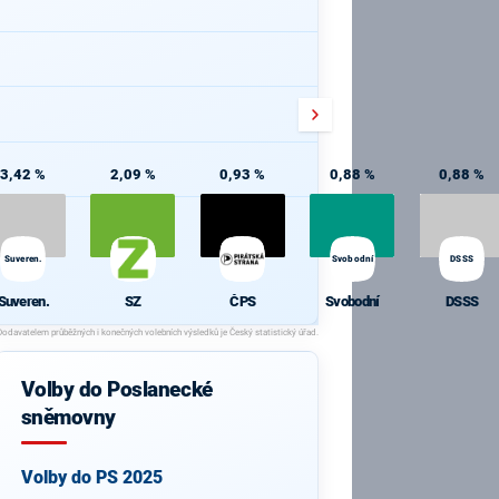
3,42 %
2,09 %
0,93 %
0,88 %
0,88 %
Suveren.
Svobodní
DSSS
Suveren.
SZ
ČPS
Svobodní
DSSS
Volby do Poslanecké
sněmovny
Volby do PS 2025