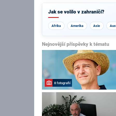
Jak se volilo v zahraničí?
Afrika
Amerika
Asie
Aust
Nejnovější příspěvky k tématu
8 fotografií