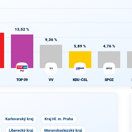
%
13,52 %
9,36 %
5,89 %
4,76 %
VV
SPOZ
TOP 09
VV
KDU-ČSL
SPOZ
Karlovarský kraj
Kraj Hl. m. Praha
Liberecký kraj
Moravskoslezský kraj