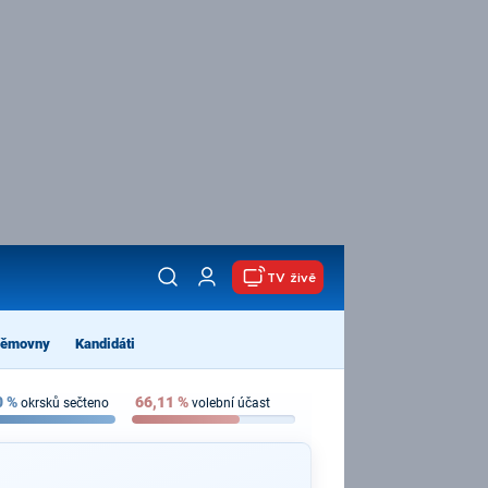
TV živě
němovny
Kandidáti
0
%
66,11
%
okrsků sečteno
volební účast