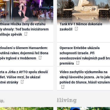
thiase Hložka ženy do vztahu
Tank KV-1 Němce dokonale
dy uhnaly: Teď budu iniciátorem
zaskočil
 slibuje zpěvák
zloučení s Glenem Hansardem:
Operace Entebbe ukázala
outěná rakev, dojemná řeč Bona
schopnosti Izraele. Při
zpěv Irglové s Vedderem
osvobozování rukojmích padl br
premiéra
ta a Jirka z AYTO spolu zkouší
Video zachytilo výzkumníka na
let. Válise mrzí, že ukázal
okraji lávového jezera. Je to jak
atné stránky
pohled do Slunce, hlásil vzruše