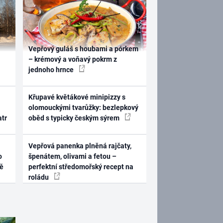
Vepřový guláš s houbami a pórkem
– krémový a voňavý pokrm z
jednoho hrnce
Křupavé květákové minipizzy s
olomouckými tvarůžky: bezlepkový
atr
oběd s typicky českým sýrem
Vepřová panenka plněná rajčaty,
o
špenátem, olivami a fetou –
ně
perfektní středomořský recept na
roládu