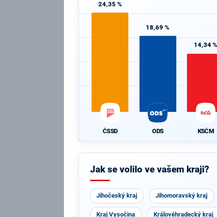
24,35 %
18,69 %
14,34 
ČSSD
ODS
KSČM
Jak se volilo ve vašem kraji?
Jihočeský kraj
Jihomoravský kraj
Kraj Vysočina
Královéhradecký kraj