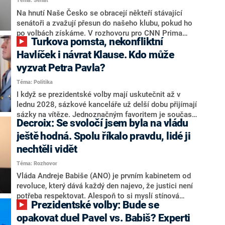
Téma: Senát
komentátoři mluví jako o slabé a v defenzivě. „Je to
úmorná práce upozorňovat na chyby vlády. Ministři s
Na hnutí Naše Česko se obracejí někteří stávající
námi navíc nechodí do debat. Chceme ale ukazovat
senátoři a zvažují přesun do našeho klubu, pokud ho
svoje témata,“ odpověděl Grolich na dotaz CNN Prima
po volbách získáme. V rozhovoru pro CNN Prima
Turkova pomsta, nekonfliktní
NEWS.
NEWS to řekl zakladatel hnutí a jihočeský hejtman
Martin Kuba. Konkrétní nebyl, ale získat by takto mohl
Havlíček i návrat Klause. Kdo může
například senátora Zdeňka Hrabu, který je dnes
vyzvat Petra Pavla?
součástí klubu ODS a TOP 09. Hraba to na dotaz
Téma: Politika
redakce nevyloučil. Předseda klubu senátorů ODS
Zdeněk Nytra redakci řekl, že počítá s odchodem
I když se prezidentské volby mají uskutečnit až v
některých senátorů z klubu a že Naše Česko není
lednu 2028, sázkové kanceláře už delší dobu přijímají
nepřítel, ale soupeř.
sázky na vítěze. Jednoznačným favoritem je současná
Decroix: Se svoločí jsem byla na vládu
hlava státu Petr Pavel. Daleko za ním pak bookmakeři
zmiňují dva výrazné politiky ANO, tedy premiéra
ještě hodná. Spolu říkalo pravdu, lidé ji
Andreje Babiše a ministra průmyslu Karla Havlíčka.
nechtěli vidět
Oblíbeným tipem samotných sázkařů je poslanec za
Téma: Rozhovor
Motoristy Filip Turek. Politolog Jan Kubáček nicméně
o případné kandidatuře kohokoliv ze zmíněné trojice
Vláda Andreje Babiše (ANO) je prvním kabinetem od
značně pochybuje. Podle něj současná koalice dosud
revoluce, který dává každý den najevo, že justici není
nemá osobu, která by Pavlovi mohla konkurovat.
potřeba respektovat. Alespoň to si myslí stínová
Prezidentské volby: Bude se
ministryně spravedlnosti ODS Eva Decroix. V
rozhovoru pro CNN Prima NEWS si nebrala servítky
opakovat duel Pavel vs. Babiš? Experti