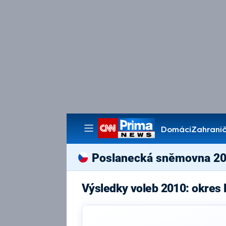
Domácí
Zahranič
Pořady
Poslanecká sněmovna 2
Výsledky voleb 2010: okres 