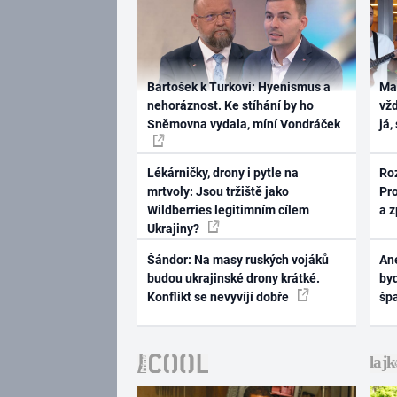
Bartošek k Turkovi: Hyenismus a
Ma
nehoráznost. Ke stíhání by ho
vž
Sněmovna vydala, míní Vondráček
já,
Lékárničky, drony i pytle na
Ro
mrtvoly: Jsou tržiště jako
Pr
Wildberries legitimním cílem
a 
Ukrajiny?
Šándor: Na masy ruských vojáků
Ane
budou ukrajinské drony krátké.
byd
Konflikt se nevyvíjí dobře
šp