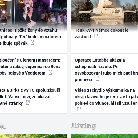
thiase Hložka ženy do vztahu
Tank KV-1 Němce dokonale
dy uhnaly: Teď budu iniciátorem
zaskočil
 slibuje zpěvák
zloučení s Glenem Hansardem:
Operace Entebbe ukázala
outěná rakev, dojemná řeč Bona
schopnosti Izraele. Při
zpěv Irglové s Vedderem
osvobozování rukojmích padl br
premiéra
ta a Jirka z AYTO spolu zkouší
Video zachytilo výzkumníka na
let. Válise mrzí, že ukázal
okraji lávového jezera. Je to jak
atné stránky
pohled do Slunce, hlásil vzruše