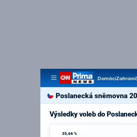
Domácí
Zahranič
Pořady
Poslanecká sněmovna 2
Výsledky voleb do Poslanec
35,66 %