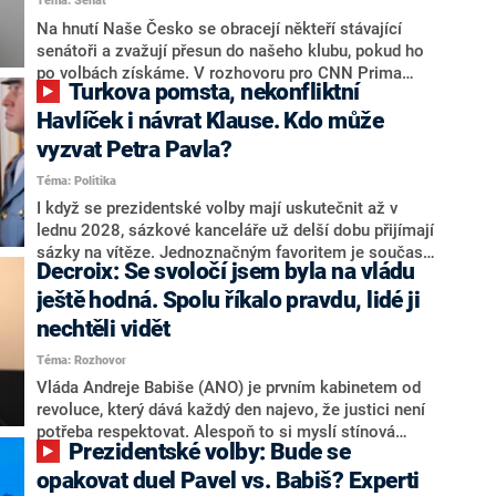
Téma: Senát
komentátoři mluví jako o slabé a v defenzivě. „Je to
úmorná práce upozorňovat na chyby vlády. Ministři s
Na hnutí Naše Česko se obracejí někteří stávající
námi navíc nechodí do debat. Chceme ale ukazovat
senátoři a zvažují přesun do našeho klubu, pokud ho
svoje témata,“ odpověděl Grolich na dotaz CNN Prima
po volbách získáme. V rozhovoru pro CNN Prima
Turkova pomsta, nekonfliktní
NEWS.
NEWS to řekl zakladatel hnutí a jihočeský hejtman
Martin Kuba. Konkrétní nebyl, ale získat by takto mohl
Havlíček i návrat Klause. Kdo může
například senátora Zdeňka Hrabu, který je dnes
vyzvat Petra Pavla?
součástí klubu ODS a TOP 09. Hraba to na dotaz
Téma: Politika
redakce nevyloučil. Předseda klubu senátorů ODS
Zdeněk Nytra redakci řekl, že počítá s odchodem
I když se prezidentské volby mají uskutečnit až v
některých senátorů z klubu a že Naše Česko není
lednu 2028, sázkové kanceláře už delší dobu přijímají
nepřítel, ale soupeř.
sázky na vítěze. Jednoznačným favoritem je současná
Decroix: Se svoločí jsem byla na vládu
hlava státu Petr Pavel. Daleko za ním pak bookmakeři
zmiňují dva výrazné politiky ANO, tedy premiéra
ještě hodná. Spolu říkalo pravdu, lidé ji
Andreje Babiše a ministra průmyslu Karla Havlíčka.
nechtěli vidět
Oblíbeným tipem samotných sázkařů je poslanec za
Téma: Rozhovor
Motoristy Filip Turek. Politolog Jan Kubáček nicméně
o případné kandidatuře kohokoliv ze zmíněné trojice
Vláda Andreje Babiše (ANO) je prvním kabinetem od
značně pochybuje. Podle něj současná koalice dosud
revoluce, který dává každý den najevo, že justici není
nemá osobu, která by Pavlovi mohla konkurovat.
potřeba respektovat. Alespoň to si myslí stínová
Prezidentské volby: Bude se
ministryně spravedlnosti ODS Eva Decroix. V
rozhovoru pro CNN Prima NEWS si nebrala servítky
opakovat duel Pavel vs. Babiš? Experti