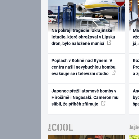
Na pokraji tragédie: Ukrajinské
Ma
letadlo, které ohrožoval v Lipsku
vž
dron, bylo naložené municí
já,
Poplach v Kolíně nad Rýnem: V
Ro
centru našli nevybuchlou bombu,
Pr
evakuuje se i televizní studio
a 
Japonec přežil atomové bomby v
Ane
Hirošimě i Nagasaki. Cameron mu
byd
slíbil, že příběh zfilmuje
šp