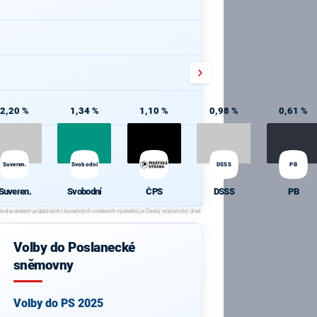
2,20 %
1,34 %
1,10 %
0,98 %
0,61 %
Suveren.
Svobodní
DSSS
PB
Suveren.
Svobodní
ČPS
DSSS
PB
Volby do Poslanecké
sněmovny
Volby do PS 2025