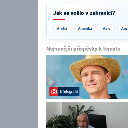
Jak se volilo v zahraničí?
Afrika
Amerika
Asie
Aust
Nejnovější příspěvky k tématu
8 fotografií