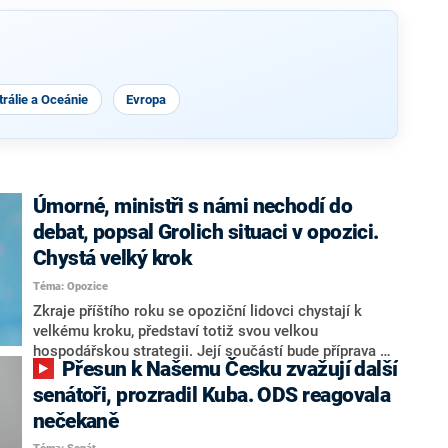
rálie a Oceánie
Evropa
Úmorné, ministři s námi nechodí do
debat, popsal Grolich situaci v opozici.
Chystá velký krok
Téma: Opozice
Zkraje příštího roku se opoziční lidovci chystají k
velkému kroku, představí totiž svou velkou
hospodářskou strategii. Její součástí bude příprava na
Přesun k Našemu Česku zvažují další
stárnutí populace, řekl ve středu na setkání s novináři
nový předseda lidovců Jan Grolich. Ten zároveň v
senátoři, prozradil Kuba. ODS reagovala
senátních volbách kandiduje ve Vyškově. Popsal i
nečekaně
aktivitu opozice, o níž vládní strany nebo političtí