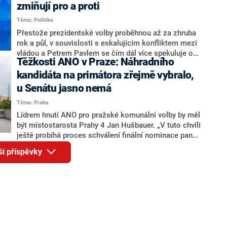
ohledně politického výkonu svého nástupce Jeronýma
zmiňují pro a proti
Tejce (za ANO) či vládní zmocněnkyně pro lidská
Téma: Politika
práva Taťány Malé (ANO). Označením „svoloč“ na
adresu vlády prý byla ještě hodná. Decroix se také
Přestože prezidentské volby proběhnou až za zhruba
vrátila k volební porážce koalice Spolu či promluvila o
rok a půl, v souvislosti s eskalujícím konfliktem mezi
hnutí Naše Česko Martina Kuby.
vládou a Petrem Pavlem se čím dál více spekuluje o
Těžkosti ANO v Praze: Náhradního
tom, koho by do bitvy o Hrad mohla vyslat současná
koalice. Někteří političtí komentátoři znovu vytahují
kandidáta na primátora zřejmě vybralo,
jméno premiéra Andreje Babiše (ANO). Jak moc je
u Senátu jasno nemá
pravděpodobné, že se v prezidentských volbách 2028
Téma: Praha
bude znovu opakovat souboj z roku 2023?
Lídrem hnutí ANO pro pražské komunální volby by měl
být místostarosta Prahy 4 Jan Hušbauer. „V tuto chvíli
ještě probíhá proces schválení finální nominace pana
Jana Hušbauera Výborem hnutí ANO,“ uvedl pro
ší příspěvky
redakci místopředseda pražského ANO Martin
Benkovič. O Hušbauerovi se spekulovalo jako o
náhradníkovi v čele pražské kandidátky poté, co
rezignoval po sérii nejasností v majetkových
přiznáních a pořizování bytů Ondřej Prokop. Zároveň
ale stále není jasné, kdo bude za ANO kandidovat ve
dvou ze tří pražských obvodů do horní komory
parlamentu. ANO má v Praze dlouhodobě horší