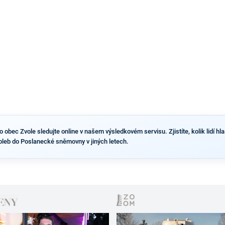
výsledky než ve zbytku republiky.
obec Zvole sledujte online v našem výsledkovém servisu. Zjistíte, kolik lidí hla
oleb do Poslanecké sněmovny v jiných letech.