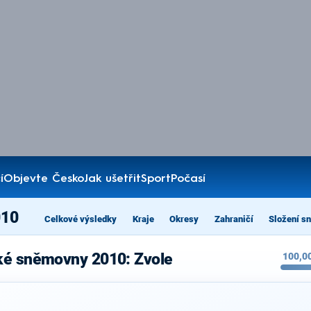
í
Objevte Česko
Jak ušetřit
Sport
Počasí
010
Celkové výsledky
Kraje
Okresy
Zahraničí
Složení s
ké sněmovny 2010: Zvole
100,0