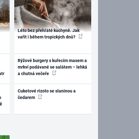
Léto bez přehřáté kuchyně. Jak
vařit i během tropických dnů?
Rýžové burgery s kuřecím masem a
mrkví podávané se salátem – lehká
atr
a chutná večeře
Cuketové rizoto se slaninou a
o
čedarem
ně