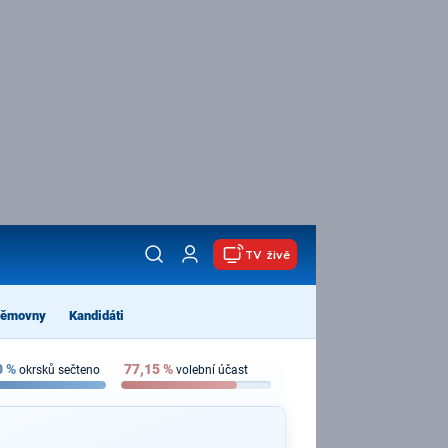
TV živě
němovny
Kandidáti
0
%
77,15
%
okrsků sečteno
volební účast