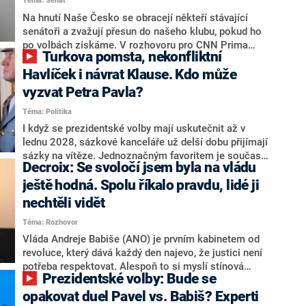
Téma: Senát
komentátoři mluví jako o slabé a v defenzivě. „Je to
úmorná práce upozorňovat na chyby vlády. Ministři s
Na hnutí Naše Česko se obracejí někteří stávající
námi navíc nechodí do debat. Chceme ale ukazovat
senátoři a zvažují přesun do našeho klubu, pokud ho
svoje témata,“ odpověděl Grolich na dotaz CNN Prima
po volbách získáme. V rozhovoru pro CNN Prima
Turkova pomsta, nekonfliktní
NEWS.
NEWS to řekl zakladatel hnutí a jihočeský hejtman
Martin Kuba. Konkrétní nebyl, ale získat by takto mohl
Havlíček i návrat Klause. Kdo může
například senátora Zdeňka Hrabu, který je dnes
vyzvat Petra Pavla?
součástí klubu ODS a TOP 09. Hraba to na dotaz
Téma: Politika
redakce nevyloučil. Předseda klubu senátorů ODS
Zdeněk Nytra redakci řekl, že počítá s odchodem
I když se prezidentské volby mají uskutečnit až v
některých senátorů z klubu a že Naše Česko není
lednu 2028, sázkové kanceláře už delší dobu přijímají
nepřítel, ale soupeř.
sázky na vítěze. Jednoznačným favoritem je současná
Decroix: Se svoločí jsem byla na vládu
hlava státu Petr Pavel. Daleko za ním pak bookmakeři
zmiňují dva výrazné politiky ANO, tedy premiéra
ještě hodná. Spolu říkalo pravdu, lidé ji
Andreje Babiše a ministra průmyslu Karla Havlíčka.
nechtěli vidět
Oblíbeným tipem samotných sázkařů je poslanec za
Téma: Rozhovor
Motoristy Filip Turek. Politolog Jan Kubáček nicméně
o případné kandidatuře kohokoliv ze zmíněné trojice
Vláda Andreje Babiše (ANO) je prvním kabinetem od
značně pochybuje. Podle něj současná koalice dosud
revoluce, který dává každý den najevo, že justici není
nemá osobu, která by Pavlovi mohla konkurovat.
potřeba respektovat. Alespoň to si myslí stínová
Prezidentské volby: Bude se
ministryně spravedlnosti ODS Eva Decroix. V
rozhovoru pro CNN Prima NEWS si nebrala servítky
opakovat duel Pavel vs. Babiš? Experti