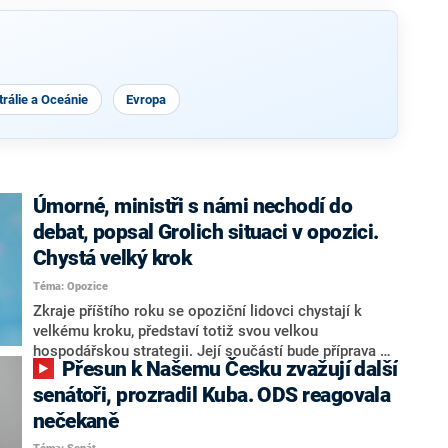
rálie a Oceánie
Evropa
Úmorné, ministři s námi nechodí do
debat, popsal Grolich situaci v opozici.
Chystá velký krok
Téma: Opozice
Zkraje příštího roku se opoziční lidovci chystají k
velkému kroku, představí totiž svou velkou
hospodářskou strategii. Její součástí bude příprava na
Přesun k Našemu Česku zvažují další
stárnutí populace, řekl ve středu na setkání s novináři
nový předseda lidovců Jan Grolich. Ten zároveň v
senátoři, prozradil Kuba. ODS reagovala
senátních volbách kandiduje ve Vyškově. Popsal i
nečekaně
aktivitu opozice, o níž vládní strany nebo političtí