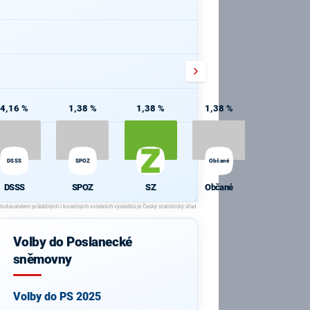
4,16 %
1,38 %
1,38 %
1,38 %
DSSS
SPOZ
Občané
DSSS
SPOZ
SZ
Občané
Volby do Poslanecké
sněmovny
Volby do PS 2025