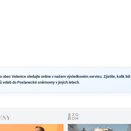
výsledky než ve zbytku republiky.
obec Velenice sledujte online v našem výsledkovém servisu. Zjistíte, kolik lidí 
ů voleb do Poslanecké sněmovny v jiných letech.