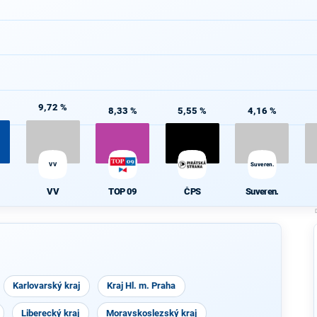
9,72 %
8,33 %
5,55 %
4,16 %
VV
Suveren.
VV
TOP 09
ČPS
Suveren.
Karlovarský kraj
Kraj Hl. m. Praha
Liberecký kraj
Moravskoslezský kraj