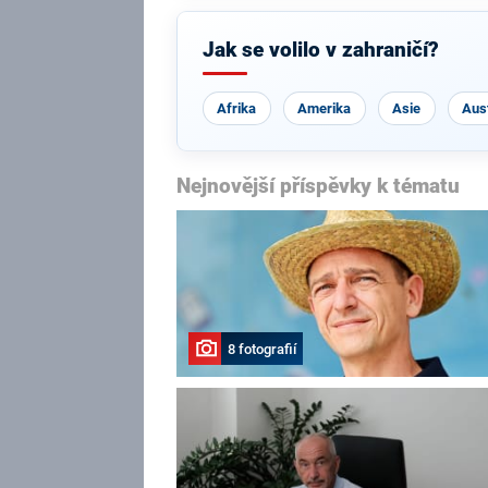
Jak se volilo v zahraničí?
Afrika
Amerika
Asie
Aust
Nejnovější příspěvky k tématu
8 fotografií