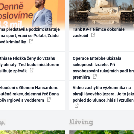
ma představila podzim: startuje
Tank KV-1 Němce dokonale
ma sport, vrací se Polabí, Zrádci
zaskočil
ové kriminálky
thiase Hložka ženy do vztahu
Operace Entebbe ukázala
dy uhnaly: Teď budu iniciátorem
schopnosti Izraele. Při
 slibuje zpěvák
osvobozování rukojmích padl br
premiéra
zloučení s Glenem Hansardem:
Video zachytilo výzkumníka na
outěná rakev, dojemná řeč Bona
okraji lávového jezera. Je to jak
zpěv Irglové s Vedderem
pohled do Slunce, hlásil vzruše