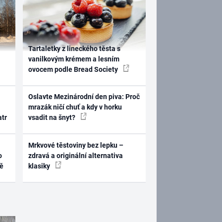
Tartaletky z lineckého těsta s
vanilkovým krémem a lesním
ovocem podle Bread Society
Oslavte Mezinárodní den piva: Proč
mrazák ničí chuť a kdy v horku
atr
vsadit na šnyt?
Mrkvové těstoviny bez lepku –
o
zdravá a originální alternativa
ně
klasiky