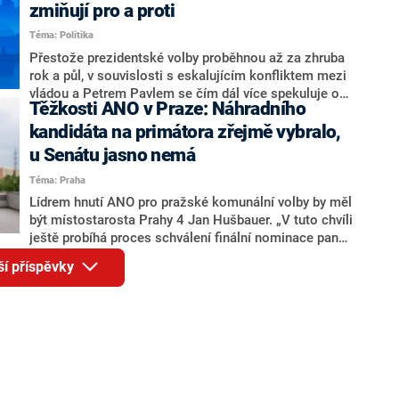
ohledně politického výkonu svého nástupce Jeronýma
zmiňují pro a proti
Tejce (za ANO) či vládní zmocněnkyně pro lidská
Téma: Politika
práva Taťány Malé (ANO). Označením „svoloč“ na
adresu vlády prý byla ještě hodná. Decroix se také
Přestože prezidentské volby proběhnou až za zhruba
vrátila k volební porážce koalice Spolu či promluvila o
rok a půl, v souvislosti s eskalujícím konfliktem mezi
hnutí Naše Česko Martina Kuby.
vládou a Petrem Pavlem se čím dál více spekuluje o
Těžkosti ANO v Praze: Náhradního
tom, koho by do bitvy o Hrad mohla vyslat současná
koalice. Někteří političtí komentátoři znovu vytahují
kandidáta na primátora zřejmě vybralo,
jméno premiéra Andreje Babiše (ANO). Jak moc je
u Senátu jasno nemá
pravděpodobné, že se v prezidentských volbách 2028
Téma: Praha
bude znovu opakovat souboj z roku 2023?
Lídrem hnutí ANO pro pražské komunální volby by měl
být místostarosta Prahy 4 Jan Hušbauer. „V tuto chvíli
ještě probíhá proces schválení finální nominace pana
Jana Hušbauera Výborem hnutí ANO,“ uvedl pro
ší příspěvky
redakci místopředseda pražského ANO Martin
Benkovič. O Hušbauerovi se spekulovalo jako o
náhradníkovi v čele pražské kandidátky poté, co
rezignoval po sérii nejasností v majetkových
přiznáních a pořizování bytů Ondřej Prokop. Zároveň
ale stále není jasné, kdo bude za ANO kandidovat ve
dvou ze tří pražských obvodů do horní komory
parlamentu. ANO má v Praze dlouhodobě horší