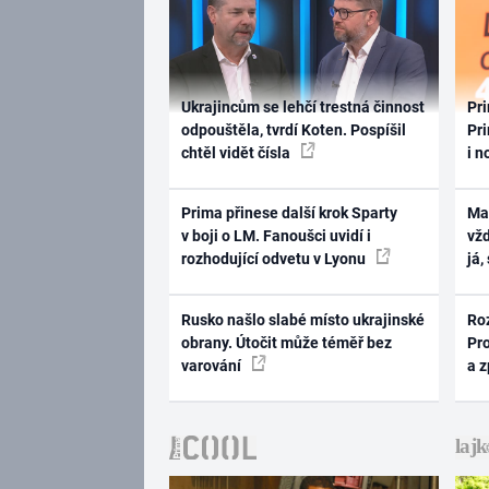
Ukrajincům se lehčí trestná činnost
Pri
odpouštěla, tvrdí Koten. Pospíšil
Pri
chtěl vidět čísla
i n
Prima přinese další krok Sparty
Ma
v boji o LM. Fanoušci uvidí i
vž
rozhodující odvetu v Lyonu
já,
Rusko našlo slabé místo ukrajinské
Ro
obrany. Útočit může téměř bez
Pr
varování
a 