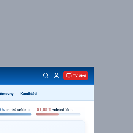
TV živě
němovny
Kandidáti
0
%
51,05
%
okrsků sečteno
volební účast