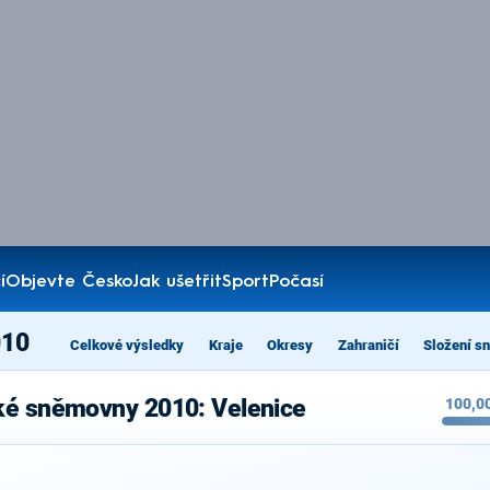
í
Objevte Česko
Jak ušetřit
Sport
Počasí
010
Celkové výsledky
Kraje
Okresy
Zahraničí
Složení s
ké sněmovny 2010: Velenice
100,0