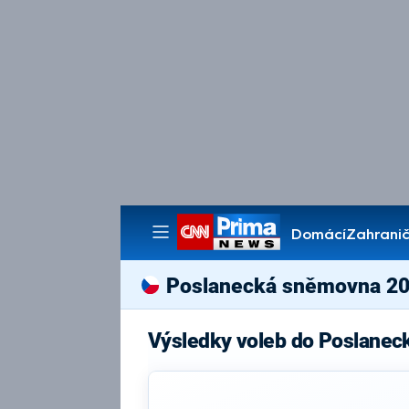
Domácí
Zahranič
Pořady
Poslanecká sněmovna 2
Výsledky voleb do Poslanec