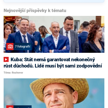
Nejnovější příspěvky k tématu
7 fotografií
Kuba: Stát nemá garantovat nekonečný
růst důchodů. Lidé musí být sami zodpovědní
Téma: Rozhovor