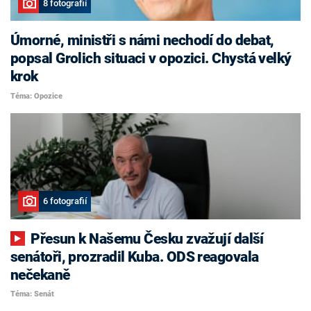
8 fotografií
Úmorné, ministři s námi nechodí do debat,
popsal Grolich situaci v opozici. Chystá velký
krok
Téma: Opozice
6 fotografií
Přesun k Našemu Česku zvažují další
senátoři, prozradil Kuba. ODS reagovala
nečekaně
Téma: Senát