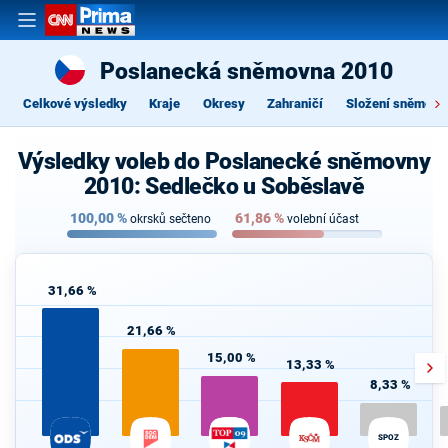
Poslanecká sněmovna 2010
Celkové výsledky
Kraje
Okresy
Zahraničí
Složení sněmovn
Výsledky voleb do Poslanecké sněmovny
2010: Sedlečko u Soběslavě
100,00
%
61,86
%
okrsků sečteno
volební účast
31,66 %
21,66 %
15,00 %
13,33 %
8,33 %
SPOZ