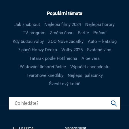
Populární témata
Jak zhubnout
Nejlepší filmy 2024
Nejlepší horory
TV program
Změna času
Partie
Počasí
Kdy budou volby
ZOO Nové začátky
Auto – katalog
7 pádů Honzy Dědka
Volby 2025
Svařené víno
Tatarák podle Pohlreicha
Aloe vera
Pěstování lichořeřišnice
Výpočet ascendentu
Tvarohové knedlíky
Nejlepší palačinky
Švestkový koláč
O FTV Prima
Management