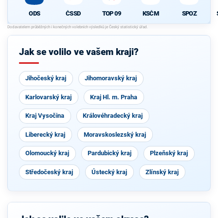
ODS
ČSSD
TOP 09
KSČM
SPOZ
Jak se volilo ve vašem kraji?
Jihočeský kraj
Jihomoravský kraj
Karlovarský kraj
Kraj Hl. m. Praha
Kraj Vysočina
Královéhradecký kraj
Liberecký kraj
Moravskoslezský kraj
Olomoucký kraj
Pardubický kraj
Plzeňský kraj
Středočeský kraj
Ústecký kraj
Zlínský kraj