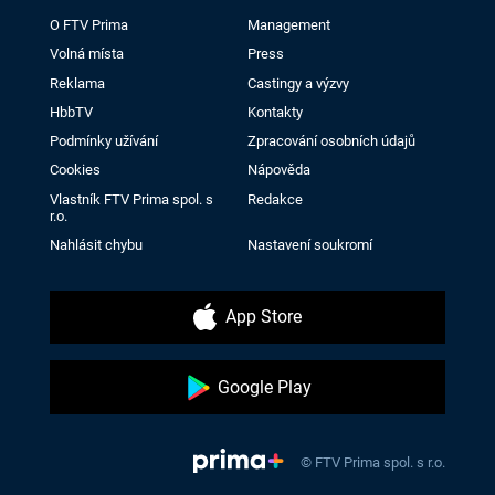
O FTV Prima
Management
Volná místa
Press
Reklama
Castingy a výzvy
HbbTV
Kontakty
Podmínky užívání
Zpracování osobních údajů
Cookies
Nápověda
Vlastník FTV Prima spol. s
Redakce
r.o.
Nahlásit chybu
Nastavení soukromí
App Store
Google Play
© FTV Prima spol. s r.o.