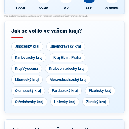
ČSSD
KSČM
VV
ODS
Suveren.
Jak se volilo ve vašem kraji?
Jihočeský kraj
Jihomoravský kraj
Karlovarský kraj
Kraj Hl. m. Praha
Kraj Vysočina
Královéhradecký kraj
Liberecký kraj
Moravskoslezský kraj
Olomoucký kraj
Pardubický kraj
Plzeňský kraj
Středočeský kraj
Ústecký kraj
Zlínský kraj