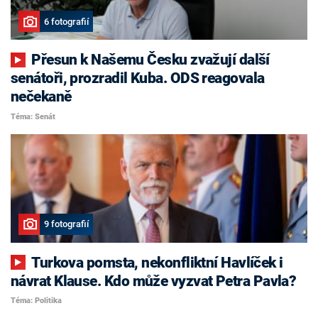
6 fotografií
Přesun k Našemu Česku zvažují další
senátoři, prozradil Kuba. ODS reagovala
nečekaně
Téma: Senát
9 fotografií
Turkova pomsta, nekonfliktní Havlíček i
návrat Klause. Kdo může vyzvat Petra Pavla?
Téma: Politika