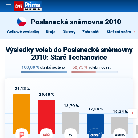
Poslanecká sněmovna 2010
Celkové výsledky
Kraje
Okresy
Zahraničí
Složení sněmovn
Výsledky voleb do Poslanecké sněmovny
2010: Staré Těchanovice
100,00
%
52,73
%
okrsků sečteno
volební účast
24,13 %
20,68 %
13,79 %
12,06 %
10,34 %
VV
Suveren.