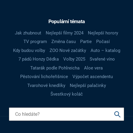
Populární témata
Jak zhubnout
Nejlepší filmy 2024
Nejlepší horory
TV program
Změna času
Partie
Počasí
Kdy budou volby
ZOO Nové začátky
Auto – katalog
7 pádů Honzy Dědka
Volby 2025
Svařené víno
Tatarák podle Pohlreicha
Aloe vera
Pěstování lichořeřišnice
Výpočet ascendentu
Tvarohové knedlíky
Nejlepší palačinky
Švestkový koláč