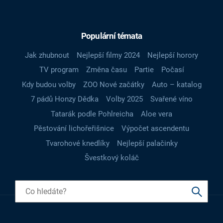
Populární témata
Jak zhubnout
Nejlepší filmy 2024
Nejlepší horory
TV program
Změna času
Partie
Počasí
Kdy budou volby
ZOO Nové začátky
Auto – katalog
7 pádů Honzy Dědka
Volby 2025
Svařené víno
Tatarák podle Pohlreicha
Aloe vera
Pěstování lichořeřišnice
Výpočet ascendentu
Tvarohové knedlíky
Nejlepší palačinky
Švestkový koláč