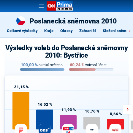
Poslanecká sněmovna 2010
Celkové výsledky
Kraje
Okresy
Zahraničí
Složení sněmovn
Výsledky voleb do Poslanecké sněmovny
2010: Bystřice
100,00
%
60,24
%
okrsků sečteno
volební účast
31,15 %
16,52 %
11,93 %
10,76 %
8,66 %
VV