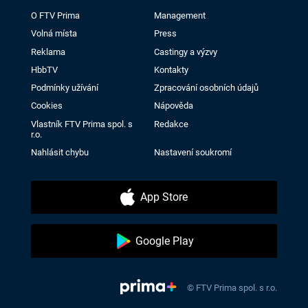
O FTV Prima
Management
Volná místa
Press
Reklama
Castingy a výzvy
HbbTV
Kontakty
Podmínky užívání
Zpracování osobních údajů
Cookies
Nápověda
Vlastník FTV Prima spol. s
Redakce
r.o.
Nahlásit chybu
Nastavení soukromí
App Store
Google Play
© FTV Prima spol. s r.o.