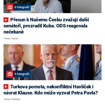
6 fotografií
Přesun k Našemu Česku zvažují další
senátoři, prozradil Kuba. ODS reagovala
nečekaně
Téma: Senát
9 fotografií
Turkova pomsta, nekonfliktní Havlíček i
návrat Klause. Kdo může vyzvat Petra Pavla?
Téma: Politika