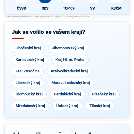
ČSSD
ODS
TOP 09
VV
KSČM
Jak se volilo ve vašem kraji?
Jihočeský kraj
Jihomoravský kraj
Karlovarský kraj
Kraj Hl. m. Praha
Kraj Vysočina
Královéhradecký kraj
Liberecký kraj
Moravskoslezský kraj
Olomoucký kraj
Pardubický kraj
Plzeňský kraj
Středočeský kraj
Ústecký kraj
Zlínský kraj