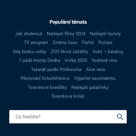
Populární témata
Jak zhubnout
Nejlepší filmy 2024
Nejlepší horory
TV program
Změna času
Partie
Počasí
Kdy budou volby
ZOO Nové začátky
Auto – katalog
7 pádů Honzy Dědka
Volby 2025
Svařené víno
Tatarák podle Pohlreicha
Aloe vera
Pěstování lichořeřišnice
Výpočet ascendentu
Tvarohové knedlíky
Nejlepší palačinky
Švestkový koláč