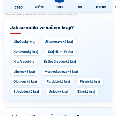
KSČM
ODS
VV
TOP 09
ČSSD
Jak se volilo ve vašem kraji?
Jihočeský kraj
Jihomoravský kraj
Karlovarský kraj
Kraj Hl. m. Praha
Kraj Vysočina
Královéhradecký kraj
Liberecký kraj
Moravskoslezský kraj
Olomoucký kraj
Pardubický kraj
Plzeňský kraj
Středočeský kraj
Ústecký kraj
Zlínský kraj