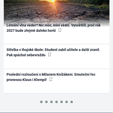
Letošní vlna veder? Nic moc, míní vědci. Vysvětlili, proč rok
2027 bude zřejmě daleko horší
Střelba v thajské škole: Student zabil učitele a další zranil.
Pak spáchal sebevraždu
Poslední rozloučení s Milanem Knížákem: Smuteční řec
pronesou Klaus i Klempíř