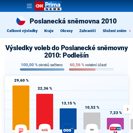
Poslanecká sněmovna 2010
Celkové výsledky
Kraje
Okresy
Zahraničí
Složení sněmovn
Výsledky voleb do Poslanecké sněmovny
2010: Podlešín
100,00
%
60,56
%
okrsků sečteno
volební účast
29,60 %
22,36 %
13,15 %
10,52 %
7,23 %
VV