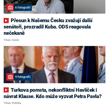
6 fotografií
Přesun k Našemu Česku zvažují další
senátoři, prozradil Kuba. ODS reagovala
nečekaně
Téma: Senát
9 fotografií
Turkova pomsta, nekonfliktní Havlíček i
návrat Klause. Kdo může vyzvat Petra Pavla?
Téma: Politika