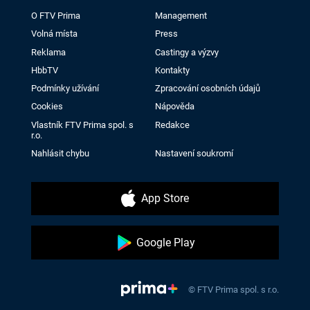
O FTV Prima
Management
Volná místa
Press
Reklama
Castingy a výzvy
HbbTV
Kontakty
Podmínky užívání
Zpracování osobních údajů
Cookies
Nápověda
Vlastník FTV Prima spol. s
Redakce
r.o.
Nahlásit chybu
Nastavení soukromí
App Store
Google Play
© FTV Prima spol. s r.o.