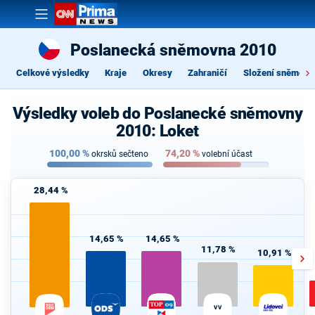
Poslanecká sněmovna 2010
Celkové výsledky
Kraje
Okresy
Zahraničí
Složení sněmovn
Výsledky voleb do Poslanecké sněmovny
2010: Loket
100,00
%
74,20
%
okrsků sečteno
volební účast
28,44 %
14,65 %
14,65 %
11,78 %
10,91 %
VV