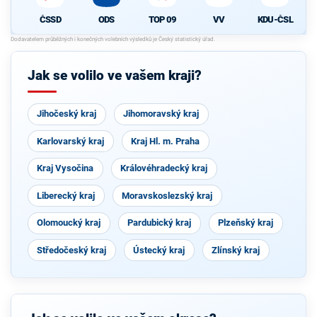
ODS
TOP 09
VV
KDU-ČSL
ČSSD
Jak se volilo ve vašem kraji?
Jihočeský kraj
Jihomoravský kraj
Karlovarský kraj
Kraj Hl. m. Praha
Kraj Vysočina
Královéhradecký kraj
Liberecký kraj
Moravskoslezský kraj
Olomoucký kraj
Pardubický kraj
Plzeňský kraj
Středočeský kraj
Ústecký kraj
Zlínský kraj