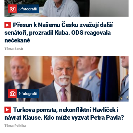
6 fotografií
Přesun k Našemu Česku zvažují další
senátoři, prozradil Kuba. ODS reagovala
nečekaně
Téma: Senát
9 fotografií
Turkova pomsta, nekonfliktní Havlíček i
návrat Klause. Kdo může vyzvat Petra Pavla?
Téma: Politika