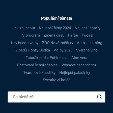
Populární témata
Jak zhubnout
Nejlepší filmy 2024
Nejlepší horory
TV program
Změna času
Partie
Počasí
Kdy budou volby
ZOO Nové začátky
Auto – katalog
7 pádů Honzy Dědka
Volby 2025
Svařené víno
Tatarák podle Pohlreicha
Aloe vera
Pěstování lichořeřišnice
Výpočet ascendentu
Tvarohové knedlíky
Nejlepší palačinky
Švestkový koláč