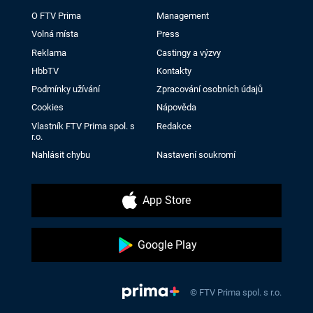
O FTV Prima
Management
Volná místa
Press
Reklama
Castingy a výzvy
HbbTV
Kontakty
Podmínky užívání
Zpracování osobních údajů
Cookies
Nápověda
Vlastník FTV Prima spol. s
Redakce
r.o.
Nahlásit chybu
Nastavení soukromí
App Store
Google Play
© FTV Prima spol. s r.o.