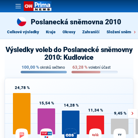
Poslanecká sněmovna 2010
Celkové výsledky
Kraje
Okresy
Zahraničí
Složení sněmovn
Výsledky voleb do Poslanecké sněmovny
2010: Kudlovice
100,00
%
63,28
%
okrsků sečteno
volební účast
24,78 %
15,54 %
14,28 %
11,34 %
9,45 %
VV