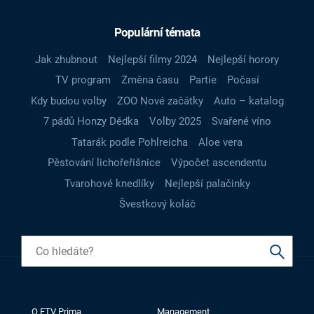
Populární témata
Jak zhubnout
Nejlepší filmy 2024
Nejlepší horory
TV program
Změna času
Partie
Počasí
Kdy budou volby
ZOO Nové začátky
Auto – katalog
7 pádů Honzy Dědka
Volby 2025
Svařené víno
Tatarák podle Pohlreicha
Aloe vera
Pěstování lichořeřišnice
Výpočet ascendentu
Tvarohové knedlíky
Nejlepší palačinky
Švestkový koláč
O FTV Prima
Management