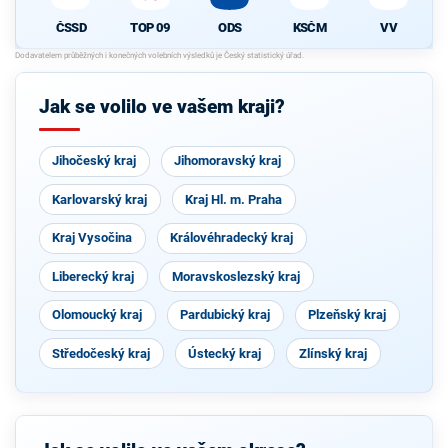
ČSSD
TOP 09
ODS
KSČM
VV
Jak se volilo ve vašem kraji?
Jihočeský kraj
Jihomoravský kraj
Karlovarský kraj
Kraj Hl. m. Praha
Kraj Vysočina
Královéhradecký kraj
Liberecký kraj
Moravskoslezský kraj
Olomoucký kraj
Pardubický kraj
Plzeňský kraj
Středočeský kraj
Ústecký kraj
Zlínský kraj