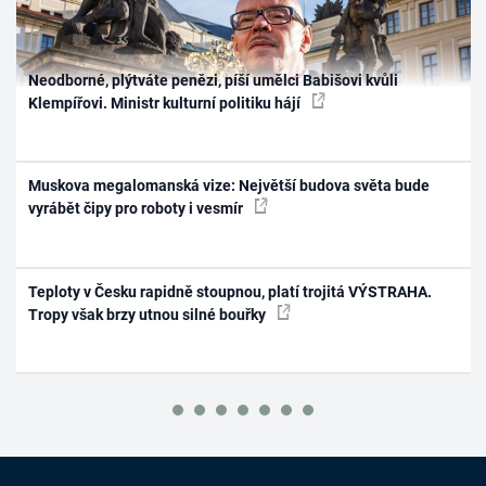
Neodborné, plýtváte penězi, píší umělci Babišovi kvůli
Klempířovi. Ministr kulturní politiku hájí
Muskova megalomanská vize: Největší budova světa bude
vyrábět čipy pro roboty i vesmír
Teploty v Česku rapidně stoupnou, platí trojitá VÝSTRAHA.
Tropy však brzy utnou silné bouřky