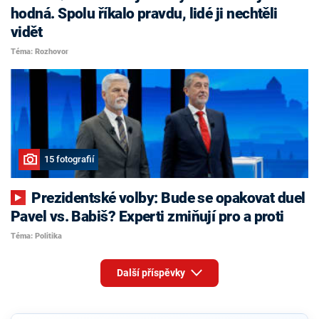
hodná. Spolu říkalo pravdu, lidé ji nechtěli
vidět
Téma: Rozhovor
15 fotografií
Prezidentské volby: Bude se opakovat duel
Pavel vs. Babiš? Experti zmiňují pro a proti
Téma: Politika
Další příspěvky