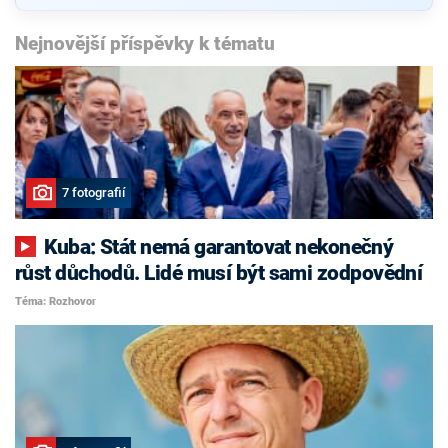
Nejnovější příspěvky k tématu
7 fotografií
Kuba: Stát nemá garantovat nekonečný
růst důchodů. Lidé musí být sami zodpovědní
Téma: Rozhovor