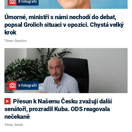
8 fotografií
Úmorné, ministři s námi nechodí do debat,
popsal Grolich situaci v opozici. Chystá velký
krok
Téma: Opozice
6 fotografií
Přesun k Našemu Česku zvažují další
senátoři, prozradil Kuba. ODS reagovala
nečekaně
Téma: Senát