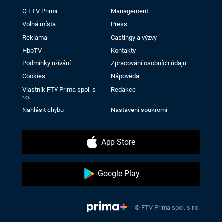
O FTV Prima
Management
Volná místa
Press
Reklama
Castingy a výzvy
HbbTV
Kontakty
Podmínky užívání
Zpracování osobních údajů
Cookies
Nápověda
Vlastník FTV Prima spol. s
Redakce
r.o.
Nahlásit chybu
Nastavení soukromí
App Store
Google Play
© FTV Prima spol. s r.o.