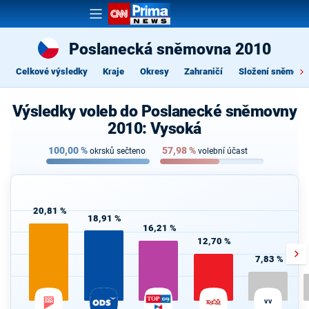
Poslanecká sněmovna 2010
Celkové výsledky
Kraje
Okresy
Zahraničí
Složení sněmovn
Výsledky voleb do Poslanecké sněmovny
2010: Vysoká
100,00
%
57,98
%
okrsků sečteno
volební účast
20,81 %
18,91 %
16,21 %
12,70 %
7,83 %
VV