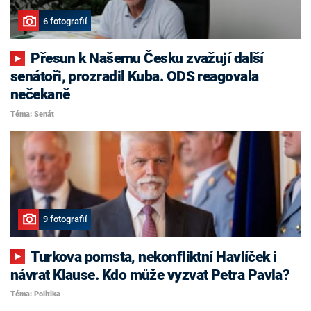
6 fotografií
Přesun k Našemu Česku zvažují další
senátoři, prozradil Kuba. ODS reagovala
nečekaně
Téma: Senát
9 fotografií
Turkova pomsta, nekonfliktní Havlíček i
návrat Klause. Kdo může vyzvat Petra Pavla?
Téma: Politika