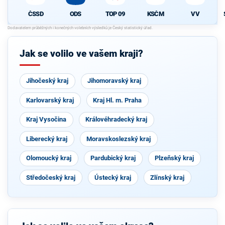
ČSSD
ODS
TOP 09
KSČM
VV
Jak se volilo ve vašem kraji?
Jihočeský kraj
Jihomoravský kraj
Karlovarský kraj
Kraj Hl. m. Praha
Kraj Vysočina
Královéhradecký kraj
Liberecký kraj
Moravskoslezský kraj
Olomoucký kraj
Pardubický kraj
Plzeňský kraj
Středočeský kraj
Ústecký kraj
Zlínský kraj