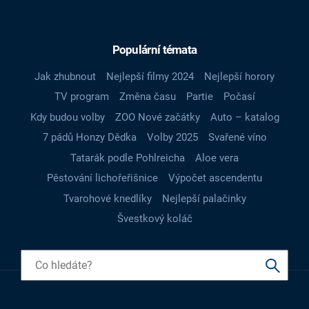
Populární témata
Jak zhubnout
Nejlepší filmy 2024
Nejlepší horory
TV program
Změna času
Partie
Počasí
Kdy budou volby
ZOO Nové začátky
Auto – katalog
7 pádů Honzy Dědka
Volby 2025
Svařené víno
Tatarák podle Pohlreicha
Aloe vera
Pěstování lichořeřišnice
Výpočet ascendentu
Tvarohové knedlíky
Nejlepší palačinky
Švestkový koláč