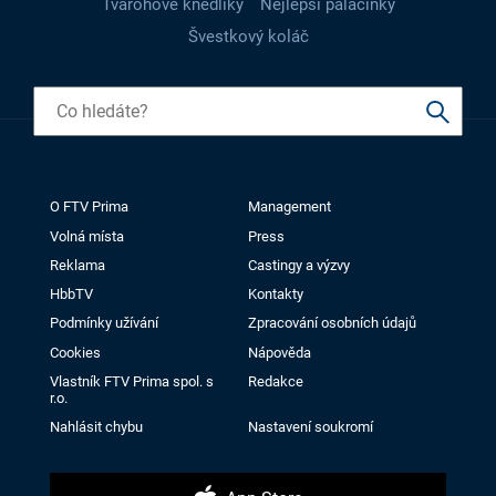
Tvarohové knedlíky
Nejlepší palačinky
Švestkový koláč
O FTV Prima
Management
Volná místa
Press
Reklama
Castingy a výzvy
HbbTV
Kontakty
Podmínky užívání
Zpracování osobních údajů
Cookies
Nápověda
Vlastník FTV Prima spol. s
Redakce
r.o.
Nahlásit chybu
Nastavení soukromí