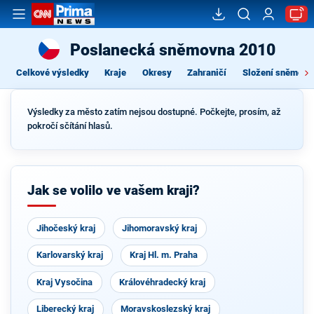
Poslanecká sněmovna 2010
Celkové výsledky
Kraje
Okresy
Zahraničí
Složení sněmovn
Výsledky za město zatím nejsou dostupné. Počkejte, prosím, až
pokročí sčítání hlasů.
Jak se volilo ve vašem kraji?
Jihočeský kraj
Jihomoravský kraj
Karlovarský kraj
Kraj Hl. m. Praha
Kraj Vysočina
Královéhradecký kraj
Liberecký kraj
Moravskoslezský kraj