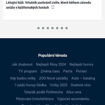
Létající kůň: Vrtulník zachránil zvíře, které během závodu
uvízlo v kalifornských horách
Populární témata
Jak zhubnout
Nejlepší filmy 2024
Nejlepší horory
TV program
Změna času
Partie
Počasí
Kdy budou volby
ZOO Nové začátky
Auto – katalog
7 pádů Honzy Dědka
Volby 2025
Svařené víno
Tatarák podle Pohlreicha
Aloe vera
Pěstování lichořeřišnice
Výpočet ascendentu