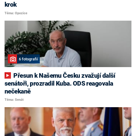
krok
Téma: Opozice
6 fotografií
Přesun k Našemu Česku zvažují další
senátoři, prozradil Kuba. ODS reagovala
nečekaně
Téma: Senát