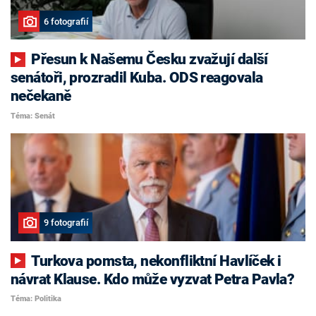
6 fotografií
Přesun k Našemu Česku zvažují další
senátoři, prozradil Kuba. ODS reagovala
nečekaně
Téma: Senát
9 fotografií
Turkova pomsta, nekonfliktní Havlíček i
návrat Klause. Kdo může vyzvat Petra Pavla?
Téma: Politika