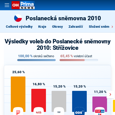
Poslanecká sněmovna 2010
Celkové výsledky
Kraje
Okresy
Zahraničí
Složení sněmovn
Výsledky voleb do Poslanecké sněmovny
2010: Střížovice
100,00
%
65,45
%
okrsků sečteno
volební účast
25,60 %
16,80 %
15,20 %
15,20 %
11,20 %
VV