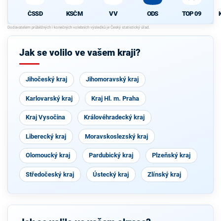
ČSSD
KSČM
VV
ODS
TOP 09
Jak se volilo ve vašem kraji?
Jihočeský kraj
Jihomoravský kraj
Karlovarský kraj
Kraj Hl. m. Praha
Kraj Vysočina
Královéhradecký kraj
Liberecký kraj
Moravskoslezský kraj
Olomoucký kraj
Pardubický kraj
Plzeňský kraj
Středočeský kraj
Ústecký kraj
Zlínský kraj