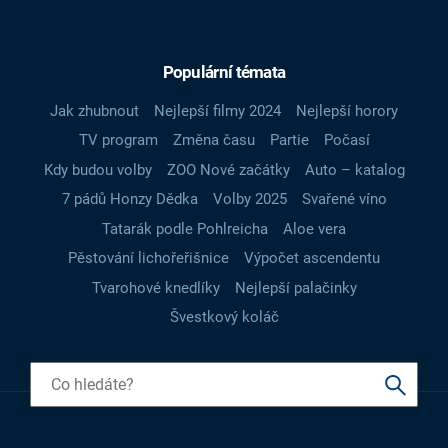
Populární témata
Jak zhubnout
Nejlepší filmy 2024
Nejlepší horory
TV program
Změna času
Partie
Počasí
Kdy budou volby
ZOO Nové začátky
Auto – katalog
7 pádů Honzy Dědka
Volby 2025
Svařené víno
Tatarák podle Pohlreicha
Aloe vera
Pěstování lichořeřišnice
Výpočet ascendentu
Tvarohové knedlíky
Nejlepší palačinky
Švestkový koláč