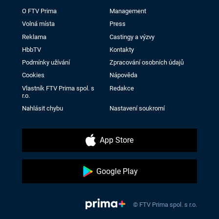
O FTV Prima
Management
Volná místa
Press
Reklama
Castingy a výzvy
HbbTV
Kontakty
Podmínky užívání
Zpracování osobních údajů
Cookies
Nápověda
Vlastník FTV Prima spol. s
Redakce
r.o.
Nahlásit chybu
Nastavení soukromí
App Store
Google Play
© FTV Prima spol. s r.o.