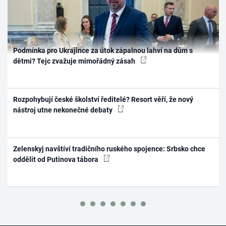
Podmínka pro Ukrajince za útok zápalnou lahví na dům s
dětmi? Tejc zvažuje mimořádný zásah
Rozpohybují české školství ředitelé? Resort věří, že nový
nástroj utne nekonečné debaty
Zelenskyj navštíví tradičního ruského spojence: Srbsko chce
oddělit od Putinova tábora