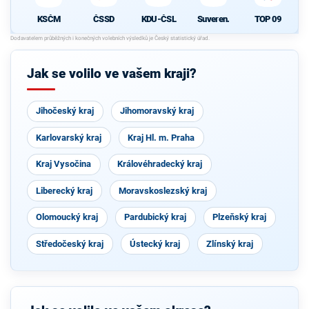
ČSSD
KDU-ČSL
Suveren.
TOP 09
KSČM
Jak se volilo ve vašem kraji?
Jihočeský kraj
Jihomoravský kraj
Karlovarský kraj
Kraj Hl. m. Praha
Kraj Vysočina
Královéhradecký kraj
Liberecký kraj
Moravskoslezský kraj
Olomoucký kraj
Pardubický kraj
Plzeňský kraj
Středočeský kraj
Ústecký kraj
Zlínský kraj