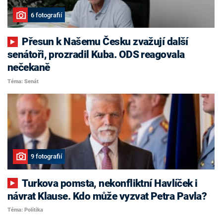
6 fotografií
Přesun k Našemu Česku zvažují další
senátoři, prozradil Kuba. ODS reagovala
nečekaně
Téma: Senát
9 fotografií
Turkova pomsta, nekonfliktní Havlíček i
návrat Klause. Kdo může vyzvat Petra Pavla?
Téma: Politika