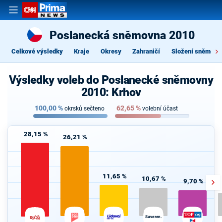
Poslanecká sněmovna 2010
Celkové výsledky
Kraje
Okresy
Zahraničí
Složení sněmovn
Výsledky voleb do Poslanecké sněmovny
2010: Krhov
100,00
%
62,65
%
okrsků sečteno
volební účast
28,15 %
26,21 %
11,65 %
10,67 %
9,70 %
Suveren.