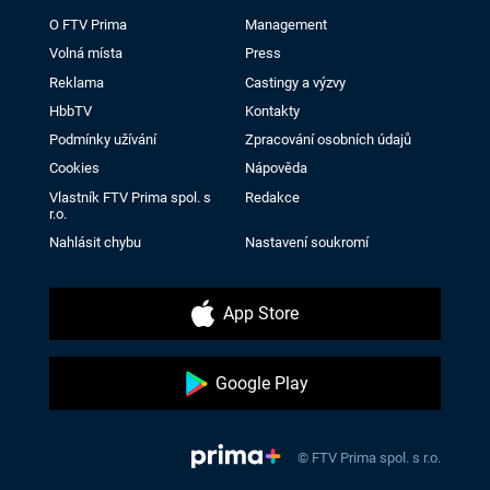
O FTV Prima
Management
Volná místa
Press
Reklama
Castingy a výzvy
HbbTV
Kontakty
Podmínky užívání
Zpracování osobních údajů
Cookies
Nápověda
Vlastník FTV Prima spol. s
Redakce
r.o.
Nahlásit chybu
Nastavení soukromí
App Store
Google Play
© FTV Prima spol. s r.o.