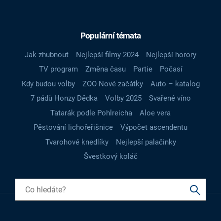
Populární témata
Jak zhubnout
Nejlepší filmy 2024
Nejlepší horory
TV program
Změna času
Partie
Počasí
Kdy budou volby
ZOO Nové začátky
Auto – katalog
7 pádů Honzy Dědka
Volby 2025
Svařené víno
Tatarák podle Pohlreicha
Aloe vera
Pěstování lichořeřišnice
Výpočet ascendentu
Tvarohové knedlíky
Nejlepší palačinky
Švestkový koláč