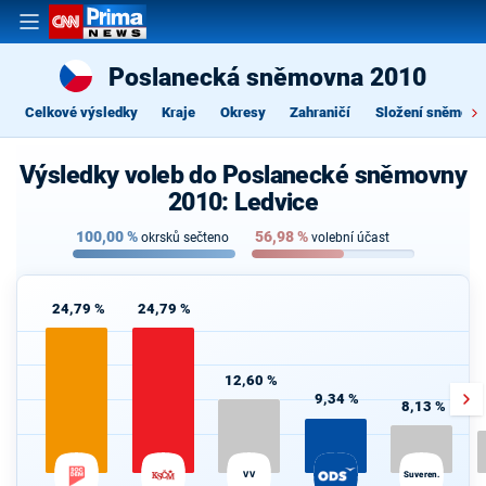
Poslanecká sněmovna 2010
Celkové výsledky
Kraje
Okresy
Zahraničí
Složení sněmovn
Výsledky voleb do Poslanecké sněmovny
2010: Ledvice
100,00
%
56,98
%
okrsků sečteno
volební účast
24,79 %
24,79 %
12,60 %
9,34 %
8,13 %
VV
Suveren.