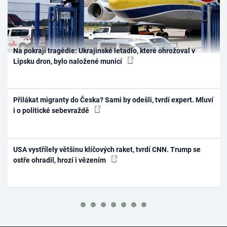
Na pokraji tragédie: Ukrajinské letadlo, které ohrožoval v
Lipsku dron, bylo naložené municí
Přilákat migranty do Česka? Sami by odešli, tvrdí expert. Mluví
i o politické sebevraždě
USA vystřílely většinu klíčových raket, tvrdí CNN. Trump se
ostře ohradil, hrozí i vězením