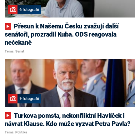
6 fotografií
Přesun k Našemu Česku zvažují další
senátoři, prozradil Kuba. ODS reagovala
nečekaně
Téma: Senát
9 fotografií
Turkova pomsta, nekonfliktní Havlíček i
návrat Klause. Kdo může vyzvat Petra Pavla?
Téma: Politika