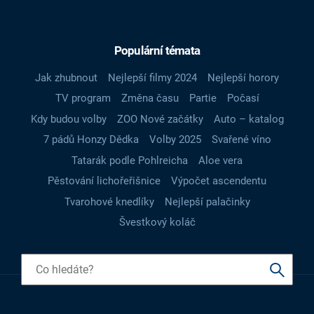
Populární témata
Jak zhubnout
Nejlepší filmy 2024
Nejlepší horory
TV program
Změna času
Partie
Počasí
Kdy budou volby
ZOO Nové začátky
Auto – katalog
7 pádů Honzy Dědka
Volby 2025
Svařené víno
Tatarák podle Pohlreicha
Aloe vera
Pěstování lichořeřišnice
Výpočet ascendentu
Tvarohové knedlíky
Nejlepší palačinky
Švestkový koláč