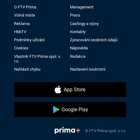
O FTV Prima
Management
Volná místa
Press
Reklama
Castingy a výzvy
HbbTV
Kontakty
Podmínky užívání
Zpracování osobních údajů
Cookies
Nápověda
Vlastník FTV Prima spol. s
Redakce
r.o.
Nahlásit chybu
Nastavení soukromí
App Store
Google Play
© FTV Prima spol. s r.o.