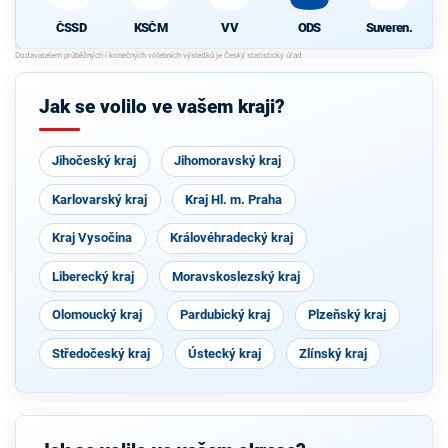
ČSSD
KSČM
VV
ODS
Suveren.
Jak se volilo ve vašem kraji?
Jihočeský kraj
Jihomoravský kraj
Karlovarský kraj
Kraj Hl. m. Praha
Kraj Vysočina
Královéhradecký kraj
Liberecký kraj
Moravskoslezský kraj
Olomoucký kraj
Pardubický kraj
Plzeňský kraj
Středočeský kraj
Ústecký kraj
Zlínský kraj