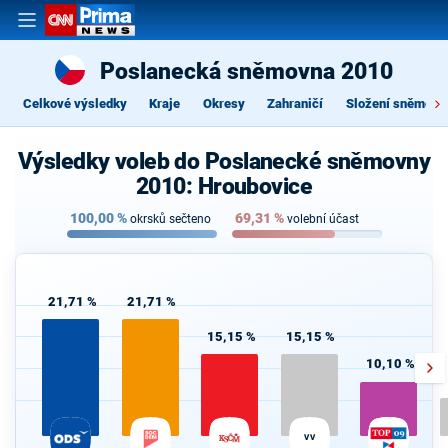
Poslanecká sněmovna 2010
Celkové výsledky
Kraje
Okresy
Zahraničí
Složení sněmovn
Výsledky voleb do Poslanecké sněmovny
2010: Hroubovice
100,00
%
69,31
%
okrsků sečteno
volební účast
21,71 %
21,71 %
15,15 %
15,15 %
10,10 %
VV