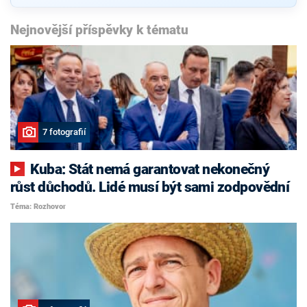
Nejnovější příspěvky k tématu
7 fotografií
Kuba: Stát nemá garantovat nekonečný
růst důchodů. Lidé musí být sami zodpovědní
Téma: Rozhovor