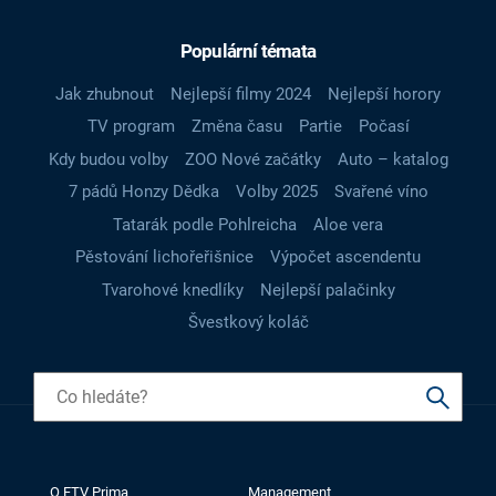
Populární témata
Jak zhubnout
Nejlepší filmy 2024
Nejlepší horory
TV program
Změna času
Partie
Počasí
Kdy budou volby
ZOO Nové začátky
Auto – katalog
7 pádů Honzy Dědka
Volby 2025
Svařené víno
Tatarák podle Pohlreicha
Aloe vera
Pěstování lichořeřišnice
Výpočet ascendentu
Tvarohové knedlíky
Nejlepší palačinky
Švestkový koláč
O FTV Prima
Management