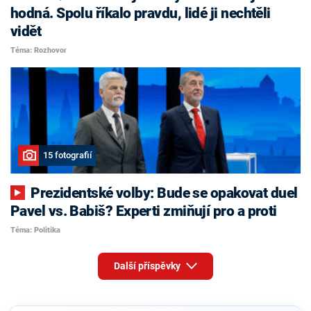
hodná. Spolu říkalo pravdu, lidé ji nechtěli
vidět
Téma: Rozhovor
15 fotografií
Prezidentské volby: Bude se opakovat duel
Pavel vs. Babiš? Experti zmiňují pro a proti
Téma: Politika
Další příspěvky