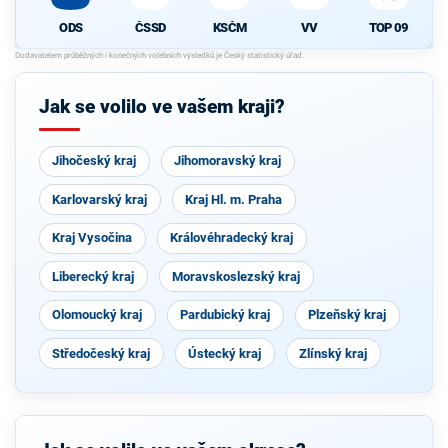
ODS
ČSSD
KSČM
VV
TOP 09
Jak se volilo ve vašem kraji?
Jihočeský kraj
Jihomoravský kraj
Karlovarský kraj
Kraj Hl. m. Praha
Kraj Vysočina
Královéhradecký kraj
Liberecký kraj
Moravskoslezský kraj
Olomoucký kraj
Pardubický kraj
Plzeňský kraj
Středočeský kraj
Ústecký kraj
Zlínský kraj