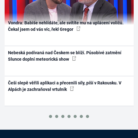
Vondra: Babiše nehlídáte, ale svítíte mu na uplácení voličů.
Čekal jsem od vás víc, řekl Gregor
Nebeská podívaná nad Českem se blíží. Působivé zatmění
Slunce doplní meteorická show
Češi slepě věřili aplikaci a přecenili síly, píší v Rakousku. V
Alpách je zachraňoval vrtulník