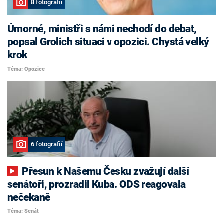
8 fotografií
Úmorné, ministři s námi nechodí do debat,
popsal Grolich situaci v opozici. Chystá velký
krok
Téma: Opozice
6 fotografií
Přesun k Našemu Česku zvažují další
senátoři, prozradil Kuba. ODS reagovala
nečekaně
Téma: Senát