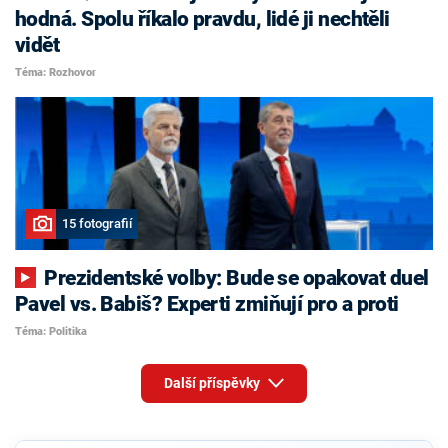
hodná. Spolu říkalo pravdu, lidé ji nechtěli
vidět
Téma: Rozhovor
15 fotografií
Prezidentské volby: Bude se opakovat duel
Pavel vs. Babiš? Experti zmiňují pro a proti
Téma: Politika
Další příspěvky