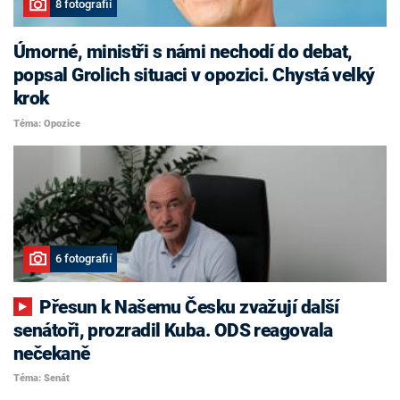
8 fotografií
Úmorné, ministři s námi nechodí do debat,
popsal Grolich situaci v opozici. Chystá velký
krok
Téma: Opozice
6 fotografií
Přesun k Našemu Česku zvažují další
senátoři, prozradil Kuba. ODS reagovala
nečekaně
Téma: Senát