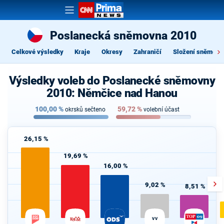
Poslanecká sněmovna 2010
Celkové výsledky
Kraje
Okresy
Zahraničí
Složení sněmovn
Výsledky voleb do Poslanecké sněmovny
2010: Němčice nad Hanou
100,00
%
59,72
%
okrsků sečteno
volební účast
26,15 %
19,69 %
16,00 %
9,02 %
8,51 %
VV