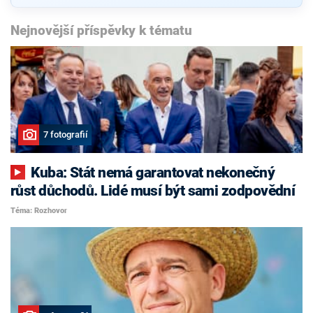
Nejnovější příspěvky k tématu
7 fotografií
Kuba: Stát nemá garantovat nekonečný
růst důchodů. Lidé musí být sami zodpovědní
Téma: Rozhovor