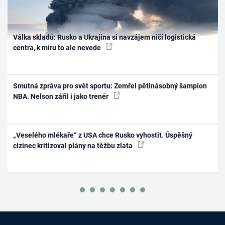
Válka skladů: Rusko a Ukrajina si navzájem ničí logistická
centra, k míru to ale nevede
Smutná zpráva pro svět sportu: Zemřel pětinásobný šampion
NBA. Nelson zářil i jako trenér
„Veselého mlékaře“ z USA chce Rusko vyhostit. Úspěšný
cizinec kritizoval plány na těžbu zlata