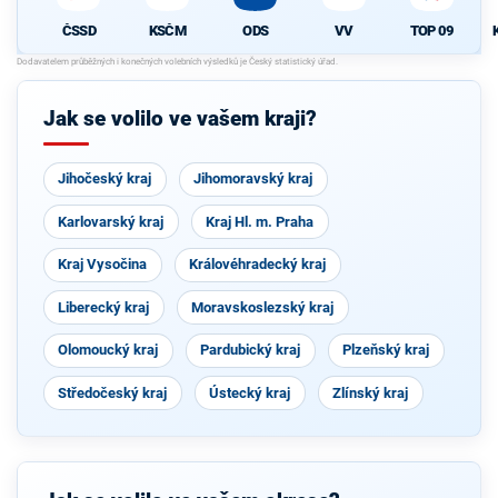
ČSSD
KSČM
ODS
VV
TOP 09
Jak se volilo ve vašem kraji?
Jihočeský kraj
Jihomoravský kraj
Karlovarský kraj
Kraj Hl. m. Praha
Kraj Vysočina
Královéhradecký kraj
Liberecký kraj
Moravskoslezský kraj
Olomoucký kraj
Pardubický kraj
Plzeňský kraj
Středočeský kraj
Ústecký kraj
Zlínský kraj