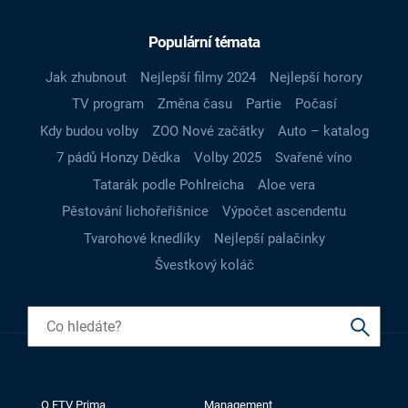
Populární témata
Jak zhubnout
Nejlepší filmy 2024
Nejlepší horory
TV program
Změna času
Partie
Počasí
Kdy budou volby
ZOO Nové začátky
Auto – katalog
7 pádů Honzy Dědka
Volby 2025
Svařené víno
Tatarák podle Pohlreicha
Aloe vera
Pěstování lichořeřišnice
Výpočet ascendentu
Tvarohové knedlíky
Nejlepší palačinky
Švestkový koláč
O FTV Prima
Management