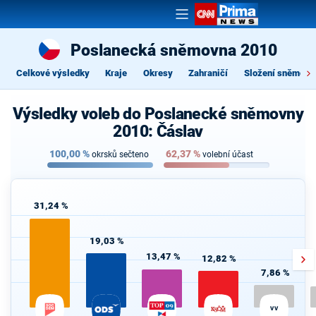
Poslanecká sněmovna 2010
Celkové výsledky
Kraje
Okresy
Zahraničí
Složení sněmovn
Výsledky voleb do Poslanecké sněmovny
2010: Čáslav
100,00
%
62,37
%
okrsků sečteno
volební účast
31,24 %
19,03 %
13,47 %
12,82 %
7,86 %
VV