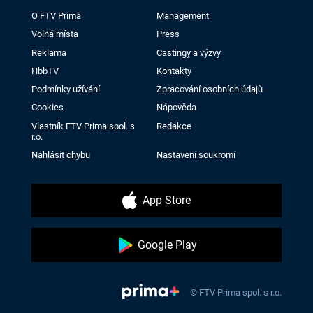
O FTV Prima
Management
Volná místa
Press
Reklama
Castingy a výzvy
HbbTV
Kontakty
Podmínky užívání
Zpracování osobních údajů
Cookies
Nápověda
Vlastník FTV Prima spol. s
Redakce
r.o.
Nahlásit chybu
Nastavení soukromí
App Store
Google Play
© FTV Prima spol. s r.o.