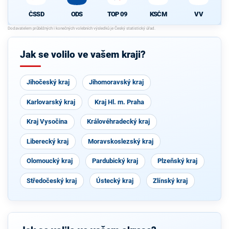
ČSSD
ODS
TOP 09
KSČM
VV
Jak se volilo ve vašem kraji?
Jihočeský kraj
Jihomoravský kraj
Karlovarský kraj
Kraj Hl. m. Praha
Kraj Vysočina
Královéhradecký kraj
Liberecký kraj
Moravskoslezský kraj
Olomoucký kraj
Pardubický kraj
Plzeňský kraj
Středočeský kraj
Ústecký kraj
Zlínský kraj