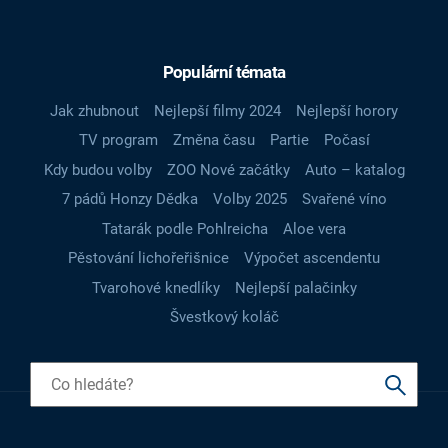
Populární témata
Jak zhubnout
Nejlepší filmy 2024
Nejlepší horory
TV program
Změna času
Partie
Počasí
Kdy budou volby
ZOO Nové začátky
Auto – katalog
7 pádů Honzy Dědka
Volby 2025
Svařené víno
Tatarák podle Pohlreicha
Aloe vera
Pěstování lichořeřišnice
Výpočet ascendentu
Tvarohové knedlíky
Nejlepší palačinky
Švestkový koláč