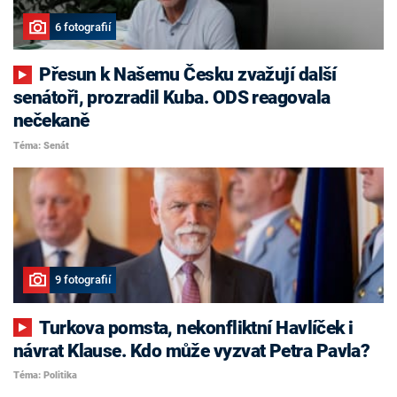
6 fotografií
Přesun k Našemu Česku zvažují další
senátoři, prozradil Kuba. ODS reagovala
nečekaně
Téma: Senát
9 fotografií
Turkova pomsta, nekonfliktní Havlíček i
návrat Klause. Kdo může vyzvat Petra Pavla?
Téma: Politika