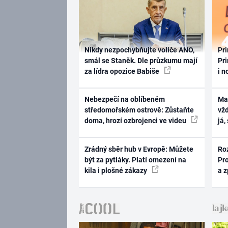
Nikdy nezpochybňujte voliče ANO,
Pri
smál se Staněk. Dle průzkumu mají
Pri
za lídra opozice Babiše
i n
Nebezpečí na oblíbeném
Ma
středomořském ostrově: Zůstaňte
vž
doma, hrozí ozbrojenci ve videu
já,
Zrádný sběr hub v Evropě: Můžete
Ro
být za pytláky. Platí omezení na
Pr
kila i plošné zákazy
a 