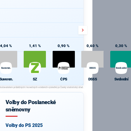
4,04 %
1,41 %
0,90 %
0,60 %
0,30 %
Suveren.
DSSS
Svobodní
Suveren.
SZ
ČPS
DSSS
Svobodní
Volby do Poslanecké
sněmovny
Volby do PS 2025