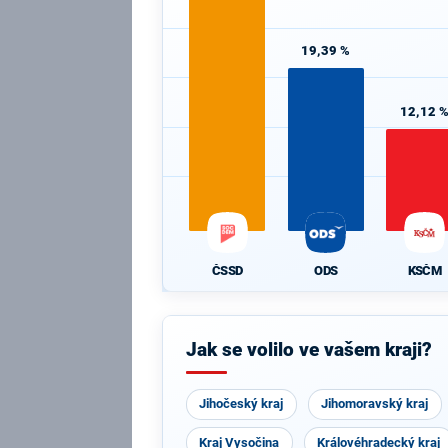
19,39 %
12,12 
ČSSD
ODS
KSČM
Jak se volilo ve vašem kraji?
Jihočeský kraj
Jihomoravský kraj
Kraj Vysočina
Královéhradecký kraj