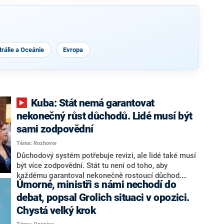
rálie a Oceánie
Evropa
Kuba: Stát nemá garantovat
nekonečný růst důchodů. Lidé musí být
sami zodpovědní
Téma: Rozhovor
Důchodový systém potřebuje revizi, ale lidé také musí
být více zodpovědní. Stát tu není od toho, aby
každému garantoval nekonečně rostoucí důchod.
Úmorné, ministři s námi nechodí do
Chybí tu nový systém a my ho představíme,řekl
hejtman Jihočeského kraje a předseda hnutí Naše
debat, popsal Grolich situaci v opozici.
Česko Martin Kuba v rozhovoru pro CNN Prima NEWS.
Chystá velký krok
V čele státu pak podle něj nemůže být člověk, který by