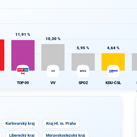
%
11,91 %
10,30 %
5,95 %
4,64 %
VV
SPOZ
TOP 09
VV
SPOZ
KDU-ČSL
Karlovarský kraj
Kraj Hl. m. Praha
Liberecký kraj
Moravskoslezský kraj