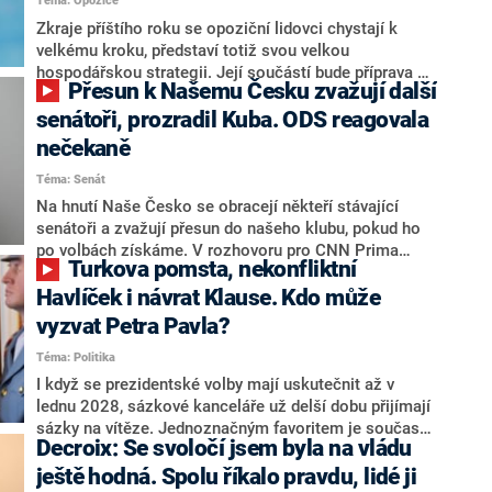
Téma: Opozice
střetem zájmů omezoval čerpání financí a rozvoj,
dodal. Řešení u Andreje Babiše ale hodnotit nechtěl.
Zkraje příštího roku se opoziční lidovci chystají k
velkému kroku, představí totiž svou velkou
hospodářskou strategii. Její součástí bude příprava na
Přesun k Našemu Česku zvažují další
stárnutí populace, řekl ve středu na setkání s novináři
nový předseda lidovců Jan Grolich. Ten zároveň v
senátoři, prozradil Kuba. ODS reagovala
senátních volbách kandiduje ve Vyškově. Popsal i
nečekaně
aktivitu opozice, o níž vládní strany nebo političtí
Téma: Senát
komentátoři mluví jako o slabé a v defenzivě. „Je to
úmorná práce upozorňovat na chyby vlády. Ministři s
Na hnutí Naše Česko se obracejí někteří stávající
námi navíc nechodí do debat. Chceme ale ukazovat
senátoři a zvažují přesun do našeho klubu, pokud ho
svoje témata,“ odpověděl Grolich na dotaz CNN Prima
po volbách získáme. V rozhovoru pro CNN Prima
Turkova pomsta, nekonfliktní
NEWS.
NEWS to řekl zakladatel hnutí a jihočeský hejtman
Martin Kuba. Konkrétní nebyl, ale získat by takto mohl
Havlíček i návrat Klause. Kdo může
například senátora Zdeňka Hrabu, který je dnes
vyzvat Petra Pavla?
součástí klubu ODS a TOP 09. Hraba to na dotaz
Téma: Politika
redakce nevyloučil. Předseda klubu senátorů ODS
Zdeněk Nytra redakci řekl, že počítá s odchodem
I když se prezidentské volby mají uskutečnit až v
některých senátorů z klubu a že Naše Česko není
lednu 2028, sázkové kanceláře už delší dobu přijímají
nepřítel, ale soupeř.
sázky na vítěze. Jednoznačným favoritem je současná
Decroix: Se svoločí jsem byla na vládu
hlava státu Petr Pavel. Daleko za ním pak bookmakeři
zmiňují dva výrazné politiky ANO, tedy premiéra
ještě hodná. Spolu říkalo pravdu, lidé ji