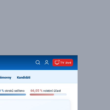
TV živě
němovny
Kandidáti
0
%
66,05
%
okrsků sečteno
volební účast