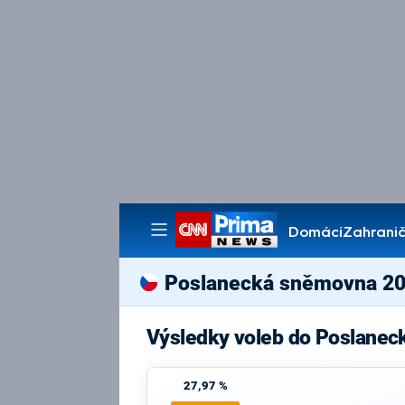
Domácí
Zahranič
Pořady
Poslanecká sněmovna 2
Výsledky voleb do Poslane
27,97 %