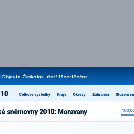
í
Objevte Česko
Jak ušetřit
Sport
Počasí
010
Celkové výsledky
Kraje
Okresy
Zahraničí
Složení s
cké sněmovny 2010: Moravany
100,0