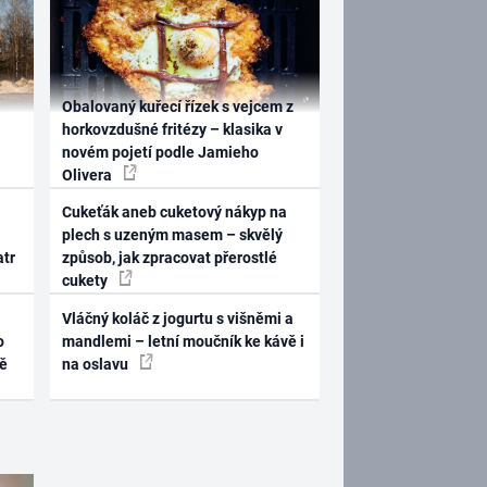
Obalovaný kuřecí řízek s vejcem z
horkovzdušné fritézy – klasika v
novém pojetí podle Jamieho
Olivera
Cukeťák aneb cuketový nákyp na
plech s uzeným masem – skvělý
atr
způsob, jak zpracovat přerostlé
cukety
Vláčný koláč z jogurtu s višněmi a
o
mandlemi – letní moučník ke kávě i
ně
na oslavu