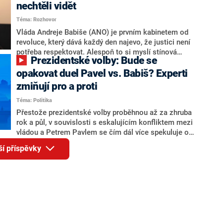
Andreje Babiše a ministra průmyslu Karla Havlíčka.
nechtěli vidět
Oblíbeným tipem samotných sázkařů je poslanec za
Téma: Rozhovor
Motoristy Filip Turek. Politolog Jan Kubáček nicméně
o případné kandidatuře kohokoliv ze zmíněné trojice
Vláda Andreje Babiše (ANO) je prvním kabinetem od
značně pochybuje. Podle něj současná koalice dosud
revoluce, který dává každý den najevo, že justici není
nemá osobu, která by Pavlovi mohla konkurovat.
potřeba respektovat. Alespoň to si myslí stínová
Prezidentské volby: Bude se
ministryně spravedlnosti ODS Eva Decroix. V
rozhovoru pro CNN Prima NEWS si nebrala servítky
opakovat duel Pavel vs. Babiš? Experti
ohledně politického výkonu svého nástupce Jeronýma
zmiňují pro a proti
Tejce (za ANO) či vládní zmocněnkyně pro lidská
Téma: Politika
práva Taťány Malé (ANO). Označením „svoloč“ na
adresu vlády prý byla ještě hodná. Decroix se také
Přestože prezidentské volby proběhnou až za zhruba
vrátila k volební porážce koalice Spolu či promluvila o
rok a půl, v souvislosti s eskalujícím konfliktem mezi
hnutí Naše Česko Martina Kuby.
vládou a Petrem Pavlem se čím dál více spekuluje o
tom, koho by do bitvy o Hrad mohla vyslat současná
ší příspěvky
koalice. Někteří političtí komentátoři znovu vytahují
jméno premiéra Andreje Babiše (ANO). Jak moc je
pravděpodobné, že se v prezidentských volbách 2028
bude znovu opakovat souboj z roku 2023?