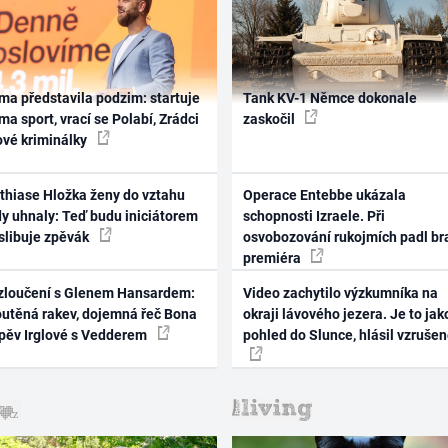
ma představila podzim: startuje
Tank KV-1 Němce dokonale
ma sport, vrací se Polabí, Zrádci
zaskočil
ové kriminálky
thiase Hložka ženy do vztahu
Operace Entebbe ukázala
dy uhnaly: Teď budu iniciátorem
schopnosti Izraele. Při
 slibuje zpěvák
osvobozování rukojmích padl br
premiéra
zloučení s Glenem Hansardem:
Video zachytilo výzkumníka na
outěná rakev, dojemná řeč Bona
okraji lávového jezera. Je to jak
zpěv Irglové s Vedderem
pohled do Slunce, hlásil vzruše