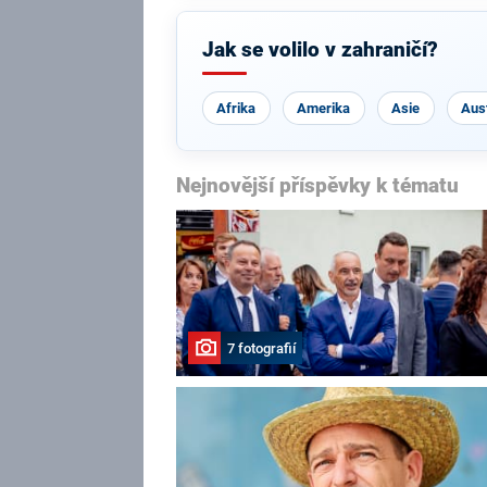
Jak se volilo v zahraničí?
Afrika
Amerika
Asie
Aust
Nejnovější příspěvky k tématu
7 fotografií