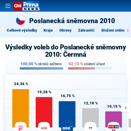
Poslanecká sněmovna 2010
Celkové výsledky
Kraje
Okresy
Zahraničí
Složení sněmovn
Výsledky voleb do Poslanecké sněmovny
2010: Čermná
100,00
%
62,15
%
okrsků sečteno
volební účast
24,36 %
19,28 %
16,75 %
12,18 %
10,15 %
VV