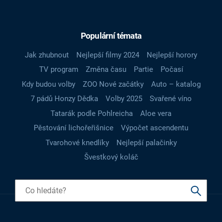
Populární témata
Jak zhubnout
Nejlepší filmy 2024
Nejlepší horory
TV program
Změna času
Partie
Počasí
Kdy budou volby
ZOO Nové začátky
Auto – katalog
7 pádů Honzy Dědka
Volby 2025
Svařené víno
Tatarák podle Pohlreicha
Aloe vera
Pěstování lichořeřišnice
Výpočet ascendentu
Tvarohové knedlíky
Nejlepší palačinky
Švestkový koláč