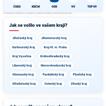
ČSSD
KSČM
ODS
VV
TOP 09
Jak se volilo ve vašem kraji?
Jihočeský kraj
Jihomoravský kraj
Karlovarský kraj
Kraj Hl. m. Praha
Kraj Vysočina
Královéhradecký kraj
Liberecký kraj
Moravskoslezský kraj
Olomoucký kraj
Pardubický kraj
Plzeňský kraj
Středočeský kraj
Ústecký kraj
Zlínský kraj