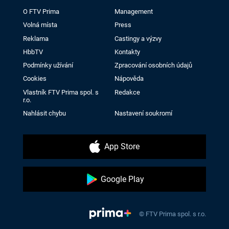
O FTV Prima
Management
Volná místa
Press
Reklama
Castingy a výzvy
HbbTV
Kontakty
Podmínky užívání
Zpracování osobních údajů
Cookies
Nápověda
Vlastník FTV Prima spol. s
Redakce
r.o.
Nahlásit chybu
Nastavení soukromí
App Store
Google Play
© FTV Prima spol. s r.o.