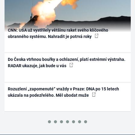
CNN: USA už vystřílely většinu raket svého klíčového
obranného systému. Nahradit je potrvá roky
Do Česka vtrhnou bouřky a ochlazení, platí extrémní výstraha.
RADAR ukazuje, jak bude u vás
Rozuzlení „zapomenuté“ vraždy v Praze: DNA po 15 letech
ukázala na podezřelého. Měl ubodat muže