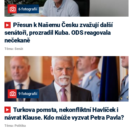
6 fotografií
Přesun k Našemu Česku zvažují další
senátoři, prozradil Kuba. ODS reagovala
nečekaně
Téma: Senát
9 fotografií
Turkova pomsta, nekonfliktní Havlíček i
návrat Klause. Kdo může vyzvat Petra Pavla?
Téma: Politika