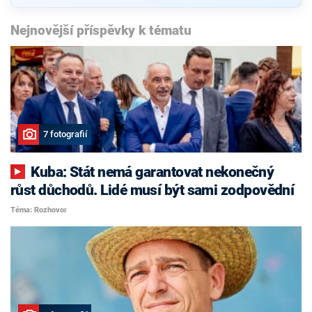
Nejnovější příspěvky k tématu
7 fotografií
Kuba: Stát nemá garantovat nekonečný
růst důchodů. Lidé musí být sami zodpovědní
Téma: Rozhovor