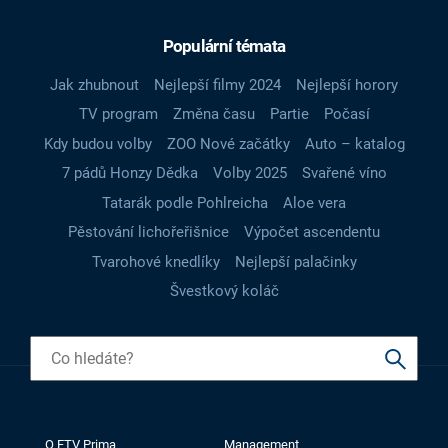
Populární témata
Jak zhubnout
Nejlepší filmy 2024
Nejlepší horory
TV program
Změna času
Partie
Počasí
Kdy budou volby
ZOO Nové začátky
Auto – katalog
7 pádů Honzy Dědka
Volby 2025
Svařené víno
Tatarák podle Pohlreicha
Aloe vera
Pěstování lichořeřišnice
Výpočet ascendentu
Tvarohové knedlíky
Nejlepší palačinky
Švestkový koláč
O FTV Prima
Management