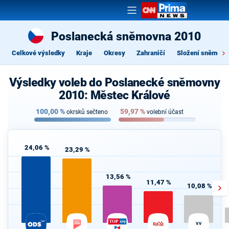
Poslanecká sněmovna 2010
Celkové výsledky
Kraje
Okresy
Zahraničí
Složení sněmovn
Výsledky voleb do Poslanecké sněmovny
2010: Městec Králové
100,00
%
59,97
%
okrsků sečteno
volební účast
24,06 %
23,29 %
13,56 %
11,47 %
10,08 %
VV