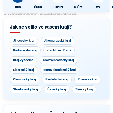
ODS
ČSSD
TOP 09
KSČM
VV
Jak se volilo ve vašem kraji?
Jihočeský kraj
Jihomoravský kraj
Karlovarský kraj
Kraj Hl. m. Praha
Kraj Vysočina
Královéhradecký kraj
Liberecký kraj
Moravskoslezský kraj
Olomoucký kraj
Pardubický kraj
Plzeňský kraj
Středočeský kraj
Ústecký kraj
Zlínský kraj