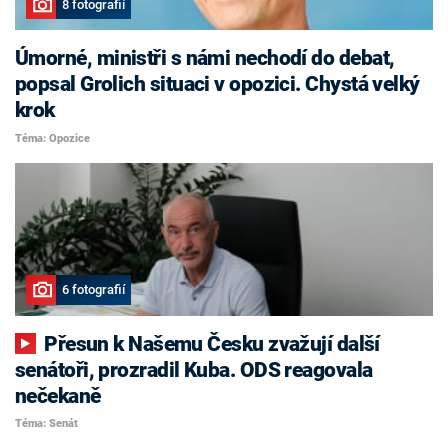
8 fotografií
Úmorné, ministři s námi nechodí do debat,
popsal Grolich situaci v opozici. Chystá velký
krok
Téma: Opozice
6 fotografií
Přesun k Našemu Česku zvažují další
senátoři, prozradil Kuba. ODS reagovala
nečekaně
Téma: Senát