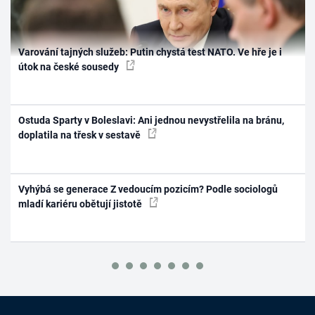
Varování tajných služeb: Putin chystá test NATO. Ve hře je i
útok na české sousedy
Ostuda Sparty v Boleslavi: Ani jednou nevystřelila na bránu,
doplatila na třesk v sestavě
Vyhýbá se generace Z vedoucím pozicím? Podle sociologů
mladí kariéru obětují jistotě