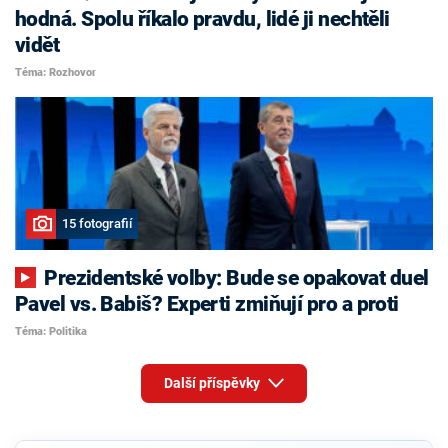
hodná. Spolu říkalo pravdu, lidé ji nechtěli
vidět
Téma: Rozhovor
15 fotografií
Prezidentské volby: Bude se opakovat duel
Pavel vs. Babiš? Experti zmiňují pro a proti
Téma: Politika
Další příspěvky