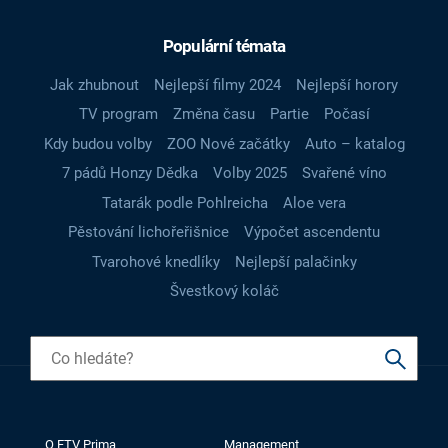
Populární témata
Jak zhubnout
Nejlepší filmy 2024
Nejlepší horory
TV program
Změna času
Partie
Počasí
Kdy budou volby
ZOO Nové začátky
Auto – katalog
7 pádů Honzy Dědka
Volby 2025
Svařené víno
Tatarák podle Pohlreicha
Aloe vera
Pěstování lichořeřišnice
Výpočet ascendentu
Tvarohové knedlíky
Nejlepší palačinky
Švestkový koláč
O FTV Prima
Management