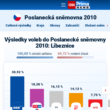
Poslanecká sněmovna 2010
Celkové výsledky
Kraje
Okresy
Zahraničí
Složení sněmovn
Výsledky voleb do Poslanecké sněmovny
2010: Líbeznice
100,00
%
69,72
%
okrsků sečteno
volební účast
30,92 %
18,38 %
16,15 %
14,13 %
7,75 %
VV