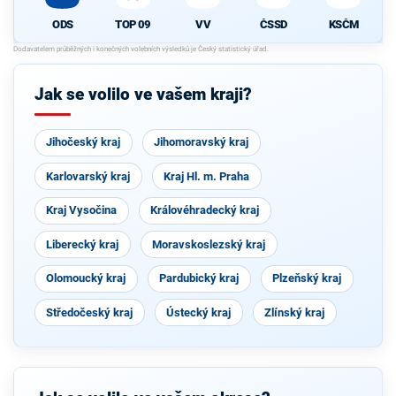
ODS
TOP 09
VV
ČSSD
KSČM
Jak se volilo ve vašem kraji?
Jihočeský kraj
Jihomoravský kraj
Karlovarský kraj
Kraj Hl. m. Praha
Kraj Vysočina
Královéhradecký kraj
Liberecký kraj
Moravskoslezský kraj
Olomoucký kraj
Pardubický kraj
Plzeňský kraj
Středočeský kraj
Ústecký kraj
Zlínský kraj