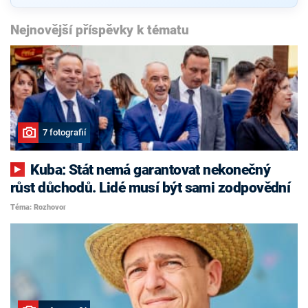
Nejnovější příspěvky k tématu
7 fotografií
Kuba: Stát nemá garantovat nekonečný
růst důchodů. Lidé musí být sami zodpovědní
Téma: Rozhovor