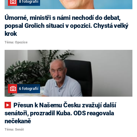
8 fotografií
Úmorné, ministři s námi nechodí do debat,
popsal Grolich situaci v opozici. Chystá velký
krok
Téma: Opozice
6 fotografií
Přesun k Našemu Česku zvažují další
senátoři, prozradil Kuba. ODS reagovala
nečekaně
Téma: Senát