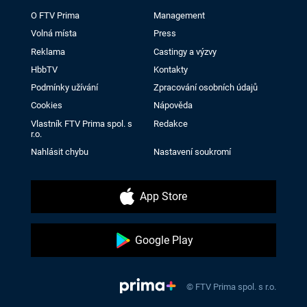
O FTV Prima
Management
Volná místa
Press
Reklama
Castingy a výzvy
HbbTV
Kontakty
Podmínky užívání
Zpracování osobních údajů
Cookies
Nápověda
Vlastník FTV Prima spol. s
Redakce
r.o.
Nahlásit chybu
Nastavení soukromí
App Store
Google Play
© FTV Prima spol. s r.o.