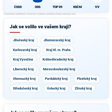
ČSSD
ODS
TOP 09
KSČM
VV
Jak se volilo ve vašem kraji?
Jihočeský kraj
Jihomoravský kraj
Karlovarský kraj
Kraj Hl. m. Praha
Kraj Vysočina
Královéhradecký kraj
Liberecký kraj
Moravskoslezský kraj
Olomoucký kraj
Pardubický kraj
Plzeňský kraj
Středočeský kraj
Ústecký kraj
Zlínský kraj