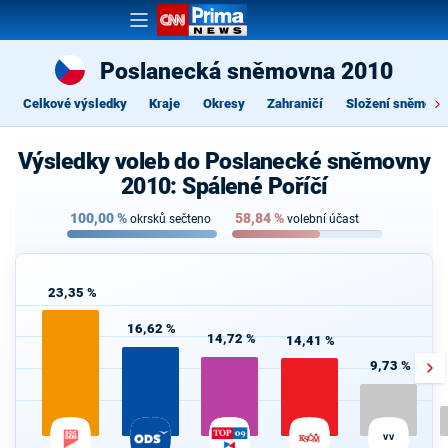
Poslanecká sněmovna 2010
Celkové výsledky
Kraje
Okresy
Zahraničí
Složení sněmovn
Výsledky voleb do Poslanecké sněmovny
2010: Spálené Poříčí
100,00
%
58,84
%
okrsků sečteno
volební účast
23,35 %
16,62 %
14,72 %
14,41 %
9,73 %
VV