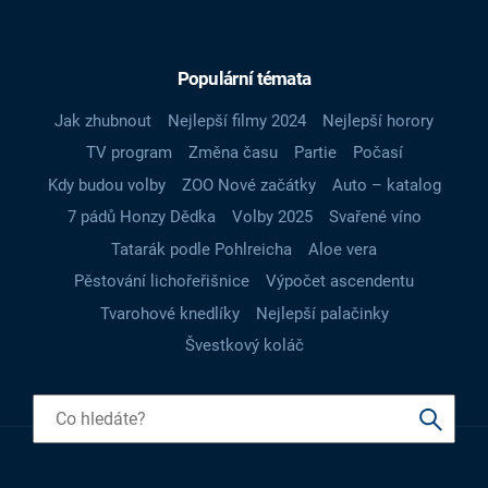
Populární témata
Jak zhubnout
Nejlepší filmy 2024
Nejlepší horory
TV program
Změna času
Partie
Počasí
Kdy budou volby
ZOO Nové začátky
Auto – katalog
7 pádů Honzy Dědka
Volby 2025
Svařené víno
Tatarák podle Pohlreicha
Aloe vera
Pěstování lichořeřišnice
Výpočet ascendentu
Tvarohové knedlíky
Nejlepší palačinky
Švestkový koláč