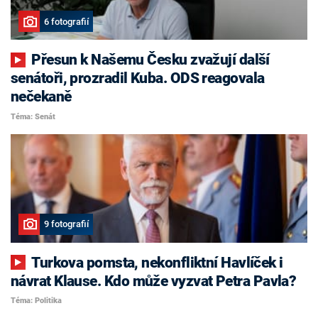
6 fotografií
Přesun k Našemu Česku zvažují další
senátoři, prozradil Kuba. ODS reagovala
nečekaně
Téma: Senát
9 fotografií
Turkova pomsta, nekonfliktní Havlíček i
návrat Klause. Kdo může vyzvat Petra Pavla?
Téma: Politika