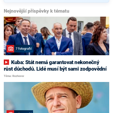
Nejnovější příspěvky k tématu
7 fotografií
Kuba: Stát nemá garantovat nekonečný
růst důchodů. Lidé musí být sami zodpovědní
Téma: Rozhovor