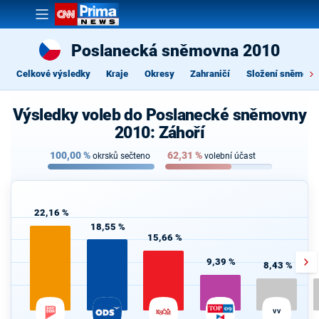
Poslanecká sněmovna 2010
Celkové výsledky
Kraje
Okresy
Zahraničí
Složení sněmovn
Výsledky voleb do Poslanecké sněmovny
2010: Záhoří
100,00
%
62,31
%
okrsků sečteno
volební účast
22,16 %
18,55 %
15,66 %
9,39 %
8,43 %
VV