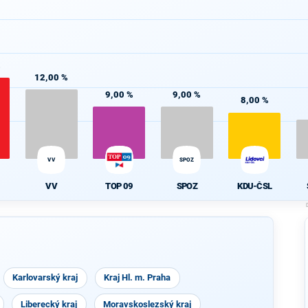
%
12,00 %
9,00 %
9,00 %
8,00 %
VV
SPOZ
VV
TOP 09
SPOZ
KDU-ČSL
Karlovarský kraj
Kraj Hl. m. Praha
Liberecký kraj
Moravskoslezský kraj