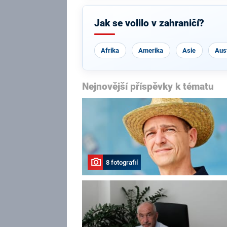
Jak se volilo v zahraničí?
Afrika
Amerika
Asie
Aust
Nejnovější příspěvky k tématu
8 fotografií