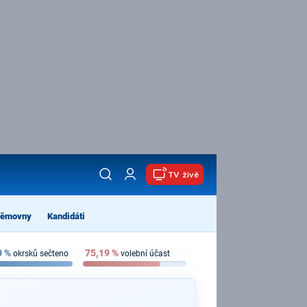
TV živě
němovny
Kandidáti
0
%
75,19
%
okrsků sečteno
volební účast