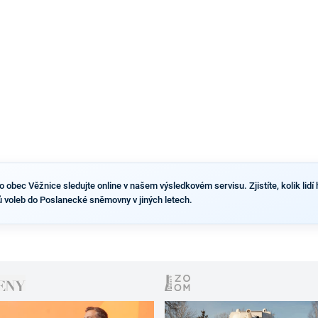
výsledky než ve zbytku republiky.
obec Věžnice sledujte online v našem výsledkovém servisu. Zjistíte, kolik lidí h
 voleb do Poslanecké sněmovny v jiných letech.