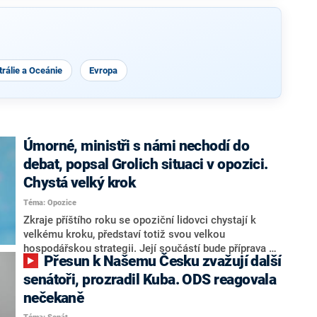
rálie a Oceánie
Evropa
Úmorné, ministři s námi nechodí do
debat, popsal Grolich situaci v opozici.
Chystá velký krok
Téma: Opozice
Zkraje příštího roku se opoziční lidovci chystají k
velkému kroku, představí totiž svou velkou
hospodářskou strategii. Její součástí bude příprava na
Přesun k Našemu Česku zvažují další
stárnutí populace, řekl ve středu na setkání s novináři
nový předseda lidovců Jan Grolich. Ten zároveň v
senátoři, prozradil Kuba. ODS reagovala
senátních volbách kandiduje ve Vyškově. Popsal i
nečekaně
aktivitu opozice, o níž vládní strany nebo političtí