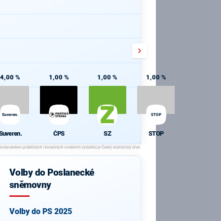
4,00 %
1,00 %
1,00 %
1,00 %
Suveren.
STOP
Suveren.
ČPS
SZ
STOP
Volby do Poslanecké
sněmovny
Volby do PS 2025