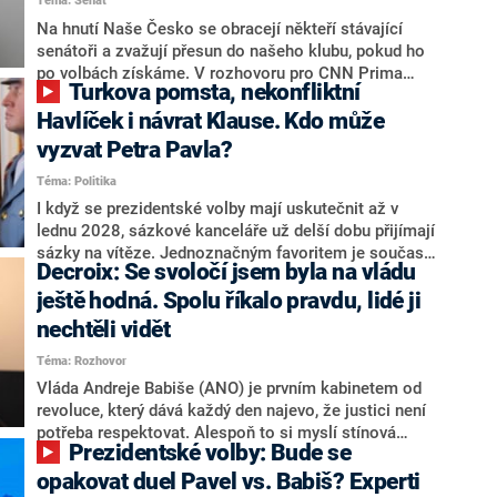
Téma: Senát
komentátoři mluví jako o slabé a v defenzivě. „Je to
úmorná práce upozorňovat na chyby vlády. Ministři s
Na hnutí Naše Česko se obracejí někteří stávající
námi navíc nechodí do debat. Chceme ale ukazovat
senátoři a zvažují přesun do našeho klubu, pokud ho
svoje témata,“ odpověděl Grolich na dotaz CNN Prima
po volbách získáme. V rozhovoru pro CNN Prima
Turkova pomsta, nekonfliktní
NEWS.
NEWS to řekl zakladatel hnutí a jihočeský hejtman
Martin Kuba. Konkrétní nebyl, ale získat by takto mohl
Havlíček i návrat Klause. Kdo může
například senátora Zdeňka Hrabu, který je dnes
vyzvat Petra Pavla?
součástí klubu ODS a TOP 09. Hraba to na dotaz
Téma: Politika
redakce nevyloučil. Předseda klubu senátorů ODS
Zdeněk Nytra redakci řekl, že počítá s odchodem
I když se prezidentské volby mají uskutečnit až v
některých senátorů z klubu a že Naše Česko není
lednu 2028, sázkové kanceláře už delší dobu přijímají
nepřítel, ale soupeř.
sázky na vítěze. Jednoznačným favoritem je současná
Decroix: Se svoločí jsem byla na vládu
hlava státu Petr Pavel. Daleko za ním pak bookmakeři
zmiňují dva výrazné politiky ANO, tedy premiéra
ještě hodná. Spolu říkalo pravdu, lidé ji
Andreje Babiše a ministra průmyslu Karla Havlíčka.
nechtěli vidět
Oblíbeným tipem samotných sázkařů je poslanec za
Téma: Rozhovor
Motoristy Filip Turek. Politolog Jan Kubáček nicméně
o případné kandidatuře kohokoliv ze zmíněné trojice
Vláda Andreje Babiše (ANO) je prvním kabinetem od
značně pochybuje. Podle něj současná koalice dosud
revoluce, který dává každý den najevo, že justici není
nemá osobu, která by Pavlovi mohla konkurovat.
potřeba respektovat. Alespoň to si myslí stínová
Prezidentské volby: Bude se
ministryně spravedlnosti ODS Eva Decroix. V
rozhovoru pro CNN Prima NEWS si nebrala servítky
opakovat duel Pavel vs. Babiš? Experti