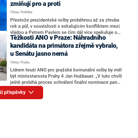
ohledně politického výkonu svého nástupce Jeronýma
zmiňují pro a proti
Tejce (za ANO) či vládní zmocněnkyně pro lidská
Téma: Politika
práva Taťány Malé (ANO). Označením „svoloč“ na
adresu vlády prý byla ještě hodná. Decroix se také
Přestože prezidentské volby proběhnou až za zhruba
vrátila k volební porážce koalice Spolu či promluvila o
rok a půl, v souvislosti s eskalujícím konfliktem mezi
hnutí Naše Česko Martina Kuby.
vládou a Petrem Pavlem se čím dál více spekuluje o
Těžkosti ANO v Praze: Náhradního
tom, koho by do bitvy o Hrad mohla vyslat současná
koalice. Někteří političtí komentátoři znovu vytahují
kandidáta na primátora zřejmě vybralo,
jméno premiéra Andreje Babiše (ANO). Jak moc je
u Senátu jasno nemá
pravděpodobné, že se v prezidentských volbách 2028
Téma: Praha
bude znovu opakovat souboj z roku 2023?
Lídrem hnutí ANO pro pražské komunální volby by měl
být místostarosta Prahy 4 Jan Hušbauer. „V tuto chvíli
ještě probíhá proces schválení finální nominace pana
Jana Hušbauera Výborem hnutí ANO,“ uvedl pro
ší příspěvky
redakci místopředseda pražského ANO Martin
Benkovič. O Hušbauerovi se spekulovalo jako o
náhradníkovi v čele pražské kandidátky poté, co
rezignoval po sérii nejasností v majetkových
přiznáních a pořizování bytů Ondřej Prokop. Zároveň
ale stále není jasné, kdo bude za ANO kandidovat ve
dvou ze tří pražských obvodů do horní komory
parlamentu. ANO má v Praze dlouhodobě horší