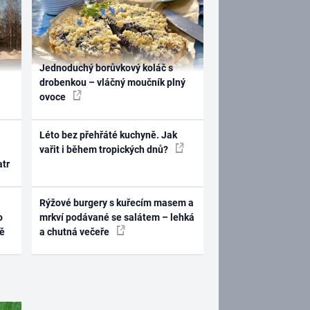
Jednoduchý borůvkový koláč s
drobenkou – vláčný moučník plný
ovoce
Léto bez přehřáté kuchyně. Jak
vařit i během tropických dnů?
atr
Rýžové burgery s kuřecím masem a
o
mrkví podávané se salátem – lehká
ně
a chutná večeře