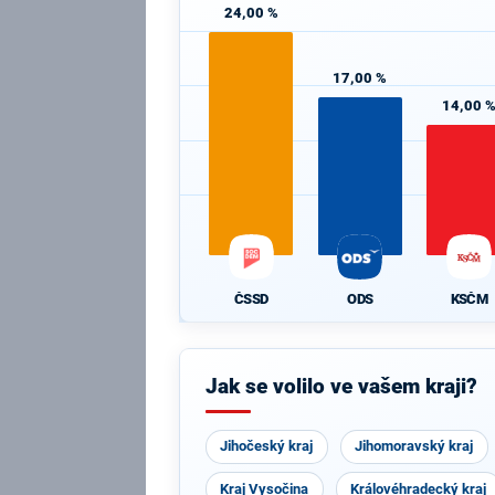
24,00 %
17,00 %
14,00 
ČSSD
ODS
KSČM
Jak se volilo ve vašem kraji?
Jihočeský kraj
Jihomoravský kraj
Kraj Vysočina
Královéhradecký kraj