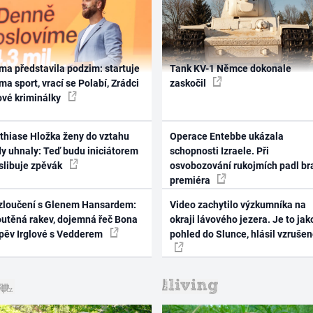
ma představila podzim: startuje
Tank KV-1 Němce dokonale
ma sport, vrací se Polabí, Zrádci
zaskočil
ové kriminálky
thiase Hložka ženy do vztahu
Operace Entebbe ukázala
dy uhnaly: Teď budu iniciátorem
schopnosti Izraele. Při
 slibuje zpěvák
osvobozování rukojmích padl br
premiéra
zloučení s Glenem Hansardem:
Video zachytilo výzkumníka na
outěná rakev, dojemná řeč Bona
okraji lávového jezera. Je to jak
zpěv Irglové s Vedderem
pohled do Slunce, hlásil vzruše