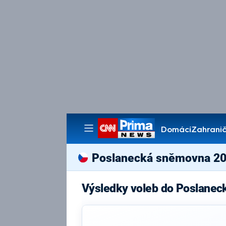
Domácí
Zahranič
Pořady
Poslanecká sněmovna 2
Výsledky voleb do Poslanec