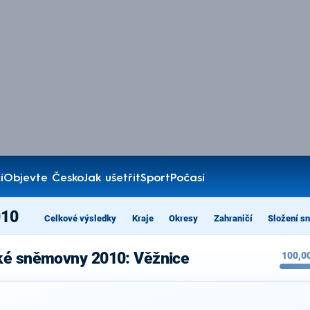
í
Objevte Česko
Jak ušetřit
Sport
Počasí
010
Celkové výsledky
Kraje
Okresy
Zahraničí
Složení s
ké sněmovny 2010: Věžnice
100,0