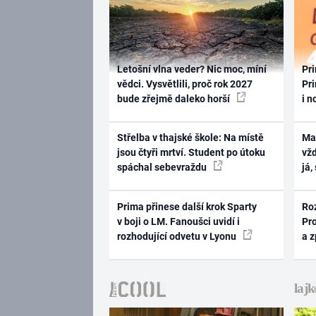
Letošní vlna veder? Nic moc, míní
Pri
vědci. Vysvětlili, proč rok 2027
Pri
bude zřejmě daleko horší
i n
Střelba v thajské škole: Na místě
Ma
jsou čtyři mrtví. Student po útoku
vž
spáchal sebevraždu
já,
Prima přinese další krok Sparty
Ro
v boji o LM. Fanoušci uvidí i
Pr
rozhodující odvetu v Lyonu
a 