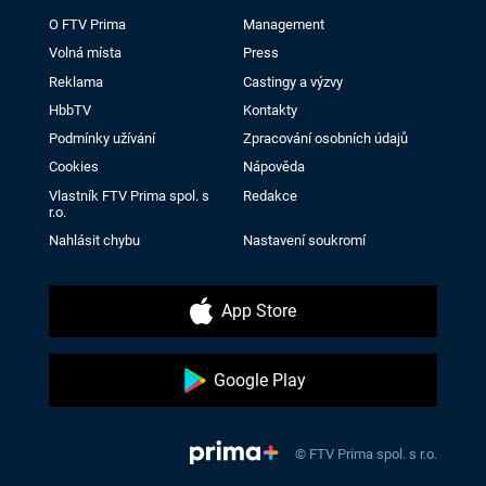
O FTV Prima
Management
Volná místa
Press
Reklama
Castingy a výzvy
HbbTV
Kontakty
Podmínky užívání
Zpracování osobních údajů
Cookies
Nápověda
Vlastník FTV Prima spol. s
Redakce
r.o.
Nahlásit chybu
Nastavení soukromí
App Store
Google Play
© FTV Prima spol. s r.o.