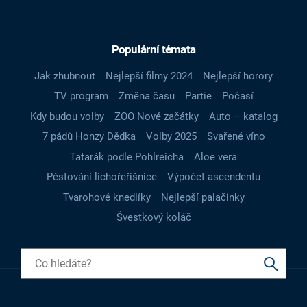
Populární témata
Jak zhubnout
Nejlepší filmy 2024
Nejlepší horory
TV program
Změna času
Partie
Počasí
Kdy budou volby
ZOO Nové začátky
Auto – katalog
7 pádů Honzy Dědka
Volby 2025
Svařené víno
Tatarák podle Pohlreicha
Aloe vera
Pěstování lichořeřišnice
Výpočet ascendentu
Tvarohové knedlíky
Nejlepší palačinky
Švestkový koláč