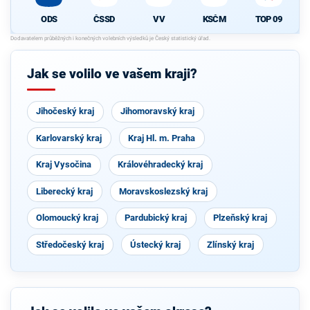
ODS
ČSSD
VV
KSČM
TOP 09
Jak se volilo ve vašem kraji?
Jihočeský kraj
Jihomoravský kraj
Karlovarský kraj
Kraj Hl. m. Praha
Kraj Vysočina
Královéhradecký kraj
Liberecký kraj
Moravskoslezský kraj
Olomoucký kraj
Pardubický kraj
Plzeňský kraj
Středočeský kraj
Ústecký kraj
Zlínský kraj