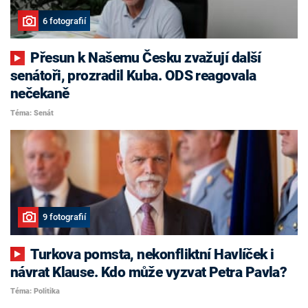
6 fotografií
Přesun k Našemu Česku zvažují další
senátoři, prozradil Kuba. ODS reagovala
nečekaně
Téma: Senát
9 fotografií
Turkova pomsta, nekonfliktní Havlíček i
návrat Klause. Kdo může vyzvat Petra Pavla?
Téma: Politika