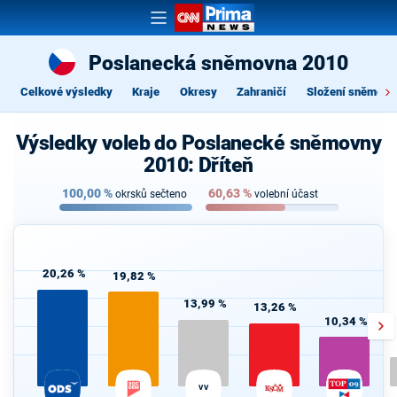
Poslanecká sněmovna 2010
Celkové výsledky
Kraje
Okresy
Zahraničí
Složení sněmovn
Výsledky voleb do Poslanecké sněmovny
2010: Dříteň
100,00
%
60,63
%
okrsků sečteno
volební účast
20,26 %
19,82 %
13,99 %
13,26 %
10,34 %
VV