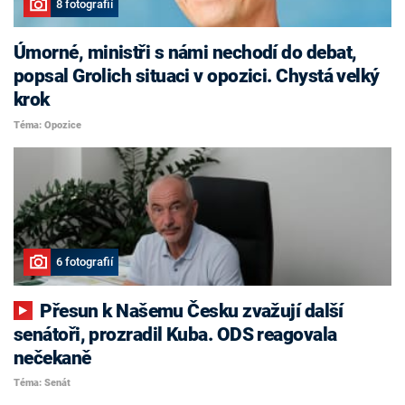
8 fotografií
Úmorné, ministři s námi nechodí do debat,
popsal Grolich situaci v opozici. Chystá velký
krok
Téma: Opozice
6 fotografií
Přesun k Našemu Česku zvažují další
senátoři, prozradil Kuba. ODS reagovala
nečekaně
Téma: Senát