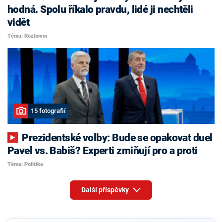
hodná. Spolu říkalo pravdu, lidé ji nechtěli
vidět
Téma: Rozhovor
15 fotografií
Prezidentské volby: Bude se opakovat duel
Pavel vs. Babiš? Experti zmiňují pro a proti
Téma: Politika
Další příspěvky