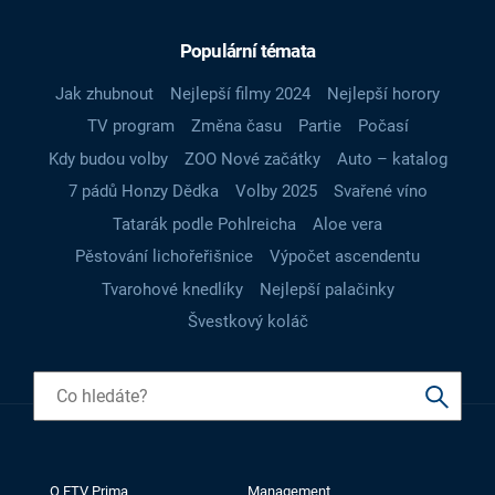
Populární témata
Jak zhubnout
Nejlepší filmy 2024
Nejlepší horory
TV program
Změna času
Partie
Počasí
Kdy budou volby
ZOO Nové začátky
Auto – katalog
7 pádů Honzy Dědka
Volby 2025
Svařené víno
Tatarák podle Pohlreicha
Aloe vera
Pěstování lichořeřišnice
Výpočet ascendentu
Tvarohové knedlíky
Nejlepší palačinky
Švestkový koláč
O FTV Prima
Management