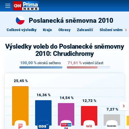
Poslanecká sněmovna 2010
Celkové výsledky
Kraje
Okresy
Zahraničí
Složení sněmovn
Výsledky voleb do Poslanecké sněmovny
2010: Chrudichromy
100,00
%
71,61
%
okrsků sečteno
volební účast
25,45 %
16,36 %
14,54 %
12,72 %
7,27 %
Suveren.