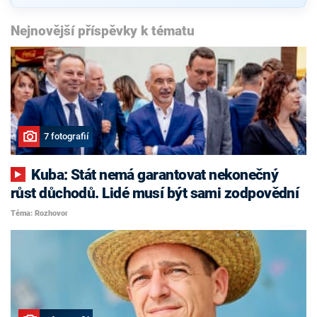
Nejnovější příspěvky k tématu
7 fotografií
Kuba: Stát nemá garantovat nekonečný
růst důchodů. Lidé musí být sami zodpovědní
Téma: Rozhovor