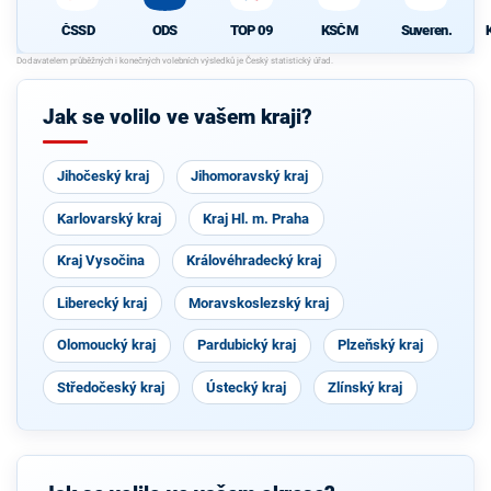
ČSSD
ODS
TOP 09
KSČM
Suveren.
Jak se volilo ve vašem kraji?
Jihočeský kraj
Jihomoravský kraj
Karlovarský kraj
Kraj Hl. m. Praha
Kraj Vysočina
Královéhradecký kraj
Liberecký kraj
Moravskoslezský kraj
Olomoucký kraj
Pardubický kraj
Plzeňský kraj
Středočeský kraj
Ústecký kraj
Zlínský kraj