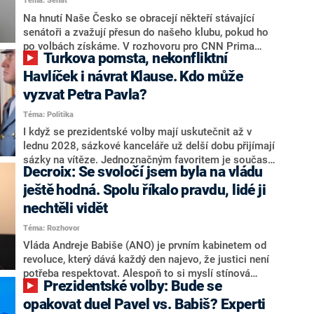
Téma: Senát
komentátoři mluví jako o slabé a v defenzivě. „Je to
úmorná práce upozorňovat na chyby vlády. Ministři s
Na hnutí Naše Česko se obracejí někteří stávající
námi navíc nechodí do debat. Chceme ale ukazovat
senátoři a zvažují přesun do našeho klubu, pokud ho
svoje témata,“ odpověděl Grolich na dotaz CNN Prima
po volbách získáme. V rozhovoru pro CNN Prima
Turkova pomsta, nekonfliktní
NEWS.
NEWS to řekl zakladatel hnutí a jihočeský hejtman
Martin Kuba. Konkrétní nebyl, ale získat by takto mohl
Havlíček i návrat Klause. Kdo může
například senátora Zdeňka Hrabu, který je dnes
vyzvat Petra Pavla?
součástí klubu ODS a TOP 09. Hraba to na dotaz
Téma: Politika
redakce nevyloučil. Předseda klubu senátorů ODS
Zdeněk Nytra redakci řekl, že počítá s odchodem
I když se prezidentské volby mají uskutečnit až v
některých senátorů z klubu a že Naše Česko není
lednu 2028, sázkové kanceláře už delší dobu přijímají
nepřítel, ale soupeř.
sázky na vítěze. Jednoznačným favoritem je současná
Decroix: Se svoločí jsem byla na vládu
hlava státu Petr Pavel. Daleko za ním pak bookmakeři
zmiňují dva výrazné politiky ANO, tedy premiéra
ještě hodná. Spolu říkalo pravdu, lidé ji
Andreje Babiše a ministra průmyslu Karla Havlíčka.
nechtěli vidět
Oblíbeným tipem samotných sázkařů je poslanec za
Téma: Rozhovor
Motoristy Filip Turek. Politolog Jan Kubáček nicméně
o případné kandidatuře kohokoliv ze zmíněné trojice
Vláda Andreje Babiše (ANO) je prvním kabinetem od
značně pochybuje. Podle něj současná koalice dosud
revoluce, který dává každý den najevo, že justici není
nemá osobu, která by Pavlovi mohla konkurovat.
potřeba respektovat. Alespoň to si myslí stínová
Prezidentské volby: Bude se
ministryně spravedlnosti ODS Eva Decroix. V
rozhovoru pro CNN Prima NEWS si nebrala servítky
opakovat duel Pavel vs. Babiš? Experti