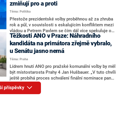
ohledně politického výkonu svého nástupce Jeronýma
zmiňují pro a proti
Tejce (za ANO) či vládní zmocněnkyně pro lidská
Téma: Politika
práva Taťány Malé (ANO). Označením „svoloč“ na
adresu vlády prý byla ještě hodná. Decroix se také
Přestože prezidentské volby proběhnou až za zhruba
vrátila k volební porážce koalice Spolu či promluvila o
rok a půl, v souvislosti s eskalujícím konfliktem mezi
hnutí Naše Česko Martina Kuby.
vládou a Petrem Pavlem se čím dál více spekuluje o
Těžkosti ANO v Praze: Náhradního
tom, koho by do bitvy o Hrad mohla vyslat současná
koalice. Někteří političtí komentátoři znovu vytahují
kandidáta na primátora zřejmě vybralo,
jméno premiéra Andreje Babiše (ANO). Jak moc je
u Senátu jasno nemá
pravděpodobné, že se v prezidentských volbách 2028
Téma: Praha
bude znovu opakovat souboj z roku 2023?
Lídrem hnutí ANO pro pražské komunální volby by měl
být místostarosta Prahy 4 Jan Hušbauer. „V tuto chvíli
ještě probíhá proces schválení finální nominace pana
Jana Hušbauera Výborem hnutí ANO,“ uvedl pro
ší příspěvky
redakci místopředseda pražského ANO Martin
Benkovič. O Hušbauerovi se spekulovalo jako o
náhradníkovi v čele pražské kandidátky poté, co
rezignoval po sérii nejasností v majetkových
přiznáních a pořizování bytů Ondřej Prokop. Zároveň
ale stále není jasné, kdo bude za ANO kandidovat ve
dvou ze tří pražských obvodů do horní komory
parlamentu. ANO má v Praze dlouhodobě horší