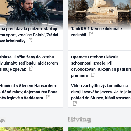
ma představila podzim: startuje
Tank KV-1 Němce dokonale
ma sport, vrací se Polabí, Zrádci
zaskočil
ové kriminálky
thiase Hložka ženy do vztahu
Operace Entebbe ukázala
dy uhnaly: Teď budu iniciátorem
schopnosti Izraele. Při
 slibuje zpěvák
osvobozování rukojmích padl br
premiéra
zloučení s Glenem Hansardem:
Video zachytilo výzkumníka na
outěná rakev, dojemná řeč Bona
okraji lávového jezera. Je to jak
zpěv Irglové s Vedderem
pohled do Slunce, hlásil vzruše