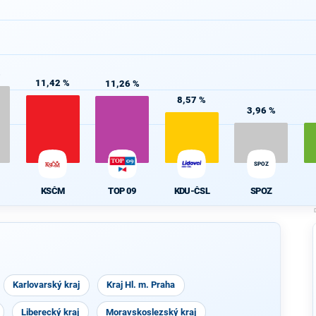
%
11,42 %
11,26 %
8,57 %
3,96 %
SPOZ
KSČM
TOP 09
KDU-ČSL
SPOZ
Karlovarský kraj
Kraj Hl. m. Praha
Liberecký kraj
Moravskoslezský kraj