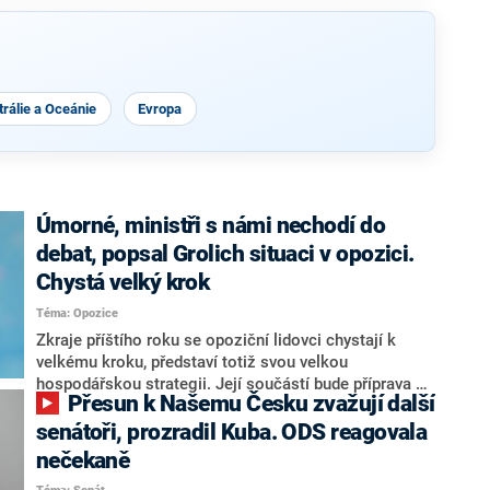
rálie a Oceánie
Evropa
Úmorné, ministři s námi nechodí do
debat, popsal Grolich situaci v opozici.
Chystá velký krok
Téma: Opozice
Zkraje příštího roku se opoziční lidovci chystají k
velkému kroku, představí totiž svou velkou
hospodářskou strategii. Její součástí bude příprava na
Přesun k Našemu Česku zvažují další
stárnutí populace, řekl ve středu na setkání s novináři
nový předseda lidovců Jan Grolich. Ten zároveň v
senátoři, prozradil Kuba. ODS reagovala
senátních volbách kandiduje ve Vyškově. Popsal i
nečekaně
aktivitu opozice, o níž vládní strany nebo političtí