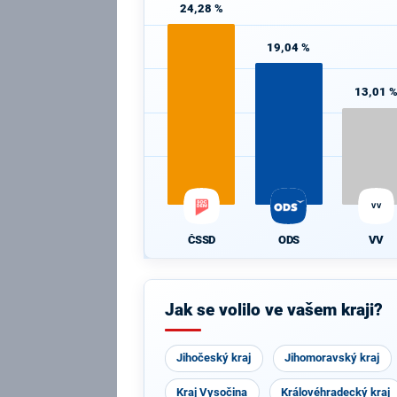
24,28 %
19,04 %
13,01 
VV
ČSSD
ODS
VV
Jak se volilo ve vašem kraji?
Jihočeský kraj
Jihomoravský kraj
Kraj Vysočina
Královéhradecký kraj