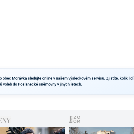
výsledky než ve zbytku republiky.
obec Morávka sledujte online v našem výsledkovém servisu. Zjistíte, kolik lidí 
ů voleb do Poslanecké sněmovny v jiných letech.