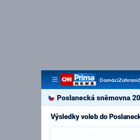
Domácí
Zahranič
Pořady
Poslanecká sněmovna 2
Výsledky voleb do Poslane