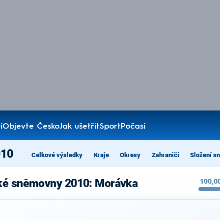
í
Objevte Česko
Jak ušetřit
Sport
Počasí
010
Celkové výsledky
Kraje
Okresy
Zahraničí
Složení s
cké sněmovny 2010: Morávka
100,0