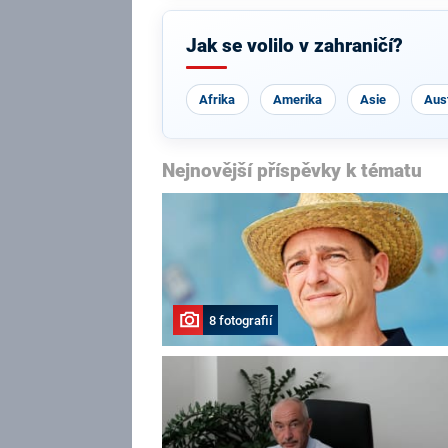
Jak se volilo v zahraničí?
Afrika
Amerika
Asie
Aust
Nejnovější příspěvky k tématu
8 fotografií