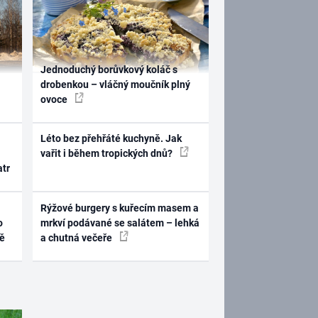
Jednoduchý borůvkový koláč s
drobenkou – vláčný moučník plný
ovoce
Léto bez přehřáté kuchyně. Jak
vařit i během tropických dnů?
atr
Rýžové burgery s kuřecím masem a
o
mrkví podávané se salátem – lehká
ně
a chutná večeře