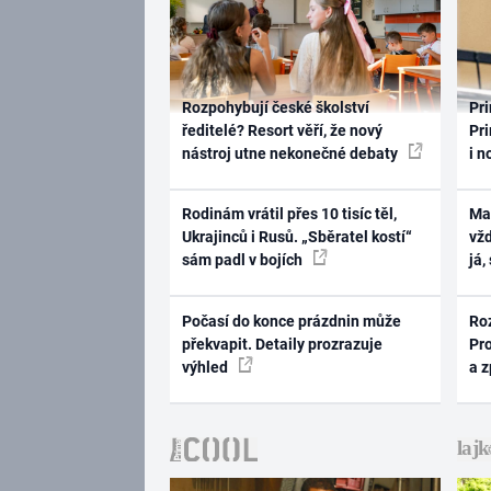
Rozpohybují české školství
Pri
ředitelé? Resort věří, že nový
Pri
nástroj utne nekonečné debaty
i n
Rodinám vrátil přes 10 tisíc těl,
Ma
Ukrajinců i Rusů. „Sběratel kostí“
vž
sám padl v bojích
já,
Počasí do konce prázdnin může
Ro
překvapit. Detaily prozrazuje
Pr
výhled
a 