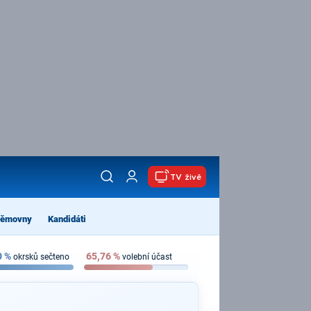
TV živě
němovny
Kandidáti
0
%
65,76
%
okrsků sečteno
volební účast