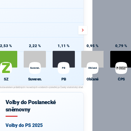
2,53 %
2,22 %
1,11 %
0,95 %
0,79 %
Suveren.
PB
Občané
SZ
Suveren.
PB
Občané
ČPS
Volby do Poslanecké
sněmovny
Volby do PS 2025