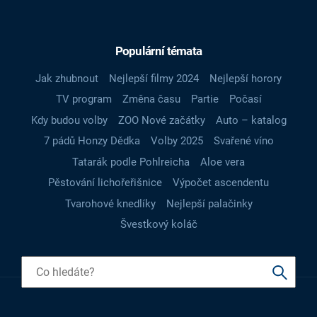
Populární témata
Jak zhubnout
Nejlepší filmy 2024
Nejlepší horory
TV program
Změna času
Partie
Počasí
Kdy budou volby
ZOO Nové začátky
Auto – katalog
7 pádů Honzy Dědka
Volby 2025
Svařené víno
Tatarák podle Pohlreicha
Aloe vera
Pěstování lichořeřišnice
Výpočet ascendentu
Tvarohové knedlíky
Nejlepší palačinky
Švestkový koláč