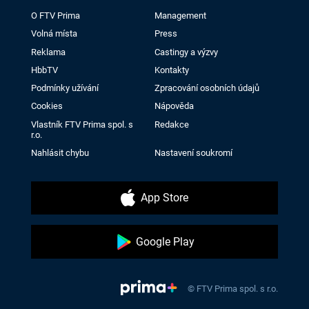
O FTV Prima
Management
Volná místa
Press
Reklama
Castingy a výzvy
HbbTV
Kontakty
Podmínky užívání
Zpracování osobních údajů
Cookies
Nápověda
Vlastník FTV Prima spol. s
Redakce
r.o.
Nahlásit chybu
Nastavení soukromí
App Store
Google Play
© FTV Prima spol. s r.o.