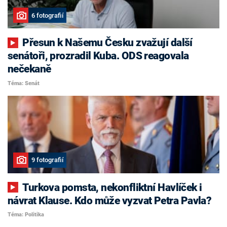
6 fotografií
Přesun k Našemu Česku zvažují další
senátoři, prozradil Kuba. ODS reagovala
nečekaně
Téma: Senát
9 fotografií
Turkova pomsta, nekonfliktní Havlíček i
návrat Klause. Kdo může vyzvat Petra Pavla?
Téma: Politika