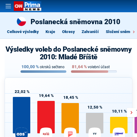
Poslanecká sněmovna 2010
Celkové výsledky
Kraje
Okresy
Zahraničí
Složení sněmovn
Výsledky voleb do Poslanecké sněmovny
2010: Mladé Bříště
100,00
%
81,64
%
okrsků sečteno
volební účast
22,02 %
19,64 %
18,45 %
12,50 %
10,11 %
VV