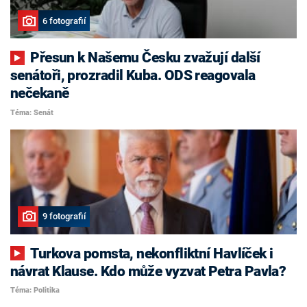
6 fotografií
Přesun k Našemu Česku zvažují další
senátoři, prozradil Kuba. ODS reagovala
nečekaně
Téma: Senát
9 fotografií
Turkova pomsta, nekonfliktní Havlíček i
návrat Klause. Kdo může vyzvat Petra Pavla?
Téma: Politika