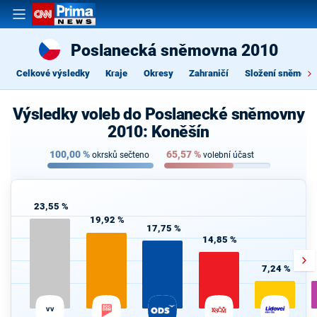
Poslanecká sněmovna 2010
Celkové výsledky
Kraje
Okresy
Zahraničí
Složení sněmovn
Výsledky voleb do Poslanecké sněmovny
2010: Koněšín
100,00
%
65,57
%
okrsků sečteno
volební účast
23,55 %
19,92 %
17,75 %
14,85 %
7,24 %
VV