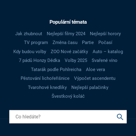
Populární témata
Jak zhubnout
Nejlepší filmy 2024
Nejlepší horory
TV program
Změna času
Partie
Počasí
Kdy budou volby
ZOO Nové začátky
Auto – katalog
7 pádů Honzy Dědka
Volby 2025
Svařené víno
Tatarák podle Pohlreicha
Aloe vera
Pěstování lichořeřišnice
Výpočet ascendentu
Tvarohové knedlíky
Nejlepší palačinky
Švestkový koláč