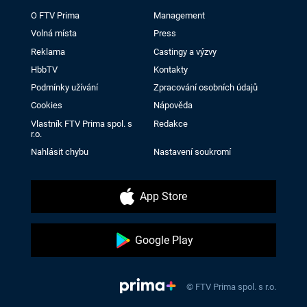
O FTV Prima
Management
Volná místa
Press
Reklama
Castingy a výzvy
HbbTV
Kontakty
Podmínky užívání
Zpracování osobních údajů
Cookies
Nápověda
Vlastník FTV Prima spol. s
Redakce
r.o.
Nahlásit chybu
Nastavení soukromí
App Store
Google Play
© FTV Prima spol. s r.o.