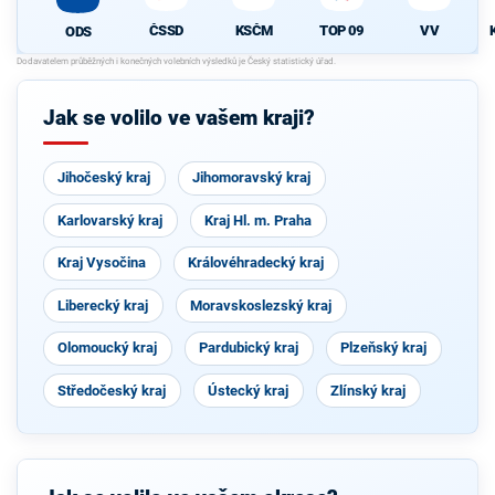
ČSSD
KSČM
TOP 09
VV
ODS
Jak se volilo ve vašem kraji?
Jihočeský kraj
Jihomoravský kraj
Karlovarský kraj
Kraj Hl. m. Praha
Kraj Vysočina
Královéhradecký kraj
Liberecký kraj
Moravskoslezský kraj
Olomoucký kraj
Pardubický kraj
Plzeňský kraj
Středočeský kraj
Ústecký kraj
Zlínský kraj