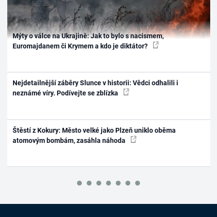
Mýty o válce na Ukrajině: Jak to bylo s nacismem,
Euromajdanem či Krymem a kdo je diktátor?
Nejdetailnější záběry Slunce v historii: Vědci odhalili i
neznámé víry. Podívejte se zblízka
Štěstí z Kokury: Město velké jako Plzeň uniklo oběma
atomovým bombám, zasáhla náhoda