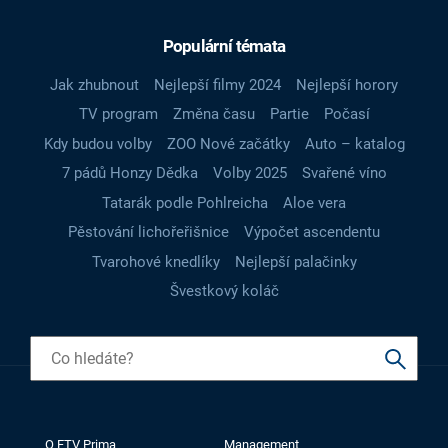
Populární témata
Jak zhubnout
Nejlepší filmy 2024
Nejlepší horory
TV program
Změna času
Partie
Počasí
Kdy budou volby
ZOO Nové začátky
Auto – katalog
7 pádů Honzy Dědka
Volby 2025
Svařené víno
Tatarák podle Pohlreicha
Aloe vera
Pěstování lichořeřišnice
Výpočet ascendentu
Tvarohové knedlíky
Nejlepší palačinky
Švestkový koláč
O FTV Prima
Management