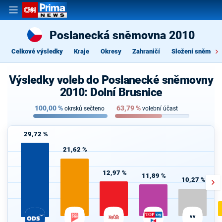
Poslanecká sněmovna 2010
Celkové výsledky
Kraje
Okresy
Zahraničí
Složení sněmovn
Výsledky voleb do Poslanecké sněmovny
2010: Dolní Brusnice
100,00
%
63,79
%
okrsků sečteno
volební účast
29,72 %
21,62 %
12,97 %
11,89 %
10,27 %
VV