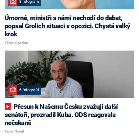
8 fotografií
Úmorné, ministři s námi nechodí do debat,
popsal Grolich situaci v opozici. Chystá velký
krok
Téma: Opozice
6 fotografií
Přesun k Našemu Česku zvažují další
senátoři, prozradil Kuba. ODS reagovala
nečekaně
Téma: Senát