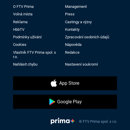
O FTV Prima
Management
Volná místa
Press
Reklama
Castingy a výzvy
HbbTV
Kontakty
Podmínky užívání
Zpracování osobních údajů
Cookies
Nápověda
Vlastník FTV Prima spol. s
Redakce
r.o.
Nahlásit chybu
Nastavení soukromí
App Store
Google Play
© FTV Prima spol. s r.o.