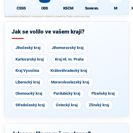
ČSSD
ODS
KSČM
Suveren.
M
Jak se volilo ve vašem kraji?
Jihočeský kraj
Jihomoravský kraj
Karlovarský kraj
Kraj Hl. m. Praha
Kraj Vysočina
Královéhradecký kraj
Liberecký kraj
Moravskoslezský kraj
Olomoucký kraj
Pardubický kraj
Plzeňský kraj
Středočeský kraj
Ústecký kraj
Zlínský kraj