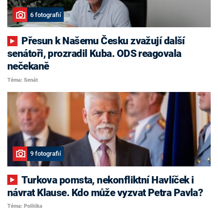
6 fotografií
Přesun k Našemu Česku zvažují další
senátoři, prozradil Kuba. ODS reagovala
nečekaně
Téma: Senát
9 fotografií
Turkova pomsta, nekonfliktní Havlíček i
návrat Klause. Kdo může vyzvat Petra Pavla?
Téma: Politika