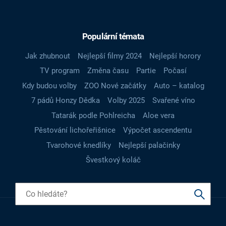
Populární témata
Jak zhubnout
Nejlepší filmy 2024
Nejlepší horory
TV program
Změna času
Partie
Počasí
Kdy budou volby
ZOO Nové začátky
Auto – katalog
7 pádů Honzy Dědka
Volby 2025
Svařené víno
Tatarák podle Pohlreicha
Aloe vera
Pěstování lichořeřišnice
Výpočet ascendentu
Tvarohové knedlíky
Nejlepší palačinky
Švestkový koláč