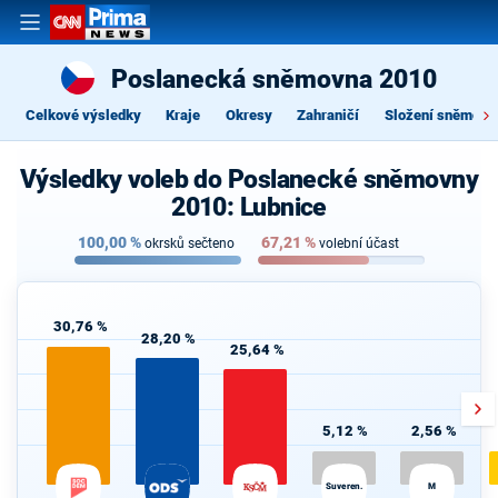
Poslanecká sněmovna 2010
Celkové výsledky
Kraje
Okresy
Zahraničí
Složení sněmovn
Výsledky voleb do Poslanecké sněmovny
2010: Lubnice
100,00
%
67,21
%
okrsků sečteno
volební účast
30,76 %
28,20 %
25,64 %
5,12 %
2,56 %
Suveren.
M