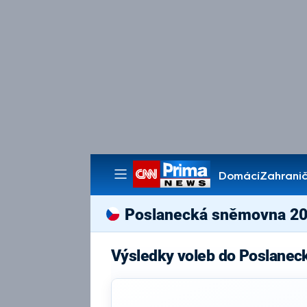
Domácí
Zahranič
Pořady
Poslanecká sněmovna 2
Výsledky voleb do Poslanec