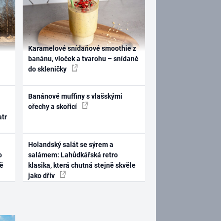
Karamelové snídaňové smoothie z
banánu, vloček a tvarohu – snídaně
do skleničky
Banánové muffiny s vlašskými
ořechy a skořicí
atr
Holandský salát se sýrem a
o
salámem: Lahůdkářská retro
ně
klasika, která chutná stejně skvěle
jako dřív