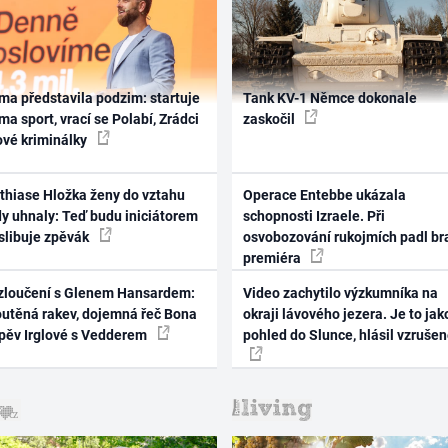
ma představila podzim: startuje
Tank KV-1 Němce dokonale
ma sport, vrací se Polabí, Zrádci
zaskočil
ové kriminálky
thiase Hložka ženy do vztahu
Operace Entebbe ukázala
dy uhnaly: Teď budu iniciátorem
schopnosti Izraele. Při
 slibuje zpěvák
osvobozování rukojmích padl br
premiéra
zloučení s Glenem Hansardem:
Video zachytilo výzkumníka na
outěná rakev, dojemná řeč Bona
okraji lávového jezera. Je to jak
zpěv Irglové s Vedderem
pohled do Slunce, hlásil vzruše