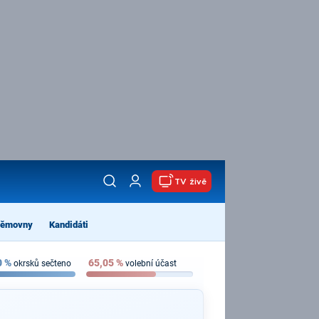
TV živě
němovny
Kandidáti
0
%
65,05
%
okrsků sečteno
volební účast