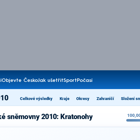
í
Objevte Česko
Jak ušetřit
Sport
Počasí
010
Celkové výsledky
Kraje
Okresy
Zahraničí
Složení s
ké sněmovny 2010: Kratonohy
100,0