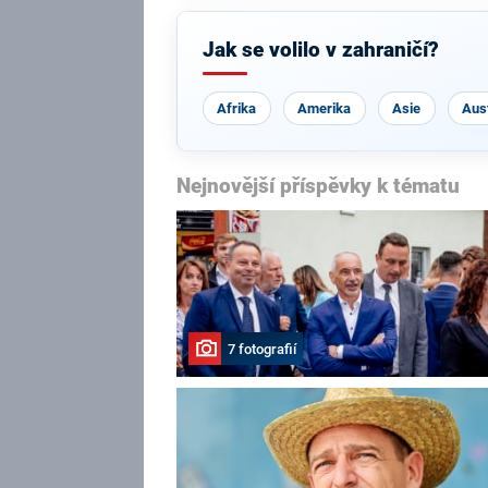
Jak se volilo v zahraničí?
Afrika
Amerika
Asie
Aust
Nejnovější příspěvky k tématu
7 fotografií