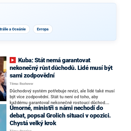
rálie a Oceánie
Evropa
Kuba: Stát nemá garantovat
nekonečný růst důchodů. Lidé musí být
sami zodpovědní
Téma: Rozhovor
Důchodový systém potřebuje revizi, ale lidé také musí
být více zodpovědní. Stát tu není od toho, aby
každému garantoval nekonečně rostoucí důchod.
Úmorné, ministři s námi nechodí do
Chybí tu nový systém a my ho představíme,řekl
hejtman Jihočeského kraje a předseda hnutí Naše
debat, popsal Grolich situaci v opozici.
Česko Martin Kuba v rozhovoru pro CNN Prima NEWS.
Chystá velký krok
V čele státu pak podle něj nemůže být člověk, který by