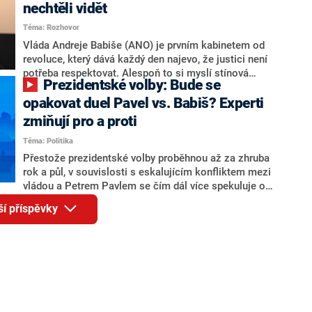
Andreje Babiše a ministra průmyslu Karla Havlíčka.
nechtěli vidět
Oblíbeným tipem samotných sázkařů je poslanec za
Téma: Rozhovor
Motoristy Filip Turek. Politolog Jan Kubáček nicméně
o případné kandidatuře kohokoliv ze zmíněné trojice
Vláda Andreje Babiše (ANO) je prvním kabinetem od
značně pochybuje. Podle něj současná koalice dosud
revoluce, který dává každý den najevo, že justici není
nemá osobu, která by Pavlovi mohla konkurovat.
potřeba respektovat. Alespoň to si myslí stínová
Prezidentské volby: Bude se
ministryně spravedlnosti ODS Eva Decroix. V
rozhovoru pro CNN Prima NEWS si nebrala servítky
opakovat duel Pavel vs. Babiš? Experti
ohledně politického výkonu svého nástupce Jeronýma
zmiňují pro a proti
Tejce (za ANO) či vládní zmocněnkyně pro lidská
Téma: Politika
práva Taťány Malé (ANO). Označením „svoloč“ na
adresu vlády prý byla ještě hodná. Decroix se také
Přestože prezidentské volby proběhnou až za zhruba
vrátila k volební porážce koalice Spolu či promluvila o
rok a půl, v souvislosti s eskalujícím konfliktem mezi
hnutí Naše Česko Martina Kuby.
vládou a Petrem Pavlem se čím dál více spekuluje o
tom, koho by do bitvy o Hrad mohla vyslat současná
ší příspěvky
koalice. Někteří političtí komentátoři znovu vytahují
jméno premiéra Andreje Babiše (ANO). Jak moc je
pravděpodobné, že se v prezidentských volbách 2028
bude znovu opakovat souboj z roku 2023?