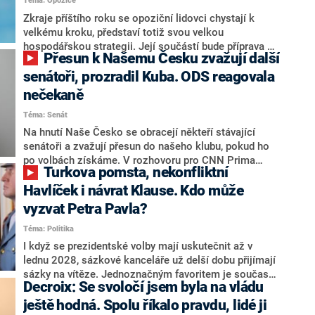
Téma: Opozice
střetem zájmů omezoval čerpání financí a rozvoj,
dodal. Řešení u Andreje Babiše ale hodnotit nechtěl.
Zkraje příštího roku se opoziční lidovci chystají k
velkému kroku, představí totiž svou velkou
hospodářskou strategii. Její součástí bude příprava na
Přesun k Našemu Česku zvažují další
stárnutí populace, řekl ve středu na setkání s novináři
nový předseda lidovců Jan Grolich. Ten zároveň v
senátoři, prozradil Kuba. ODS reagovala
senátních volbách kandiduje ve Vyškově. Popsal i
nečekaně
aktivitu opozice, o níž vládní strany nebo političtí
Téma: Senát
komentátoři mluví jako o slabé a v defenzivě. „Je to
úmorná práce upozorňovat na chyby vlády. Ministři s
Na hnutí Naše Česko se obracejí někteří stávající
námi navíc nechodí do debat. Chceme ale ukazovat
senátoři a zvažují přesun do našeho klubu, pokud ho
svoje témata,“ odpověděl Grolich na dotaz CNN Prima
po volbách získáme. V rozhovoru pro CNN Prima
Turkova pomsta, nekonfliktní
NEWS.
NEWS to řekl zakladatel hnutí a jihočeský hejtman
Martin Kuba. Konkrétní nebyl, ale získat by takto mohl
Havlíček i návrat Klause. Kdo může
například senátora Zdeňka Hrabu, který je dnes
vyzvat Petra Pavla?
součástí klubu ODS a TOP 09. Hraba to na dotaz
Téma: Politika
redakce nevyloučil. Předseda klubu senátorů ODS
Zdeněk Nytra redakci řekl, že počítá s odchodem
I když se prezidentské volby mají uskutečnit až v
některých senátorů z klubu a že Naše Česko není
lednu 2028, sázkové kanceláře už delší dobu přijímají
nepřítel, ale soupeř.
sázky na vítěze. Jednoznačným favoritem je současná
Decroix: Se svoločí jsem byla na vládu
hlava státu Petr Pavel. Daleko za ním pak bookmakeři
zmiňují dva výrazné politiky ANO, tedy premiéra
ještě hodná. Spolu říkalo pravdu, lidé ji