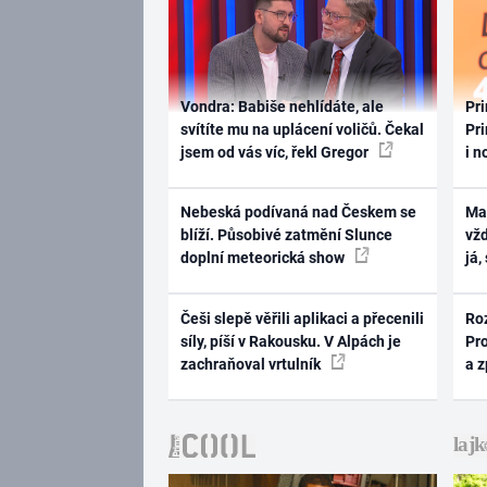
Vondra: Babiše nehlídáte, ale
Pri
svítíte mu na uplácení voličů. Čekal
Pri
jsem od vás víc, řekl Gregor
i n
Nebeská podívaná nad Českem se
Ma
blíží. Působivé zatmění Slunce
vž
doplní meteorická show
já,
Češi slepě věřili aplikaci a přecenili
Ro
síly, píší v Rakousku. V Alpách je
Pr
zachraňoval vrtulník
a 