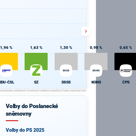
1,96 %
1,63 %
1,30 %
0,98 %
0,65 %
DSSS
KONS
KDU-ČSL
SZ
DSSS
KONS
ČPS
Volby do Poslanecké
sněmovny
Volby do PS 2025