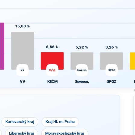
%
15,03 %
6,86 %
5,22 %
3,26 %
VV
Suveren.
SPOZ
VV
KSČM
Suveren.
SPOZ
Karlovarský kraj
Kraj Hl. m. Praha
Liberecký kraj
Moravskoslezský kraj