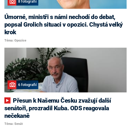
8 fotografií
Úmorné, ministři s námi nechodí do debat,
popsal Grolich situaci v opozici. Chystá velký
krok
Téma: Opozice
6 fotografií
Přesun k Našemu Česku zvažují další
senátoři, prozradil Kuba. ODS reagovala
nečekaně
Téma: Senát