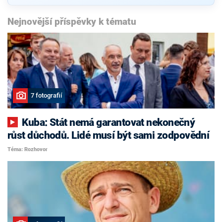
Nejnovější příspěvky k tématu
7 fotografií
Kuba: Stát nemá garantovat nekonečný
růst důchodů. Lidé musí být sami zodpovědní
Téma: Rozhovor