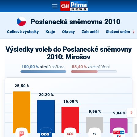
Poslanecká sněmovna 2010
Celkové výsledky
Kraje
Okresy
Zahraničí
Složení sněmovn
Výsledky voleb do Poslanecké sněmovny
2010: Mirošov
100,00
%
58,40
%
okrsků sečteno
volební účast
25,50 %
20,20 %
16,08 %
9,96 %
9,04 %
VV