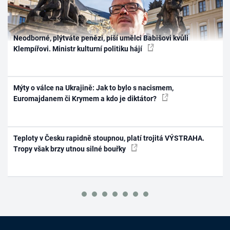
Neodborné, plýtváte penězi, píší umělci Babišovi kvůli
Klempířovi. Ministr kulturní politiku hájí
Mýty o válce na Ukrajině: Jak to bylo s nacismem,
Euromajdanem či Krymem a kdo je diktátor?
Teploty v Česku rapidně stoupnou, platí trojitá VÝSTRAHA.
Tropy však brzy utnou silné bouřky