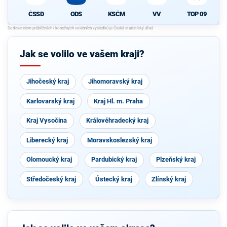
ČSSD
ODS
KSČM
VV
TOP 09
Jak se volilo ve vašem kraji?
Jihočeský kraj
Jihomoravský kraj
Karlovarský kraj
Kraj Hl. m. Praha
Kraj Vysočina
Královéhradecký kraj
Liberecký kraj
Moravskoslezský kraj
Olomoucký kraj
Pardubický kraj
Plzeňský kraj
Středočeský kraj
Ústecký kraj
Zlínský kraj