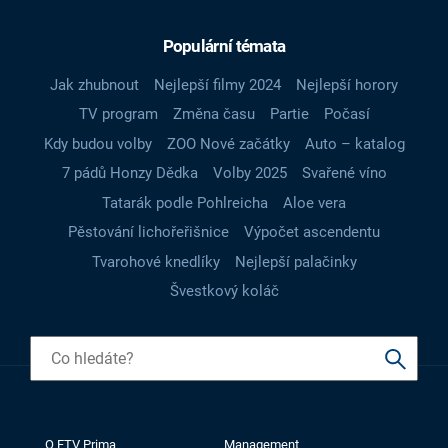
Populární témata
Jak zhubnout
Nejlepší filmy 2024
Nejlepší horory
TV program
Změna času
Partie
Počasí
Kdy budou volby
ZOO Nové začátky
Auto – katalog
7 pádů Honzy Dědka
Volby 2025
Svařené víno
Tatarák podle Pohlreicha
Aloe vera
Pěstování lichořeřišnice
Výpočet ascendentu
Tvarohové knedlíky
Nejlepší palačinky
Švestkový koláč
O FTV Prima
Management