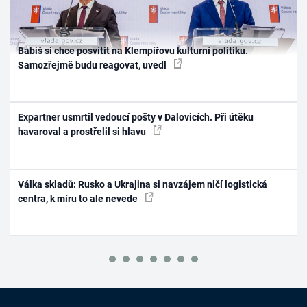
Babiš si chce posvítit na Klempířovu kulturní politiku.
Samozřejmě budu reagovat, uvedl
Expartner usmrtil vedoucí pošty v Dalovicích. Při útěku
havaroval a prostřelil si hlavu
Válka skladů: Rusko a Ukrajina si navzájem ničí logistická
centra, k míru to ale nevede