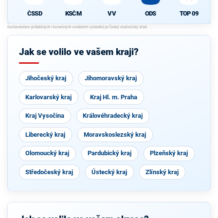
ČSSD
KSČM
VV
ODS
TOP 09
Jak se volilo ve vašem kraji?
Jihočeský kraj
Jihomoravský kraj
Karlovarský kraj
Kraj Hl. m. Praha
Kraj Vysočina
Královéhradecký kraj
Liberecký kraj
Moravskoslezský kraj
Olomoucký kraj
Pardubický kraj
Plzeňský kraj
Středočeský kraj
Ústecký kraj
Zlínský kraj