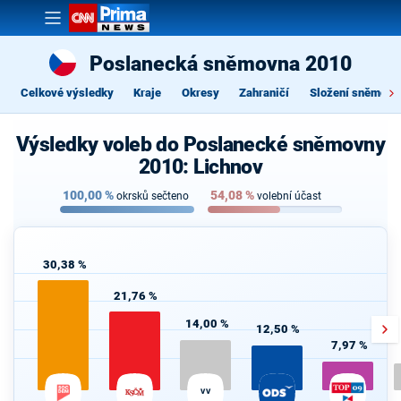
Poslanecká sněmovna 2010
Celkové výsledky
Kraje
Okresy
Zahraničí
Složení sněmovn
Výsledky voleb do Poslanecké sněmovny
2010: Lichnov
100,00
%
54,08
%
okrsků sečteno
volební účast
30,38 %
21,76 %
14,00 %
12,50 %
7,97 %
VV