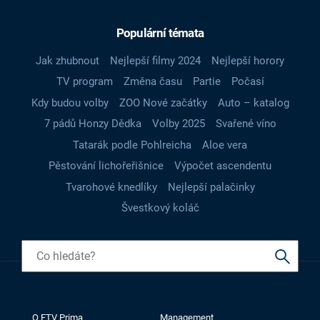
Populární témata
Jak zhubnout
Nejlepší filmy 2024
Nejlepší horory
TV program
Změna času
Partie
Počasí
Kdy budou volby
ZOO Nové začátky
Auto – katalog
7 pádů Honzy Dědka
Volby 2025
Svařené víno
Tatarák podle Pohlreicha
Aloe vera
Pěstování lichořeřišnice
Výpočet ascendentu
Tvarohové knedlíky
Nejlepší palačinky
Švestkový koláč
O FTV Prima
Management