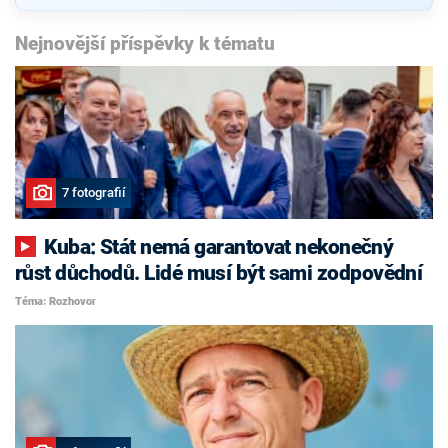
Nejnovější příspěvky k tématu
7 fotografií
Kuba: Stát nemá garantovat nekonečný
růst důchodů. Lidé musí být sami zodpovědní
Téma: Rozhovor