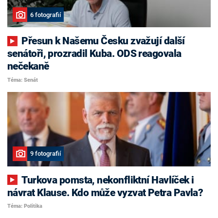
6 fotografií
Přesun k Našemu Česku zvažují další
senátoři, prozradil Kuba. ODS reagovala
nečekaně
Téma: Senát
9 fotografií
Turkova pomsta, nekonfliktní Havlíček i
návrat Klause. Kdo může vyzvat Petra Pavla?
Téma: Politika