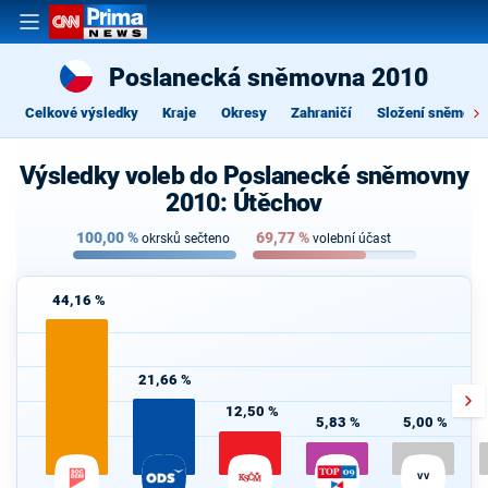
Poslanecká sněmovna 2010
Celkové výsledky
Kraje
Okresy
Zahraničí
Složení sněmovn
Výsledky voleb do Poslanecké sněmovny
2010: Útěchov
100,00
%
69,77
%
okrsků sečteno
volební účast
44,16 %
21,66 %
12,50 %
5,83 %
5,00 %
VV