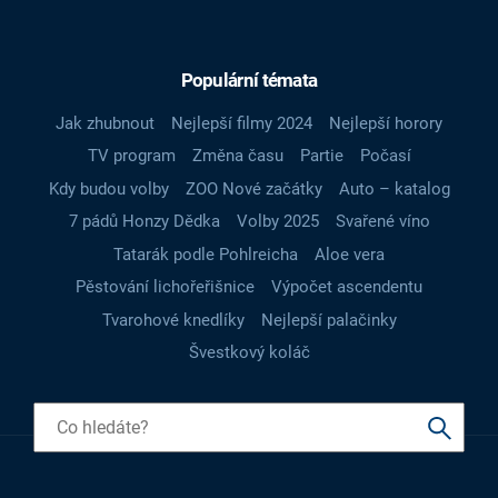
Populární témata
Jak zhubnout
Nejlepší filmy 2024
Nejlepší horory
TV program
Změna času
Partie
Počasí
Kdy budou volby
ZOO Nové začátky
Auto – katalog
7 pádů Honzy Dědka
Volby 2025
Svařené víno
Tatarák podle Pohlreicha
Aloe vera
Pěstování lichořeřišnice
Výpočet ascendentu
Tvarohové knedlíky
Nejlepší palačinky
Švestkový koláč