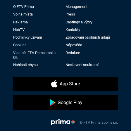
O FTV Prima
Management
Volná místa
Press
Reklama
Castingy a výzvy
HbbTV
Kontakty
Podmínky užívání
Zpracování osobních údajů
Cookies
Nápověda
Vlastník FTV Prima spol. s
Redakce
r.o.
Nahlásit chybu
Nastavení soukromí
App Store
Google Play
© FTV Prima spol. s r.o.