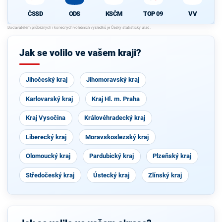
ČSSD
ODS
KSČM
TOP 09
VV
Jak se volilo ve vašem kraji?
Jihočeský kraj
Jihomoravský kraj
Karlovarský kraj
Kraj Hl. m. Praha
Kraj Vysočina
Královéhradecký kraj
Liberecký kraj
Moravskoslezský kraj
Olomoucký kraj
Pardubický kraj
Plzeňský kraj
Středočeský kraj
Ústecký kraj
Zlínský kraj