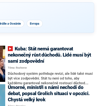
rálie a Oceánie
Evropa
Kuba: Stát nemá garantovat
nekonečný růst důchodů. Lidé musí být
sami zodpovědní
Téma: Rozhovor
Důchodový systém potřebuje revizi, ale lidé také musí
být více zodpovědní. Stát tu není od toho, aby
každému garantoval nekonečně rostoucí důchod.
Úmorné, ministři s námi nechodí do
Chybí tu nový systém a my ho představíme,řekl
hejtman Jihočeského kraje a předseda hnutí Naše
debat, popsal Grolich situaci v opozici.
Česko Martin Kuba v rozhovoru pro CNN Prima NEWS.
Chystá velký krok
V čele státu pak podle něj nemůže být člověk, který by