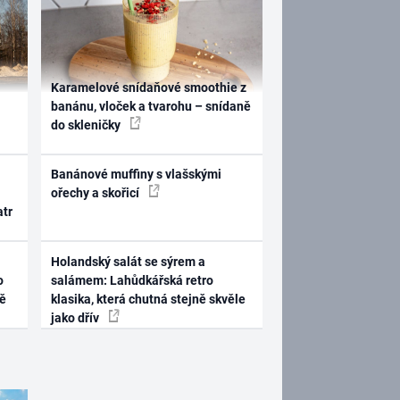
Karamelové snídaňové smoothie z
banánu, vloček a tvarohu – snídaně
do skleničky
Banánové muffiny s vlašskými
ořechy a skořicí
atr
Holandský salát se sýrem a
o
salámem: Lahůdkářská retro
ně
klasika, která chutná stejně skvěle
jako dřív