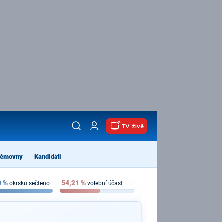
TV živě
němovny
Kandidáti
0
%
54,21
%
okrsků sečteno
volební účast