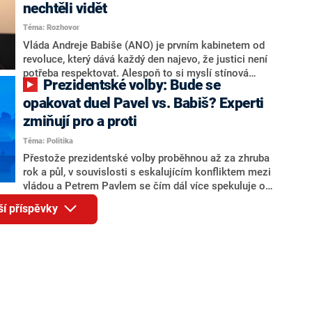
Andreje Babiše a ministra průmyslu Karla Havlíčka.
nechtěli vidět
Oblíbeným tipem samotných sázkařů je poslanec za
Téma: Rozhovor
Motoristy Filip Turek. Politolog Jan Kubáček nicméně
o případné kandidatuře kohokoliv ze zmíněné trojice
Vláda Andreje Babiše (ANO) je prvním kabinetem od
značně pochybuje. Podle něj současná koalice dosud
revoluce, který dává každý den najevo, že justici není
nemá osobu, která by Pavlovi mohla konkurovat.
potřeba respektovat. Alespoň to si myslí stínová
Prezidentské volby: Bude se
ministryně spravedlnosti ODS Eva Decroix. V
rozhovoru pro CNN Prima NEWS si nebrala servítky
opakovat duel Pavel vs. Babiš? Experti
ohledně politického výkonu svého nástupce Jeronýma
zmiňují pro a proti
Tejce (za ANO) či vládní zmocněnkyně pro lidská
Téma: Politika
práva Taťány Malé (ANO). Označením „svoloč“ na
adresu vlády prý byla ještě hodná. Decroix se také
Přestože prezidentské volby proběhnou až za zhruba
vrátila k volební porážce koalice Spolu či promluvila o
rok a půl, v souvislosti s eskalujícím konfliktem mezi
hnutí Naše Česko Martina Kuby.
vládou a Petrem Pavlem se čím dál více spekuluje o
tom, koho by do bitvy o Hrad mohla vyslat současná
ší příspěvky
koalice. Někteří političtí komentátoři znovu vytahují
jméno premiéra Andreje Babiše (ANO). Jak moc je
pravděpodobné, že se v prezidentských volbách 2028
bude znovu opakovat souboj z roku 2023?