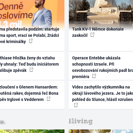
ma představila podzim: startuje
Tank KV-1 Němce dokonale
ma sport, vrací se Polabí, Zrádci
zaskočil
ové kriminálky
thiase Hložka ženy do vztahu
Operace Entebbe ukázala
dy uhnaly: Teď budu iniciátorem
schopnosti Izraele. Při
 slibuje zpěvák
osvobozování rukojmích padl br
premiéra
zloučení s Glenem Hansardem:
Video zachytilo výzkumníka na
outěná rakev, dojemná řeč Bona
okraji lávového jezera. Je to jak
zpěv Irglové s Vedderem
pohled do Slunce, hlásil vzruše