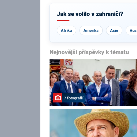
Jak se volilo v zahraničí?
Afrika
Amerika
Asie
Aust
Nejnovější příspěvky k tématu
7 fotografií