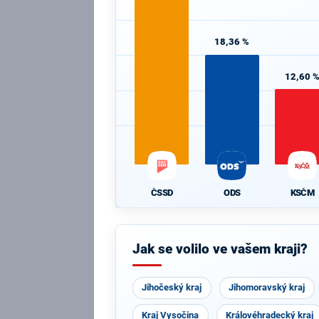
18,36 %
12,60 
ČSSD
ODS
KSČM
Jak se volilo ve vašem kraji?
Jihočeský kraj
Jihomoravský kraj
Kraj Vysočina
Královéhradecký kraj