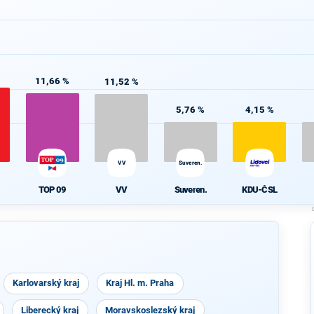
%
11,66 %
11,52 %
5,76 %
4,15 %
VV
Suveren.
TOP 09
VV
Suveren.
KDU-ČSL
Karlovarský kraj
Kraj Hl. m. Praha
Liberecký kraj
Moravskoslezský kraj