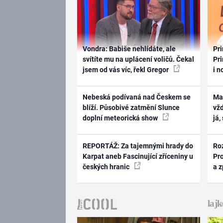
Vondra: Babiše nehlídáte, ale
Pri
svítíte mu na uplácení voličů. Čekal
Pri
jsem od vás víc, řekl Gregor
i n
Nebeská podívaná nad Českem se
Ma
blíží. Působivé zatmění Slunce
vž
doplní meteorická show
já,
REPORTÁŽ: Za tajemnými hrady do
Ro
Karpat aneb Fascinující zříceniny u
Pr
českých hranic
a 