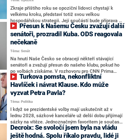
Téma: Opozice
střetem zájmů omezoval čerpání financí a rozvoj,
dodal. Řešení u Andreje Babiše ale hodnotit nechtěl.
Zkraje příštího roku se opoziční lidovci chystají k
velkému kroku, představí totiž svou velkou
hospodářskou strategii. Její součástí bude příprava na
Přesun k Našemu Česku zvažují další
stárnutí populace, řekl ve středu na setkání s novináři
nový předseda lidovců Jan Grolich. Ten zároveň v
senátoři, prozradil Kuba. ODS reagovala
senátních volbách kandiduje ve Vyškově. Popsal i
nečekaně
aktivitu opozice, o níž vládní strany nebo političtí
Téma: Senát
komentátoři mluví jako o slabé a v defenzivě. „Je to
úmorná práce upozorňovat na chyby vlády. Ministři s
Na hnutí Naše Česko se obracejí někteří stávající
námi navíc nechodí do debat. Chceme ale ukazovat
senátoři a zvažují přesun do našeho klubu, pokud ho
svoje témata,“ odpověděl Grolich na dotaz CNN Prima
po volbách získáme. V rozhovoru pro CNN Prima
Turkova pomsta, nekonfliktní
NEWS.
NEWS to řekl zakladatel hnutí a jihočeský hejtman
Martin Kuba. Konkrétní nebyl, ale získat by takto mohl
Havlíček i návrat Klause. Kdo může
například senátora Zdeňka Hrabu, který je dnes
vyzvat Petra Pavla?
součástí klubu ODS a TOP 09. Hraba to na dotaz
Téma: Politika
redakce nevyloučil. Předseda klubu senátorů ODS
Zdeněk Nytra redakci řekl, že počítá s odchodem
I když se prezidentské volby mají uskutečnit až v
některých senátorů z klubu a že Naše Česko není
lednu 2028, sázkové kanceláře už delší dobu přijímají
nepřítel, ale soupeř.
sázky na vítěze. Jednoznačným favoritem je současná
Decroix: Se svoločí jsem byla na vládu
hlava státu Petr Pavel. Daleko za ním pak bookmakeři
zmiňují dva výrazné politiky ANO, tedy premiéra
ještě hodná. Spolu říkalo pravdu, lidé ji