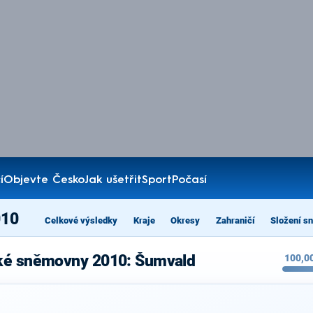
í
Objevte Česko
Jak ušetřit
Sport
Počasí
010
Celkové výsledky
Kraje
Okresy
Zahraničí
Složení s
cké sněmovny 2010: Šumvald
100,0