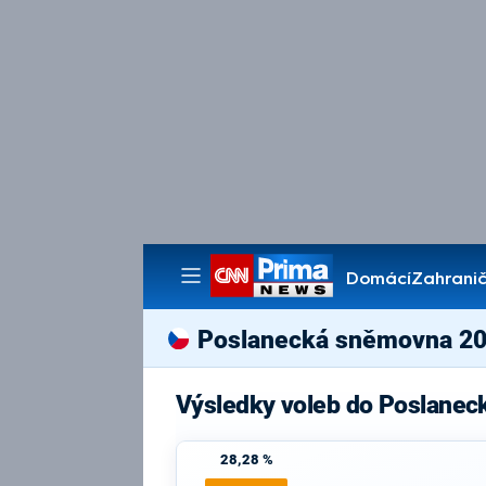
Domácí
Zahranič
Pořady
Poslanecká sněmovna 2
Výsledky voleb do Poslane
28,28 %