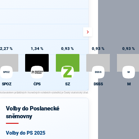
2,27 %
1,34 %
0,93 %
0,93 %
0,93 %
SPOZ
DSSS
M
SPOZ
ČPS
SZ
DSSS
M
Volby do Poslanecké
sněmovny
Volby do PS 2025