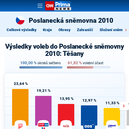
Poslanecká sněmovna 2010
Celkové výsledky
Kraje
Okresy
Zahraničí
Složení sněmovn
Výsledky voleb do Poslanecké sněmovny
2010: Těšany
100,00
%
61,82
%
okrsků sečteno
volební účast
23,64 %
19,21 %
13,95 %
12,97 %
11,33 %