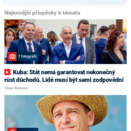
Nejnovější příspěvky k tématu
7 fotografií
Kuba: Stát nemá garantovat nekonečný
růst důchodů. Lidé musí být sami zodpovědní
Téma: Rozhovor