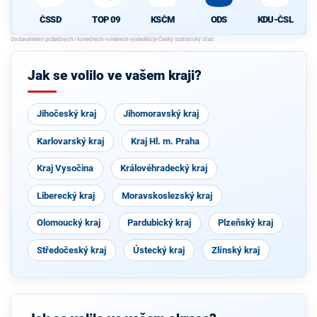
ČSSD
TOP 09
KSČM
ODS
KDU-ČSL
Jak se volilo ve vašem kraji?
Jihočeský kraj
Jihomoravský kraj
Karlovarský kraj
Kraj Hl. m. Praha
Kraj Vysočina
Královéhradecký kraj
Liberecký kraj
Moravskoslezský kraj
Olomoucký kraj
Pardubický kraj
Plzeňský kraj
Středočeský kraj
Ústecký kraj
Zlínský kraj