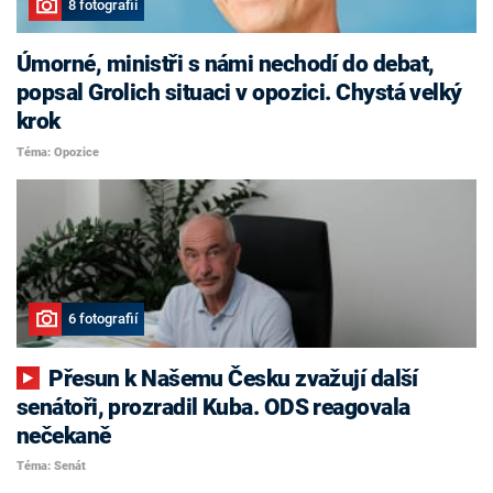
8 fotografií
Úmorné, ministři s námi nechodí do debat,
popsal Grolich situaci v opozici. Chystá velký
krok
Téma: Opozice
6 fotografií
Přesun k Našemu Česku zvažují další
senátoři, prozradil Kuba. ODS reagovala
nečekaně
Téma: Senát