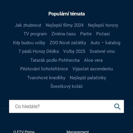
Populární témata
Jak zhubnout
Nejlepší filmy 2024
Nejlepší horory
TV program
Změna času
Partie
Počasí
Kdy budou volby
ZOO Nové začátky
Auto – katalog
7 pádů Honzy Dědka
Volby 2025
Svařené víno
Tatarák podle Pohlreicha
Aloe vera
Pěstování lichořeřišnice
Výpočet ascendentu
Tvarohové knedlíky
Nejlepší palačinky
Švestkový koláč
O FTV Prima
Management