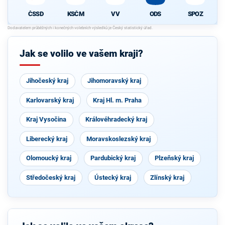
ČSSD
KSČM
VV
ODS
SPOZ
Jak se volilo ve vašem kraji?
Jihočeský kraj
Jihomoravský kraj
Karlovarský kraj
Kraj Hl. m. Praha
Kraj Vysočina
Královéhradecký kraj
Liberecký kraj
Moravskoslezský kraj
Olomoucký kraj
Pardubický kraj
Plzeňský kraj
Středočeský kraj
Ústecký kraj
Zlínský kraj