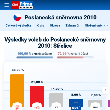
Poslanecká sněmovna 2010
Celkové výsledky
Kraje
Okresy
Zahraničí
Složení sněmovn
Výsledky voleb do Poslanecké sněmovny
2010: Střelice
100,00
%
72,66
%
okrsků sečteno
volební účast
33,00 %
21,00 %
14,00 %
8,00 %
7,00 %
VV
SPOZ