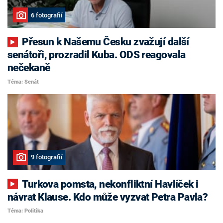
6 fotografií
Přesun k Našemu Česku zvažují další
senátoři, prozradil Kuba. ODS reagovala
nečekaně
Téma: Senát
9 fotografií
Turkova pomsta, nekonfliktní Havlíček i
návrat Klause. Kdo může vyzvat Petra Pavla?
Téma: Politika