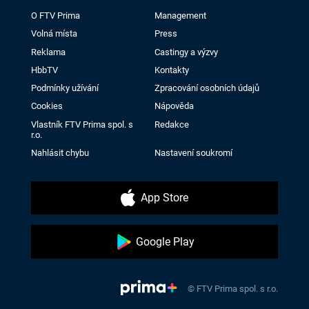
O FTV Prima
Management
Volná místa
Press
Reklama
Castingy a výzvy
HbbTV
Kontakty
Podmínky užívání
Zpracování osobních údajů
Cookies
Nápověda
Vlastník FTV Prima spol. s
Redakce
r.o.
Nahlásit chybu
Nastavení soukromí
App Store
Google Play
© FTV Prima spol. s r.o.