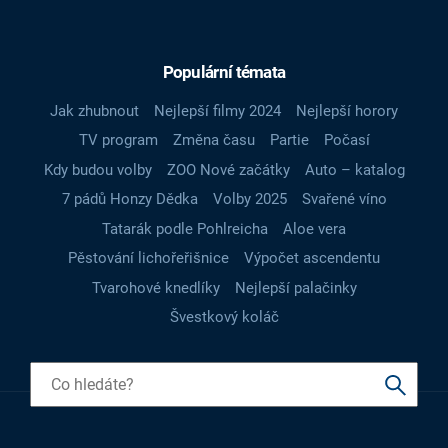
Populární témata
Jak zhubnout
Nejlepší filmy 2024
Nejlepší horory
TV program
Změna času
Partie
Počasí
Kdy budou volby
ZOO Nové začátky
Auto – katalog
7 pádů Honzy Dědka
Volby 2025
Svařené víno
Tatarák podle Pohlreicha
Aloe vera
Pěstování lichořeřišnice
Výpočet ascendentu
Tvarohové knedlíky
Nejlepší palačinky
Švestkový koláč