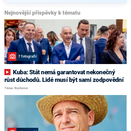
Nejnovější příspěvky k tématu
7 fotografií
Kuba: Stát nemá garantovat nekonečný
růst důchodů. Lidé musí být sami zodpovědní
Téma: Rozhovor