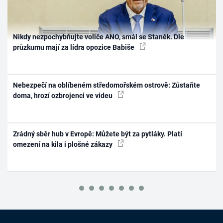
Nikdy nezpochybňujte voliče ANO, smál se Staněk. Dle
průzkumu mají za lídra opozice Babiše
Nebezpečí na oblíbeném středomořském ostrově: Zůstaňte
doma, hrozí ozbrojenci ve videu
Zrádný sběr hub v Evropě: Můžete být za pytláky. Platí
omezení na kila i plošné zákazy