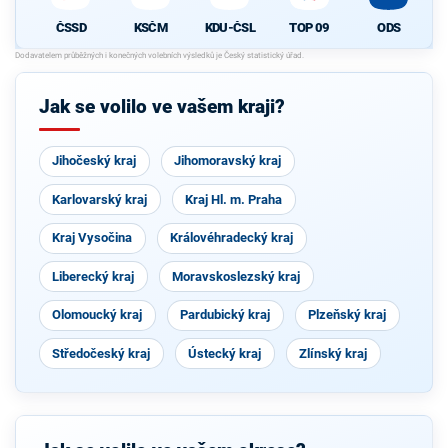
ČSSD
KSČM
KDU-ČSL
TOP 09
ODS
Jak se volilo ve vašem kraji?
Jihočeský kraj
Jihomoravský kraj
Karlovarský kraj
Kraj Hl. m. Praha
Kraj Vysočina
Královéhradecký kraj
Liberecký kraj
Moravskoslezský kraj
Olomoucký kraj
Pardubický kraj
Plzeňský kraj
Středočeský kraj
Ústecký kraj
Zlínský kraj