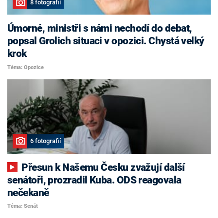
8 fotografií
Úmorné, ministři s námi nechodí do debat,
popsal Grolich situaci v opozici. Chystá velký
krok
Téma: Opozice
6 fotografií
Přesun k Našemu Česku zvažují další
senátoři, prozradil Kuba. ODS reagovala
nečekaně
Téma: Senát