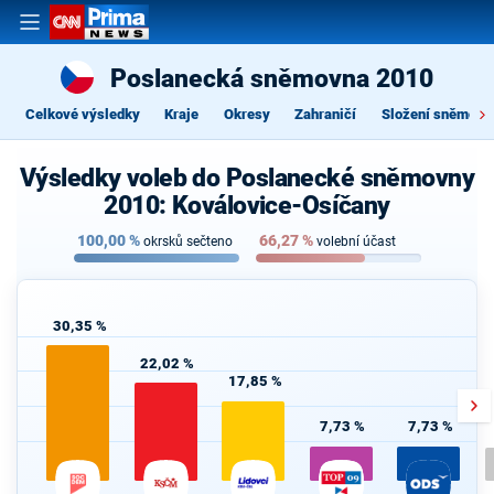
Poslanecká sněmovna 2010
Celkové výsledky
Kraje
Okresy
Zahraničí
Složení sněmovn
Výsledky voleb do Poslanecké sněmovny
2010: Koválovice-Osíčany
100,00
%
66,27
%
okrsků sečteno
volební účast
30,35 %
22,02 %
17,85 %
7,73 %
7,73 %