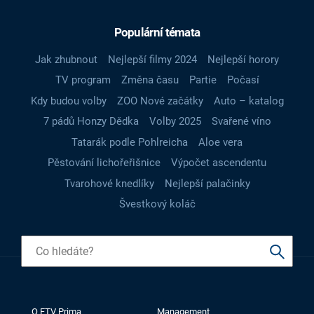
Populární témata
Jak zhubnout
Nejlepší filmy 2024
Nejlepší horory
TV program
Změna času
Partie
Počasí
Kdy budou volby
ZOO Nové začátky
Auto – katalog
7 pádů Honzy Dědka
Volby 2025
Svařené víno
Tatarák podle Pohlreicha
Aloe vera
Pěstování lichořeřišnice
Výpočet ascendentu
Tvarohové knedlíky
Nejlepší palačinky
Švestkový koláč
O FTV Prima
Management