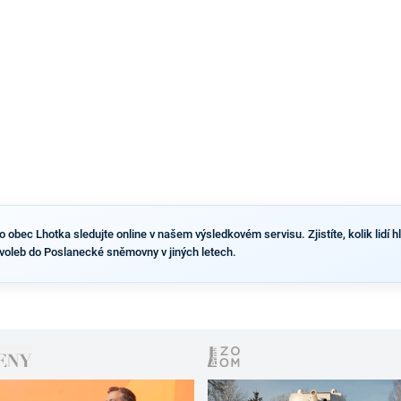
výsledky než ve zbytku republiky.
obec Lhotka sledujte online v našem výsledkovém servisu. Zjistíte, kolik lidí hl
voleb do Poslanecké sněmovny v jiných letech.