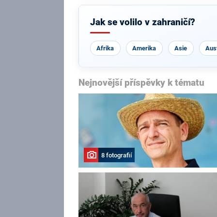
Jak se volilo v zahraničí?
Afrika
Amerika
Asie
Aust
Nejnovější příspěvky k tématu
8 fotografií