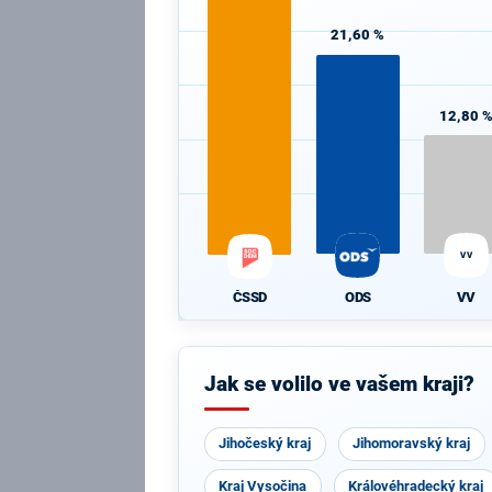
21,60 %
12,80 
VV
ODS
VV
ČSSD
Jak se volilo ve vašem kraji?
Jihočeský kraj
Jihomoravský kraj
Kraj Vysočina
Královéhradecký kraj