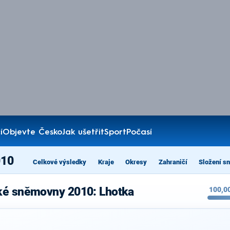
í
Objevte Česko
Jak ušetřit
Sport
Počasí
010
Celkové výsledky
Kraje
Okresy
Zahraničí
Složení s
ké sněmovny 2010: Lhotka
100,0