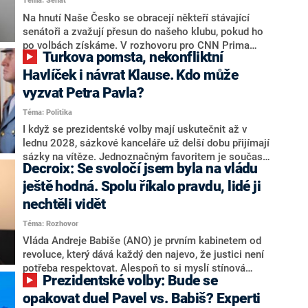
Téma: Senát
komentátoři mluví jako o slabé a v defenzivě. „Je to
úmorná práce upozorňovat na chyby vlády. Ministři s
Na hnutí Naše Česko se obracejí někteří stávající
námi navíc nechodí do debat. Chceme ale ukazovat
senátoři a zvažují přesun do našeho klubu, pokud ho
svoje témata,“ odpověděl Grolich na dotaz CNN Prima
po volbách získáme. V rozhovoru pro CNN Prima
Turkova pomsta, nekonfliktní
NEWS.
NEWS to řekl zakladatel hnutí a jihočeský hejtman
Martin Kuba. Konkrétní nebyl, ale získat by takto mohl
Havlíček i návrat Klause. Kdo může
například senátora Zdeňka Hrabu, který je dnes
vyzvat Petra Pavla?
součástí klubu ODS a TOP 09. Hraba to na dotaz
Téma: Politika
redakce nevyloučil. Předseda klubu senátorů ODS
Zdeněk Nytra redakci řekl, že počítá s odchodem
I když se prezidentské volby mají uskutečnit až v
některých senátorů z klubu a že Naše Česko není
lednu 2028, sázkové kanceláře už delší dobu přijímají
nepřítel, ale soupeř.
sázky na vítěze. Jednoznačným favoritem je současná
Decroix: Se svoločí jsem byla na vládu
hlava státu Petr Pavel. Daleko za ním pak bookmakeři
zmiňují dva výrazné politiky ANO, tedy premiéra
ještě hodná. Spolu říkalo pravdu, lidé ji
Andreje Babiše a ministra průmyslu Karla Havlíčka.
nechtěli vidět
Oblíbeným tipem samotných sázkařů je poslanec za
Téma: Rozhovor
Motoristy Filip Turek. Politolog Jan Kubáček nicméně
o případné kandidatuře kohokoliv ze zmíněné trojice
Vláda Andreje Babiše (ANO) je prvním kabinetem od
značně pochybuje. Podle něj současná koalice dosud
revoluce, který dává každý den najevo, že justici není
nemá osobu, která by Pavlovi mohla konkurovat.
potřeba respektovat. Alespoň to si myslí stínová
Prezidentské volby: Bude se
ministryně spravedlnosti ODS Eva Decroix. V
rozhovoru pro CNN Prima NEWS si nebrala servítky
opakovat duel Pavel vs. Babiš? Experti