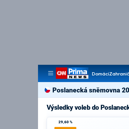
Domácí
Zahranič
Pořady
Poslanecká sněmovna 2
Výsledky voleb do Poslanec
29,60 %