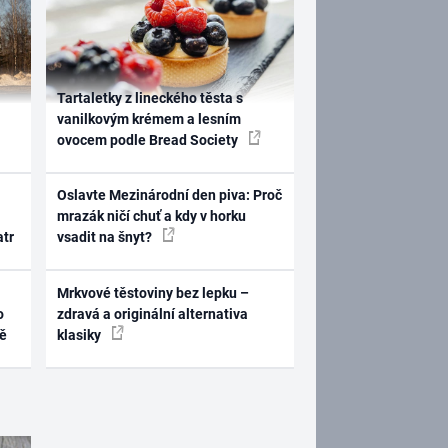
Tartaletky z lineckého těsta s
vanilkovým krémem a lesním
ovocem podle Bread Society
Oslavte Mezinárodní den piva: Proč
mrazák ničí chuť a kdy v horku
atr
vsadit na šnyt?
Mrkvové těstoviny bez lepku –
o
zdravá a originální alternativa
ně
klasiky