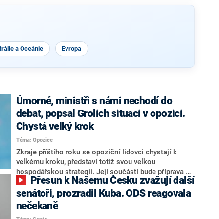
rálie a Oceánie
Evropa
Úmorné, ministři s námi nechodí do
debat, popsal Grolich situaci v opozici.
Chystá velký krok
Téma: Opozice
Zkraje příštího roku se opoziční lidovci chystají k
velkému kroku, představí totiž svou velkou
hospodářskou strategii. Její součástí bude příprava na
Přesun k Našemu Česku zvažují další
stárnutí populace, řekl ve středu na setkání s novináři
nový předseda lidovců Jan Grolich. Ten zároveň v
senátoři, prozradil Kuba. ODS reagovala
senátních volbách kandiduje ve Vyškově. Popsal i
nečekaně
aktivitu opozice, o níž vládní strany nebo političtí