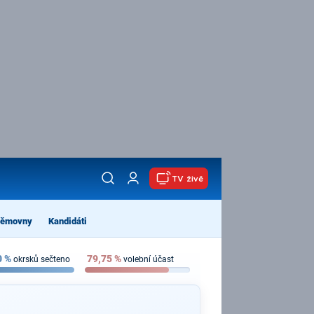
TV živě
němovny
Kandidáti
0
%
79,75
%
okrsků sečteno
volební účast