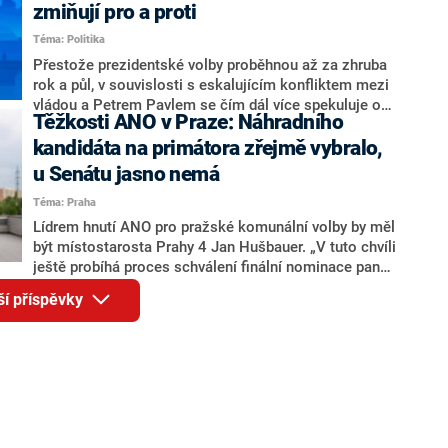
ohledně politického výkonu svého nástupce Jeronýma
zmiňují pro a proti
Tejce (za ANO) či vládní zmocněnkyně pro lidská
Téma: Politika
práva Taťány Malé (ANO). Označením „svoloč“ na
adresu vlády prý byla ještě hodná. Decroix se také
Přestože prezidentské volby proběhnou až za zhruba
vrátila k volební porážce koalice Spolu či promluvila o
rok a půl, v souvislosti s eskalujícím konfliktem mezi
hnutí Naše Česko Martina Kuby.
vládou a Petrem Pavlem se čím dál více spekuluje o
Těžkosti ANO v Praze: Náhradního
tom, koho by do bitvy o Hrad mohla vyslat současná
koalice. Někteří političtí komentátoři znovu vytahují
kandidáta na primátora zřejmě vybralo,
jméno premiéra Andreje Babiše (ANO). Jak moc je
u Senátu jasno nemá
pravděpodobné, že se v prezidentských volbách 2028
Téma: Praha
bude znovu opakovat souboj z roku 2023?
Lídrem hnutí ANO pro pražské komunální volby by měl
být místostarosta Prahy 4 Jan Hušbauer. „V tuto chvíli
ještě probíhá proces schválení finální nominace pana
Jana Hušbauera Výborem hnutí ANO,“ uvedl pro
ší příspěvky
redakci místopředseda pražského ANO Martin
Benkovič. O Hušbauerovi se spekulovalo jako o
náhradníkovi v čele pražské kandidátky poté, co
rezignoval po sérii nejasností v majetkových
přiznáních a pořizování bytů Ondřej Prokop. Zároveň
ale stále není jasné, kdo bude za ANO kandidovat ve
dvou ze tří pražských obvodů do horní komory
parlamentu. ANO má v Praze dlouhodobě horší