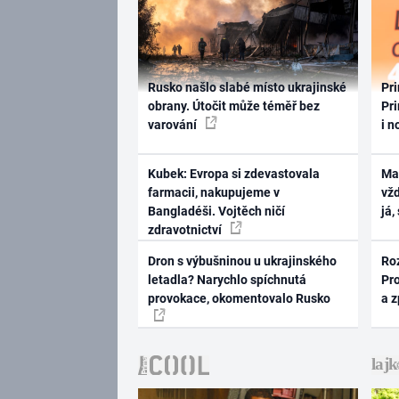
Rusko našlo slabé místo ukrajinské
Pri
obrany. Útočit může téměř bez
Pri
varování
i n
Kubek: Evropa si zdevastovala
Ma
farmacii, nakupujeme v
vž
Bangladéši. Vojtěch ničí
já,
zdravotnictví
Dron s výbušninou u ukrajinského
Ro
letadla? Narychlo spíchnutá
Pr
provokace, okomentovalo Rusko
a 