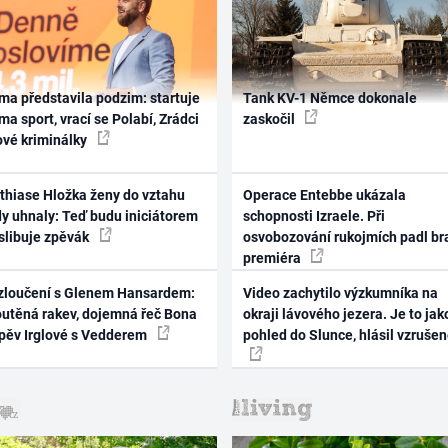
ma představila podzim: startuje
Tank KV-1 Němce dokonale
ma sport, vrací se Polabí, Zrádci
zaskočil
ové kriminálky
thiase Hložka ženy do vztahu
Operace Entebbe ukázala
dy uhnaly: Teď budu iniciátorem
schopnosti Izraele. Při
 slibuje zpěvák
osvobozování rukojmích padl br
premiéra
zloučení s Glenem Hansardem:
Video zachytilo výzkumníka na
outěná rakev, dojemná řeč Bona
okraji lávového jezera. Je to jak
zpěv Irglové s Vedderem
pohled do Slunce, hlásil vzruše