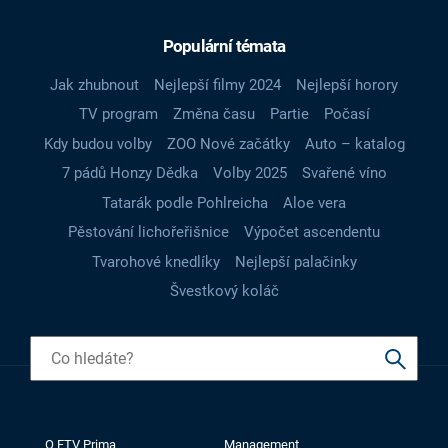
Populární témata
Jak zhubnout
Nejlepší filmy 2024
Nejlepší horory
TV program
Změna času
Partie
Počasí
Kdy budou volby
ZOO Nové začátky
Auto – katalog
7 pádů Honzy Dědka
Volby 2025
Svařené víno
Tatarák podle Pohlreicha
Aloe vera
Pěstování lichořeřišnice
Výpočet ascendentu
Tvarohové knedlíky
Nejlepší palačinky
Švestkový koláč
O FTV Prima
Management