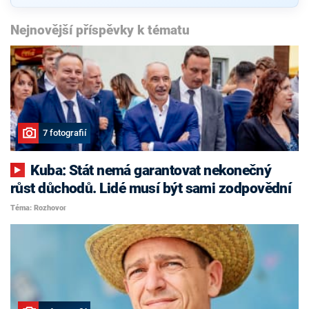
Nejnovější příspěvky k tématu
7 fotografií
Kuba: Stát nemá garantovat nekonečný
růst důchodů. Lidé musí být sami zodpovědní
Téma: Rozhovor