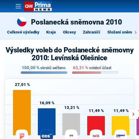
Poslanecká sněmovna 2010
Celkové výsledky
Kraje
Okresy
Zahraničí
Složení sněmovn
Výsledky voleb do Poslanecké sněmovny
2010: Levínská Olešnice
100,00
%
63,31
%
okrsků sečteno
volební účast
27,01 %
16,09 %
13,21 %
11,49 %
11,49 %
VV