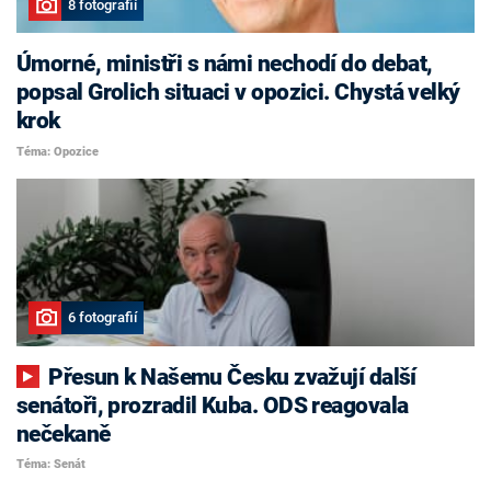
8 fotografií
Úmorné, ministři s námi nechodí do debat,
popsal Grolich situaci v opozici. Chystá velký
krok
Téma: Opozice
6 fotografií
Přesun k Našemu Česku zvažují další
senátoři, prozradil Kuba. ODS reagovala
nečekaně
Téma: Senát