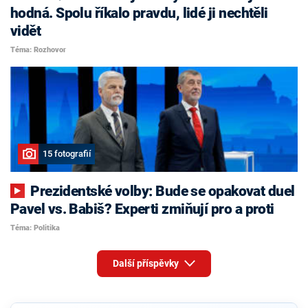
hodná. Spolu říkalo pravdu, lidé ji nechtěli
vidět
Téma: Rozhovor
15 fotografií
Prezidentské volby: Bude se opakovat duel
Pavel vs. Babiš? Experti zmiňují pro a proti
Téma: Politika
Další příspěvky