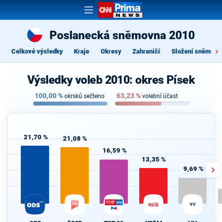
Poslanecká sněmovna 2010
Celkové výsledky
Kraje
Okresy
Zahraničí
Složení sněmovn
Výsledky voleb 2010: okres Písek
100,00
%
63,23
%
okrsků sečteno
volební účast
21,70 %
21,08 %
16,59 %
13,35 %
9,69 %
VV