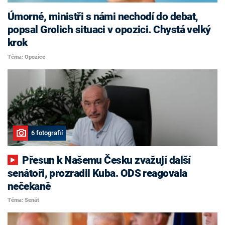
Úmorné, ministři s námi nechodí do debat,
popsal Grolich situaci v opozici. Chystá velký
krok
Téma: Opozice
6 fotografií
Přesun k Našemu Česku zvažují další
senátoři, prozradil Kuba. ODS reagovala
nečekaně
Téma: Senát