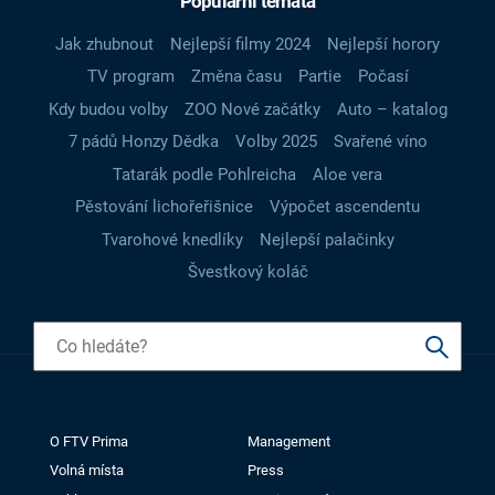
Populární témata
Jak zhubnout
Nejlepší filmy 2024
Nejlepší horory
TV program
Změna času
Partie
Počasí
Kdy budou volby
ZOO Nové začátky
Auto – katalog
7 pádů Honzy Dědka
Volby 2025
Svařené víno
Tatarák podle Pohlreicha
Aloe vera
Pěstování lichořeřišnice
Výpočet ascendentu
Tvarohové knedlíky
Nejlepší palačinky
Švestkový koláč
O FTV Prima
Management
Volná místa
Press