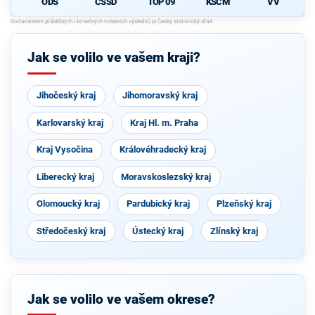
ODS
ČSSD
TOP 09
KSČM
VV
Jak se volilo ve vašem kraji?
Jihočeský kraj
Jihomoravský kraj
Karlovarský kraj
Kraj Hl. m. Praha
Kraj Vysočina
Královéhradecký kraj
Liberecký kraj
Moravskoslezský kraj
Olomoucký kraj
Pardubický kraj
Plzeňský kraj
Středočeský kraj
Ústecký kraj
Zlínský kraj
Jak se volilo ve vašem okrese?