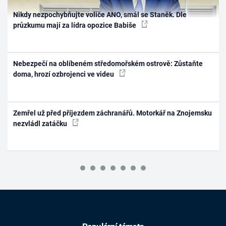
Nikdy nezpochybňujte voliče ANO, smál se Staněk. Dle
průzkumu mají za lídra opozice Babiše
Nebezpečí na oblíbeném středomořském ostrově: Zůstaňte
doma, hrozí ozbrojenci ve videu
Zemřel už před příjezdem záchranářů. Motorkář na Znojemsku
nezvládl zatáčku