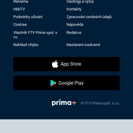
Reklama
Castingy a výzvy
HbbTV
Kontakty
Podmínky užívání
Zpracování osobních údajů
Cookies
Nápověda
Vlastník FTV Prima spol. s
Redakce
r.o.
Nahlásit chybu
Nastavení soukromí
App Store
Google Play
© FTV Prima spol. s r.o.